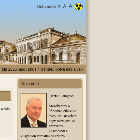
A
A
Betűméret
A
Ma 2026. augusztus 7. péntek, Ibolya napja van
Köszöntő
Tisztelt Látogató!
Mezőberény a
sztály
"finoman elbűvölő
település" nevében
nagy tisztelettel és
szeretettel
köszöntöm a
világhálón városunkba érkező