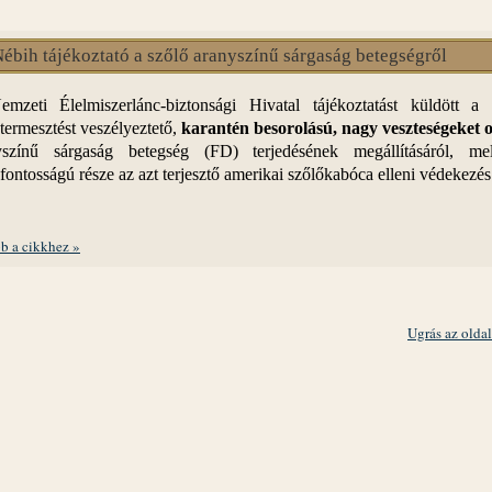
ébih tájékoztató a szőlő aranyszínű sárgaság betegségről
mzeti Élelmiszerlánc-biztonsági Hivatal tájékoztatást küldött a 
termesztést veszélyeztető,
karantén besorolású, nagy veszteségeket 
yszínű sárgaság betegség (FD) terjedésének megállításáról, me
fontosságú része az azt terjesztő amerikai szőlőkabóca elleni védekezés
b a cikkhez »
Ugrás az oldal