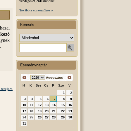
vendégeket, érdeklődőket!
Tovább a köszöntőhöz »
Keresés
hazai
okozó
Keresés helye
lynek
Keresendő szó
.
Eseménynaptár
Augusztus
H
K
Sze
Cs
P
Szo
V
 tetejére
1
2
3
4
5
6
7
8
9
10
11
12
13
14
15
16
17
18
19
20
21
22
23
24
25
26
27
28
29
30
31