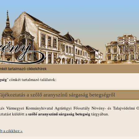
mkét tartalmazó cikkek/hírek
gség
" címkét tartalmazó találatok:
ájékoztatás a szőlő aranyszínű sárgaság betegségről
és Vármegyei Kormányhivatal Agrárügyi Főosztály Növény- és Talajvédelmi O
szőlő aranyszínű sárgaság betegség
ztatást küldött a
tárgyában.
b a cikkhez »