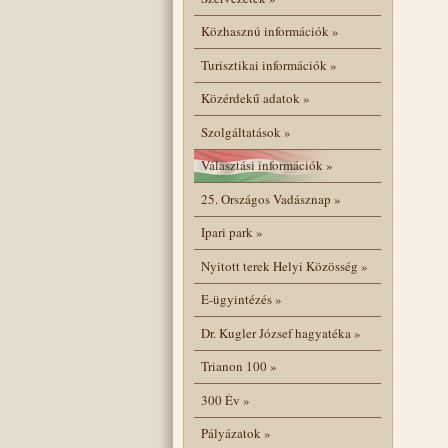
Közhasznú információk
»
Turisztikai információk
»
Közérdekű adatok
»
Szolgáltatások
»
Választási információk
»
25. Országos Vadásznap
»
Ipari park
»
Nyitott terek Helyi Közösség
»
E-ügyintézés
»
Dr. Kugler József hagyatéka
»
Trianon 100
»
300 Év
»
Pályázatok
»