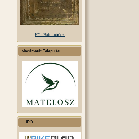
Hősi Halottaink »
Madárbarát Település
HURO