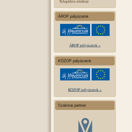
Települési értéktár
ÁROP pályázatok
ÁROP pályázatok »
KÖZOP pályázatok
KÖZOP pályázatok »
Szakmai partner