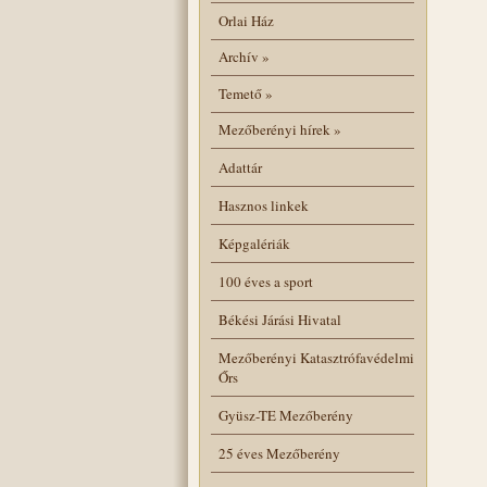
Orlai Ház
Archív
»
Temető
»
Mezőberényi hírek
»
Adattár
Hasznos linkek
Képgalériák
100 éves a sport
Békési Járási Hivatal
Mezőberényi Katasztrófavédelmi
Őrs
Gyüsz-TE Mezőberény
25 éves Mezőberény