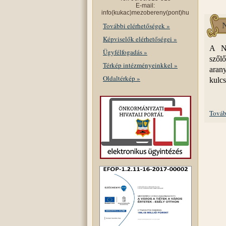
E-mail:
info(kukac)mezobereny(pont)hu
N
További elérhetőségek »
Képviselők elérhetőségei »
A Ne
Ügyfélfogadás »
szőlő
Térkép intézményeinkkel »
aran
Oldaltérkép »
kulcs
Továb