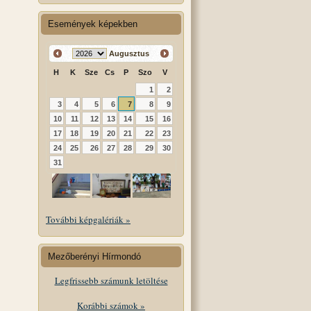
Események képekben
Augusztus
H
K
Sze
Cs
P
Szo
V
1
2
3
4
5
6
7
8
9
10
11
12
13
14
15
16
17
18
19
20
21
22
23
24
25
26
27
28
29
30
31
További képgalériák »
Mezőberényi Hírmondó
Legfrissebb számunk letöltése
Korábbi számok »