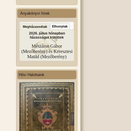
Anyakönyvi hírek
Elhunytak
Megházasodtak
2026. július hónapban
házasságot kötöttek
Mészáros Gábor
(Mezőberény) és Keresztesi
Matild (Mezőberény)
Hősi Halottaink