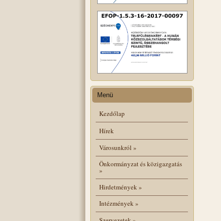
Menü
Kezdőlap
Hírek
Városunkról
»
Önkormányzat és közigazgatás
»
Hirdetmények
»
Intézmények
»
Szervezetek
»