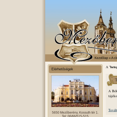
Kezdőlap
» A cí
bete
A "
Elérhetőségek
T
A Bék
tájéko
Továb
5650 Mezőberény, Kossuth tér 1.
Tel: 06/66/515-515