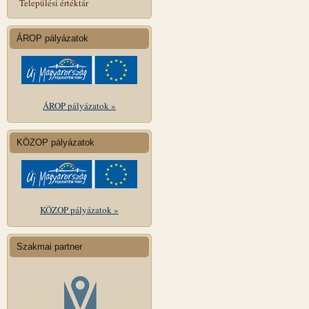
Települési értéktár
ÁROP pályázatok
ÁROP pályázatok »
KÖZOP pályázatok
KÖZOP pályázatok »
Szakmai partner