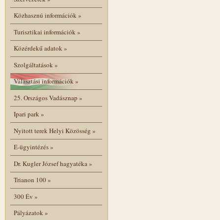
Közhasznú információk
»
Turisztikai információk
»
Közérdekű adatok
»
Szolgáltatások
»
Választási információk
»
25. Országos Vadásznap
»
Ipari park
»
Nyitott terek Helyi Közösség
»
E-ügyintézés
»
Dr. Kugler József hagyatéka
»
Trianon 100
»
300 Év
»
Pályázatok
»