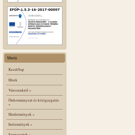
Menü
Kezdőlap
Hírek
Városunkról
»
Önkormányzat és közigazgatás
»
Hirdetmények
»
Intézmények
»
Szervezetek
»