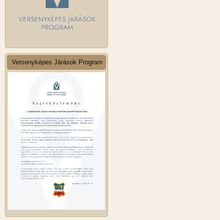
Versenyképes Járások Program