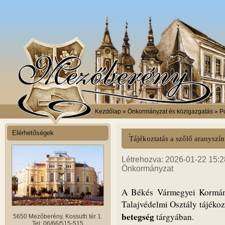
Kezdőlap
» Önkormányzat és közigazgatás » Po
Elérhetőségek
Tájékoztatás a szőlő aranyszí
Létrehozva: 2026-01-22 15:28
Önkormányzat
A Békés Vármegyei Kormány
Talajvédelmi Osztály tájékoz
betegség
tárgyában.
5650 Mezőberény, Kossuth tér 1.
Tel: 06/66/515-515