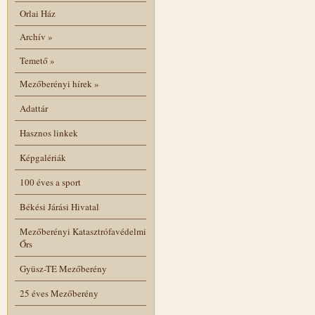
Orlai Ház
Archív
»
Temető
»
Mezőberényi hírek
»
Adattár
Hasznos linkek
Képgalériák
100 éves a sport
Békési Járási Hivatal
Mezőberényi Katasztrófavédelmi
Őrs
Gyüsz-TE Mezőberény
25 éves Mezőberény