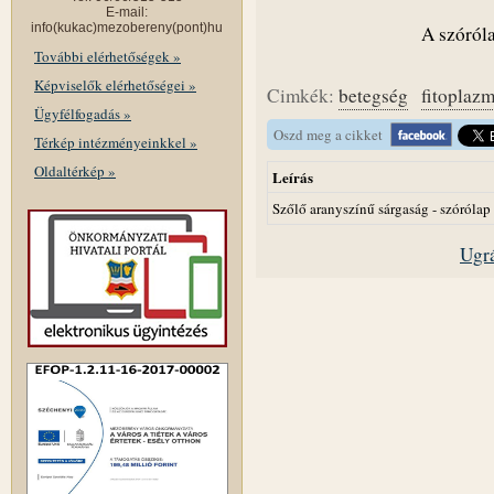
E-mail:
info(kukac)mezobereny(pont)hu
A szóróla
További elérhetőségek »
Képviselők elérhetőségei »
Cimkék:
betegség
fitoplaz
Ügyfélfogadás »
Oszd meg a cikket
Térkép intézményeinkkel »
Oldaltérkép »
Leírás
Szőlő aranyszínű sárgaság - szórólap
Ugrá