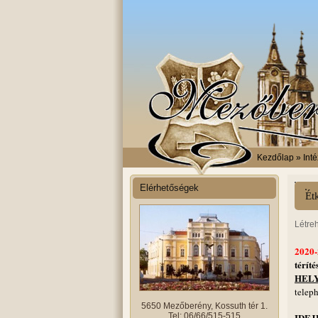
Kezdőlap
» Int
Elérhetőségek
Ét
Létre
2020
téríté
HEL
telep
5650 Mezőberény, Kossuth tér 1.
Tel: 06/66/515-515
IDEJ