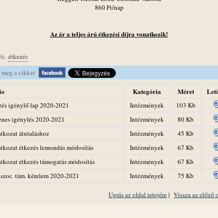
860 Ft/nap
Az ár a teljes árú étkezési díjra vonatkozik!
ék:
étkezés
 meg a cikket
ás
Kategória
Méret
Letö
zés igénylő lap 2020-2021
Intézmények
103 Kb
enes igénylés 2020-2021
Intézmények
80 Kb
atkozat átutaláshoz
Intézmények
45 Kb
atkozat étkezés lemondás módosítás
Intézmények
67 Kb
atkozat étkezés támogatás módosítás
Intézmények
67 Kb
 szoc. tám. kérelem 2020-2021
Intézmények
75 Kb
Ugrás az oldal tetejére
|
Vissza az előző 