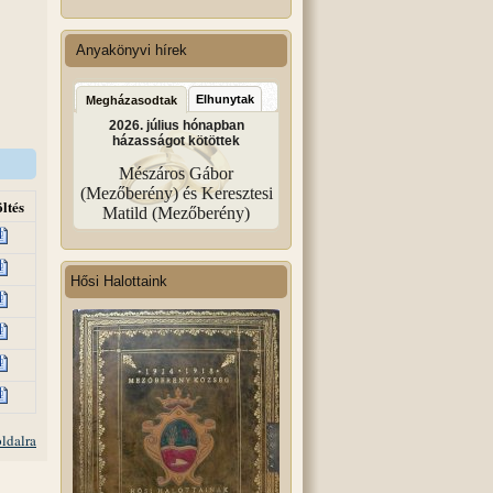
Anyakönyvi hírek
Elhunytak
Megházasodtak
2026. július hónapban
házasságot kötöttek
Mészáros Gábor
(Mezőberény) és Keresztesi
ltés
Matild (Mezőberény)
Hősi Halottaink
oldalra