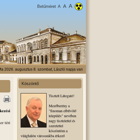
A
A
Betűméret
A
a 2026. augusztus 8. szombat, László napja van
Köszöntő
Tisztelt Látogató!
Mezőberény a
kezési
"finoman elbűvölő
település" nevében
nagy tisztelettel és
r téri
szeretettel
köszöntöm a
világhálón városunkba érkező