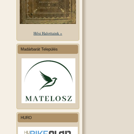
Hősi Halottaink »
Madárbarát Település
HURO