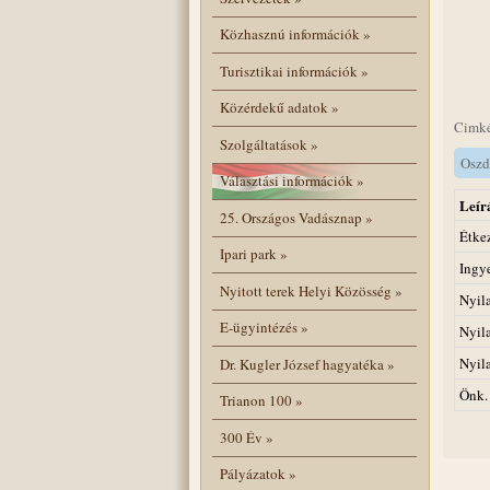
Közhasznú információk
»
Turisztikai információk
»
Közérdekű adatok
»
Cimk
Szolgáltatások
»
Oszd
Választási információk
»
Leír
25. Országos Vadásznap
»
Étke
Ipari park
»
Ingy
Nyitott terek Helyi Közösség
»
Nyil
E-ügyintézés
»
Nyil
Nyil
Dr. Kugler József hagyatéka
»
Önk.
Trianon 100
»
300 Év
»
Pályázatok
»