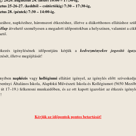
ztus 25-26-27. (keddtől – csütörtökig) 7:30 – 17:30-ig,
tus 28. (péntek) 7:30 – 14:00-ig.
zához, napközihez, háromszori étkezéshez, illetve a diákotthonos ellátáshoz szü
lőlap
átvehető személyesen a megadott időpontokban a helyszínen, valamint a cikk
hető.
tkezés igénylésének időpontjára kérjük a
kedvezményekre jogosító igaz
zését, illetve megújítását!
napközis
kollégiumi
nyiben
vagy
ellátást igényel, az igénylés előtt szíveskedj
erényi Általános Iskola, Alapfokú Művészeti Iskola és Kollégiumot (5650 Mezőb
i út 17–19.) felkeresni munkaidőben, és az ott kapott igazolást az étkezés igényl
!
Kérjük az időpontok pontos betartását!