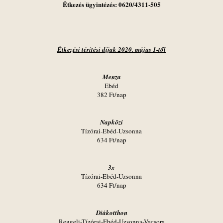
Étkezés ügyintézés: 0620/4311-505
Étkezési térítési díjak 2020. május 1-től
Menza
Ebéd
382 Ft/nap
Napközi
Tízórai-Ebéd-Uzsonna
634 Ft/nap
3x
Tízórai-Ebéd-Uzsonna
634 Ft/nap
Diákotthon
Reggeli-Tízórai-Ebéd-Uzsonna-Vacsora