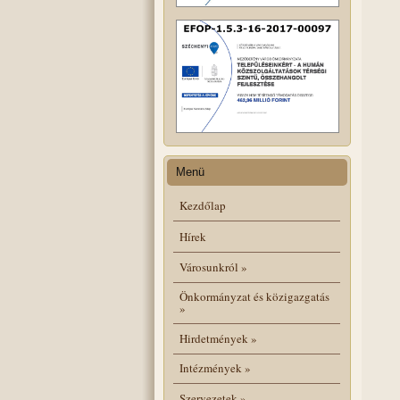
Menü
Kezdőlap
Hírek
Városunkról
»
Önkormányzat és közigazgatás
»
Hirdetmények
»
Intézmények
»
Szervezetek
»