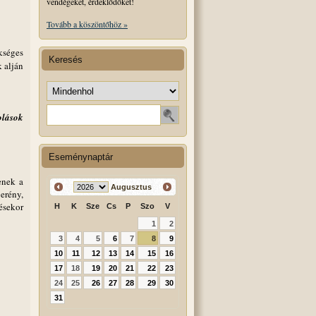
vendégeket, érdeklődőket!
Tovább a köszöntőhöz »
kséges
Keresés
 alján
Keresés helye
Keresendő szó
olások
Eseménynaptár
enek a
Augusztus
erény,
ésekor
H
K
Sze
Cs
P
Szo
V
1
2
3
4
5
6
7
8
9
10
11
12
13
14
15
16
17
18
19
20
21
22
23
24
25
26
27
28
29
30
31