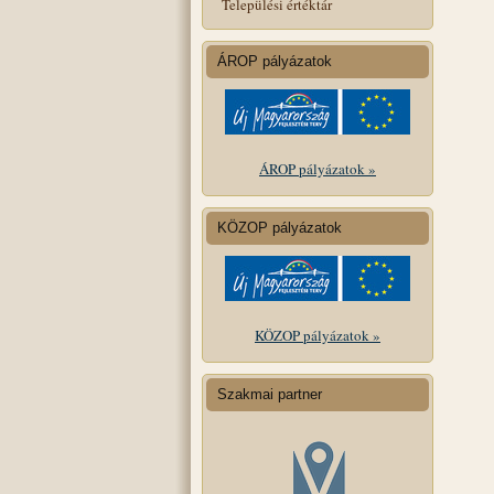
Települési értéktár
ÁROP pályázatok
ÁROP pályázatok »
KÖZOP pályázatok
KÖZOP pályázatok »
Szakmai partner