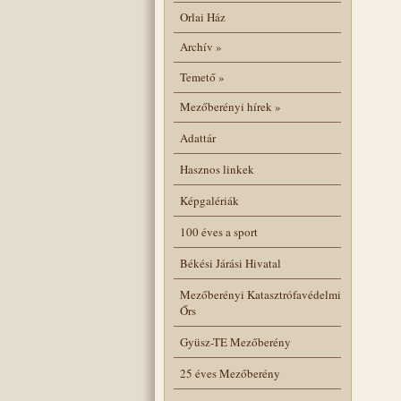
Orlai Ház
Archív
»
Temető
»
Mezőberényi hírek
»
Adattár
Hasznos linkek
Képgalériák
100 éves a sport
Békési Járási Hivatal
Mezőberényi Katasztrófavédelmi
Őrs
Gyüsz-TE Mezőberény
25 éves Mezőberény