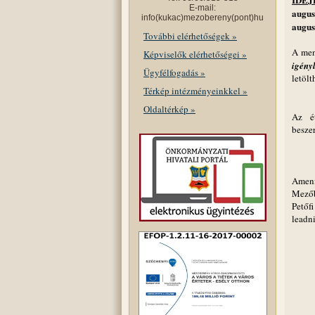
E-mail:
augus
info(kukac)mezobereny(pont)hu
augusz
További elérhetőségek »
A men
Képviselők elérhetőségei »
igény
Ügyfélfogadás »
letölt
Térkép intézményeinkkel »
Oldaltérkép »
Az é
beszer
Amen
Mezőb
Petőf
leadni