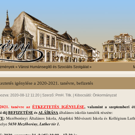
ézmények » Városi Humánsegítő és Szociális Szolgálat »
M
keztetés igénylése a 2020-2021. tanévre, befizetés
hozva: 2020-08-12 11:20 | Szerző: PmH. Titk. | Kibocsátó: Önkormányzat
-2021. tanévre az
ÉTKEZTETÉS IGÉNYLÉSE
, valamint a szeptemberi
ét
si díj
BEFIZETÉSE
és
ALÁÍRÁSA
általános iskolás tanulók részére:
YE
:
Mezőberényi Általános Iskola, Alapfokú Művészeti Iskola és Kollégium Luthe
helye
5650 Mezőberény, Luther tér 1.
E
:
2020. augusztus 24. (hétfő) 10:00 – 17:30-ig,