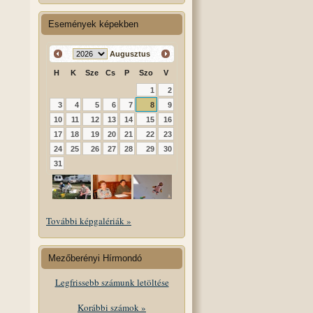
Események képekben
Augusztus
H
K
Sze
Cs
P
Szo
V
1
2
3
4
5
6
7
8
9
10
11
12
13
14
15
16
17
18
19
20
21
22
23
24
25
26
27
28
29
30
31
További képgalériák »
Mezőberényi Hírmondó
Legfrissebb számunk letöltése
Korábbi számok »