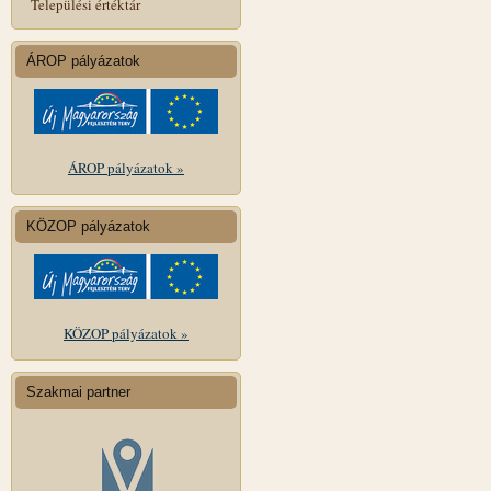
Települési értéktár
ÁROP pályázatok
ÁROP pályázatok »
KÖZOP pályázatok
KÖZOP pályázatok »
Szakmai partner