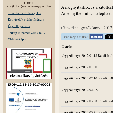
E-mail:
A megnyitáshoz és a kitölté
info(kukac)mezobereny(pont)hu
Amennyiben nincs telepítve
További elérhetőségek »
Képviselők elérhetőségei »
Ügyfélfogadás »
Cimkék:
jegyzőkönyv
2012
Térkép intézményeinkkel »
Oszd meg a cikket
Oldaltérkép »
Leírás
Jegyzőkönyv 2012.01.18 Rendkívül
Jegyzőkönyv 2012.01.30.
Jegyzőkönyv 2012.02.10. Rendkívül
Jegyzőkönyv 2012.02.27.
Jegyzőkönyv 2012.03.08. Rendkívül
Jegyzőkönyv 2012.03.21. Rendkívül