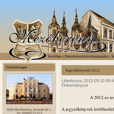
Kezdőlap
» Önkormányzat és közigazgatás » Te
Elérhetőségek
Jegyzőkönyvek 2012
Létrehozva: 2012-05-10 08:46
Önkormányzat
A 2012-es te
A jegyzőkönyvek letölthetőek
5650 Mezőberény, Kossuth tér 1.
Tel: 06/66/515-515