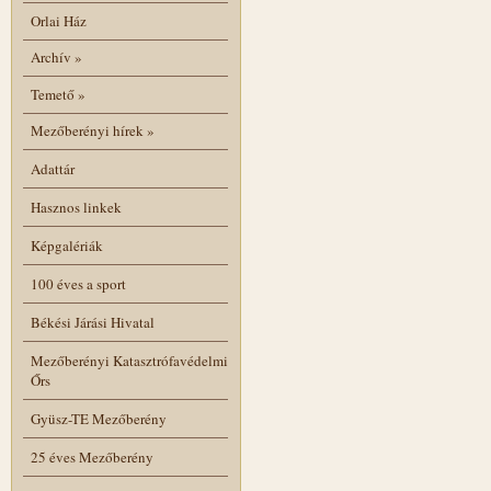
Orlai Ház
Archív
»
Temető
»
Mezőberényi hírek
»
Adattár
Hasznos linkek
Képgalériák
100 éves a sport
Békési Járási Hivatal
Mezőberényi Katasztrófavédelmi
Őrs
Gyüsz-TE Mezőberény
25 éves Mezőberény