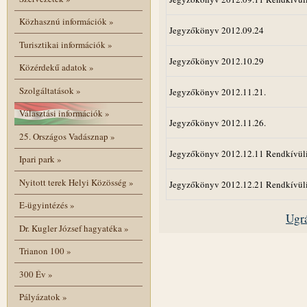
Közhasznú információk
»
Jegyzőkönyv 2012.09.24
Turisztikai információk
»
Jegyzőkönyv 2012.10.29
Közérdekű adatok
»
Szolgáltatások
»
Jegyzőkönyv 2012.11.21.
Választási információk
»
Jegyzőkönyv 2012.11.26.
25. Országos Vadásznap
»
Jegyzőkönyv 2012.12.11 Rendkívül
Ipari park
»
Nyitott terek Helyi Közösség
»
Jegyzőkönyv 2012.12.21 Rendkívül
E-ügyintézés
»
Ugrá
Dr. Kugler József hagyatéka
»
Trianon 100
»
300 Év
»
Pályázatok
»