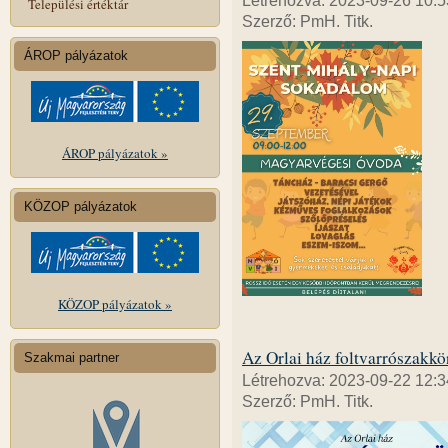
Létrehozva: 2023-09-26 10:5
Települési értéktár
Szerző: PmH. Titk.
ÁROP pályázatok
ÁROP pályázatok »
KÖZOP pályázatok
KÖZOP pályázatok »
Az Orlai ház foltvarrószakkör
Szakmai partner
Létrehozva: 2023-09-22 12:3
Szerző: PmH. Titk.