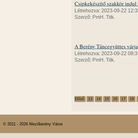
Csipkekészítő szakkör indul 
Létrehozva: 2023-09-22 12:3
Szerző: PmH. Titk.
A Berény Táncegyüttes várja 
Létrehozva: 2023-09-22 08:3
Szerző: PmH. Titk.
Előző
13
14
15
16
17
18
© 2011 - 2026 Mezőberény Város