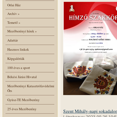
Orlai Ház
Archív
»
Temető
»
Mezőberényi hírek
»
Adattár
Hasznos linkek
Képgalériák
100 éves a sport
Békési Járási Hivatal
Mezőberényi Katasztrófavédelmi
Őrs
Gyüsz-TE Mezőberény
25 éves Mezőberény
Szent Mihály-napi sokadalo