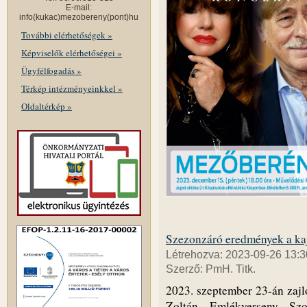
E-mail:
info(kukac)mezobereny(pont)hu
További elérhetőségek »
Képviselők elérhetőségei »
Ügyfélfogadás »
Térkép intézményeinkkel »
Oldaltérkép »
Szezonzáró eredmények a ka
Létrehozva: 2023-09-26 13:3
Szerző: PmH. Titk.
2023. szeptember 23-án zajl
Zoltán Emlékverseny Sz