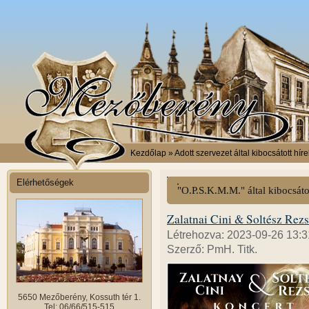
Kezdőlap
» Adott szervezet által kibocsátott híre
Elérhetőségek
"O.P.S.K.M.M." által kibocsáto
Zalatnai Cini & Soltész Rezs
Létrehozva: 2023-09-26 13:3
Szerző: PmH. Titk.
5650 Mezőberény, Kossuth tér 1.
Tel: 06/66/515-515