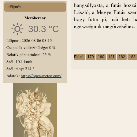
hangsúlyozta, a futás hozzáj
Időjárás
László, a Megye Futás szerv
Mezőberény
hogy futni jó, már heti h
egészségünk megőrzéséhez
30.3 °C
Időpont: 2026-08-06 08:15
Csapadék valószínűsége: 0 %
Relatív páratartalom: 25 %
Előző
179
180
181
182
183
Szél: 10.1 km/h
Szél irány: 214 °
Adatok:
https://open-meteo.com/