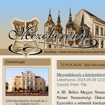
Kezdőlap
» Adott szervezet által kibocsátott híre
Elérhetőségek
"O.P.S.K.M.M." által kibocsáto
Megemlékezés a kitelepítésr
Létrehozva: 2015-05-09 12:3
Szerző: PmH. Titk.
A III. Békés Megyei Nemzet
Német Nemzetiségi Önko
5650 Mezőberény, Kossuth tér 1.
Egyesület a németek kitelep
Tel: 06/66/515-515