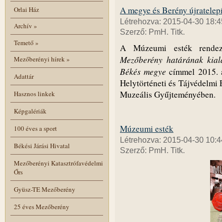
A megye és Berény újratelep
Orlai Ház
Létrehozva: 2015-04-30 18:4
Archív
»
Szerző: PmH. Titk.
Temető
»
A Múzeumi esték rendez
Mezőberény határának kiala
Mezőberényi hírek
»
Békés megye
címmel 2015. á
Adattár
Helytörténeti és Tájvédelmi 
Muzeális Gyűjteményében.
Hasznos linkek
Képgalériák
Múzeumi esték
100 éves a sport
Létrehozva: 2015-04-30 10:4
Békési Járási Hivatal
Szerző: PmH. Titk.
Mezőberényi Katasztrófavédelmi
Őrs
Gyüsz-TE Mezőberény
25 éves Mezőberény