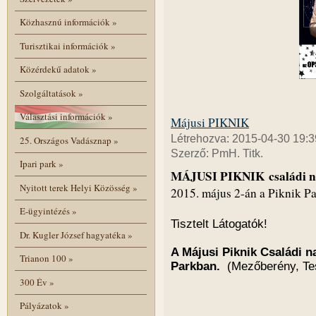
Közhasznú információk
»
Turisztikai információk
»
Közérdekű adatok
»
Szolgáltatások
»
Választási információk
»
Májusi PIKNIK
Létrehozva: 2015-04-30 19:3
25. Országos Vadásznap
»
Szerző: PmH. Titk.
Ipari park
»
MÁJUSI PIKNIK
családi 
Nyitott terek Helyi Közösség
»
2015. május 2-án a Piknik Pa
E-ügyintézés
»
Tisztelt Látogatók!
Dr. Kugler József hagyatéka
»
A Májusi Piknik Családi n
Trianon 100
»
Parkban.
(Mezőberény, Tes
300 Év
»
Pályázatok
»