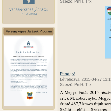
Szerző: PmH. Titk.
Versenyképes Járások Program
Futni jó!
Létrehozva: 2015-04-27 13:1
Szerző: PmH. Titk.
A Megye Futás 2015 résztve
értek Mezőberénybe. Megyénk
érintő 487,7 km-es útjuk sor
Szálló előtt Szekeres J