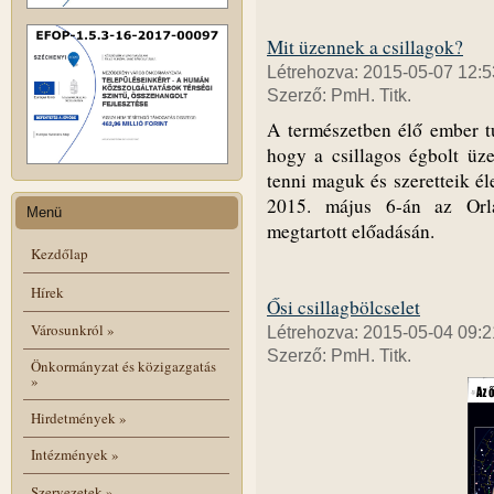
Mit üzennek a csillagok?
Létrehozva: 2015-05-07 12:5
Szerző: PmH. Titk.
A természetben élő ember t
hogy a csillagos égbolt üz
tenni maguk és szeretteik él
2015. május 6-án az Orla
Menü
megtartott előadásán.
Kezdőlap
Hírek
Ősi csillagbölcselet
Városunkról
»
Létrehozva: 2015-05-04 09:2
Szerző: PmH. Titk.
Önkormányzat és közigazgatás
»
Hirdetmények
»
Intézmények
»
Szervezetek
»