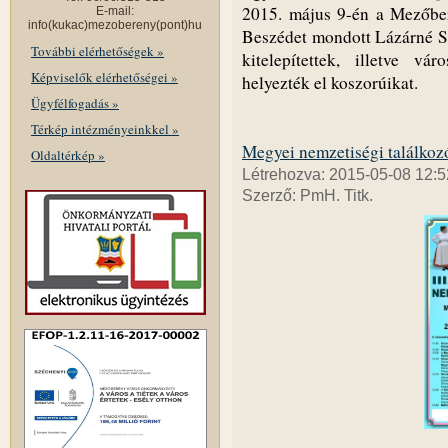
2015. május 9-én a Mezőber
E-mail:
info(kukac)mezobereny(pont)hu
Beszédet mondott Lázárné Sk
További elérhetőségek »
kitelepítettek, illetve vá
Képviselők elérhetőségei »
helyezték el koszorúikat.
Ügyfélfogadás »
Térkép intézményeinkkel »
Megyei nemzetiségi találkoz
Oldaltérkép »
Létrehozva: 2015-05-08 12:5
Szerző: PmH. Titk.