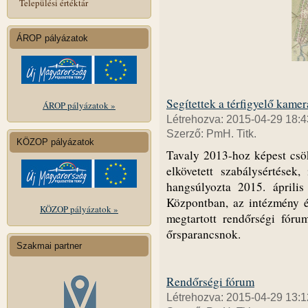
Települési értéktár
ÁROP pályázatok
Segítettek a térfigyelő kame
ÁROP pályázatok »
Létrehozva: 2015-04-29 18:4
Szerző: PmH. Titk.
KÖZOP pályázatok
Tavaly 2013-hoz képest csö
elkövetett szabálysértések
hangsúlyozta 2015. április
Központban, az intézmény é
KÖZOP pályázatok »
megtartott rendőrségi fóru
őrsparancsnok.
Szakmai partner
Rendőrségi fórum
Létrehozva: 2015-04-29 13:1