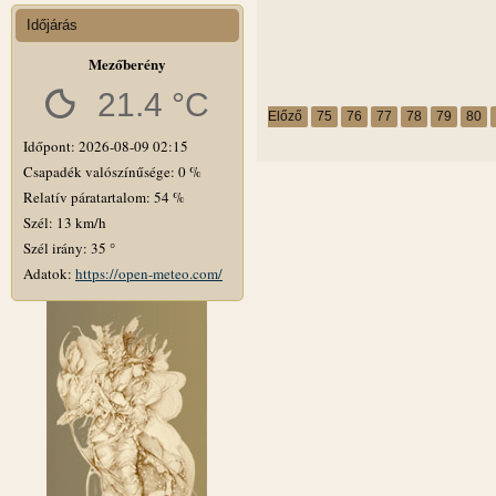
Időjárás
Mezőberény
21.4 °C
Előző
75
76
77
78
79
80
Időpont: 2026-08-09 02:15
Csapadék valószínűsége: 0 %
Relatív páratartalom: 54 %
Szél: 13 km/h
Szél irány: 35 °
Adatok:
https://open-meteo.com/