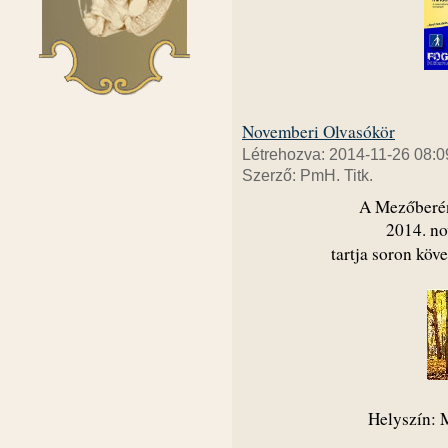
Novemberi Olvasókör
Létrehozva: 2014-11-26 08:0
Szerző: PmH. Titk.
A Mezőberén
2014. no
tartja soron köv
Helyszín: M