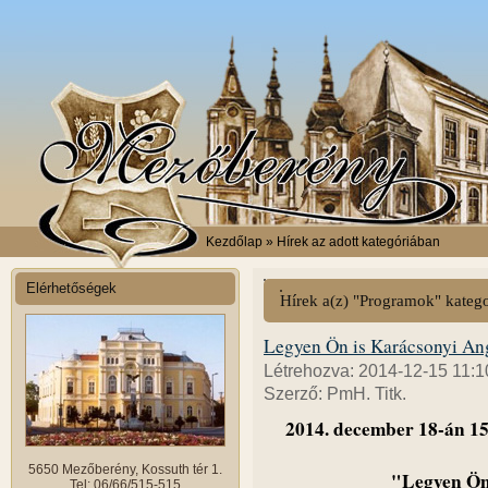
Kezdőlap
» Hírek az adott kategóriában
Elérhetőségek
Hírek a(z) "Programok" kateg
Legyen Ön is Karácsonyi An
Létrehozva: 2014-12-15 11:1
Szerző: PmH. Titk.
2014. december 18-án 15
5650 Mezőberény, Kossuth tér 1.
"Legyen Ön
Tel: 06/66/515-515