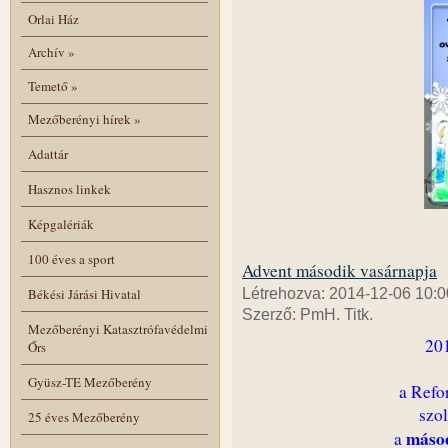
Orlai Ház
Archív
»
Temető
»
Mezőberényi hírek
»
Adattár
Hasznos linkek
Képgalériák
100 éves a sport
Advent második vasárnapja
Békési Járási Hivatal
Létrehozva: 2014-12-06 10:0
Szerző: PmH. Titk.
Mezőberényi Katasztrófavédelmi
20
Őrs
Gyüsz-TE Mezőberény
a Refo
szol
25 éves Mezőberény
másod
a