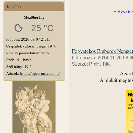
Időjárás
Helyszín
Mezőberény
25 °C
Időpont: 2026-08-07 21:15
Csapadék valószínűsége: 19 %
Fogyatékos Emberek Nemzet
Relatív páratartalom: 56 %
Létrehozva: 2014-11-26 08:3
Szél: 19.1 km/h
Szerző: PmH. Titk.
Szél irány: 19 °
Agárdi
Adatok:
https://open-meteo.com/
A plakát megtek