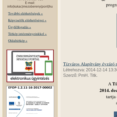
E-mail:
progr
info(kukac)mezobereny(pont)hu
További elérhetőségek »
Képviselők elérhetőségei »
Ügyfélfogadás »
Térkép intézményeinkkel »
Oldaltérkép »
Tízváros Alapítvány évzáró 
Létrehozva: 2014-12-14 13:3
Szerző: PmH. Titk.
Tí
A
2014. de
tartj