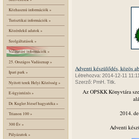
Közhasznú információk
»
Turisztikai információk
»
Közérdekű adatok
»
Szolgáltatások
»
Választási információk
»
25. Országos Vadásznap
»
Adventi készülődés, közös ab
Ipari park
»
Létrehozva: 2014-12-11 11:1
Szerző: PmH. Titk.
Nyitott terek Helyi Közösség
»
Az OPSKK Könyvtára szeret
E-ügyintézés
»
al
Dr. Kugler József hagyatéka
»
2014. de
Trianon 100
»
300 Év
»
Adventi kész
Pályázatok
»