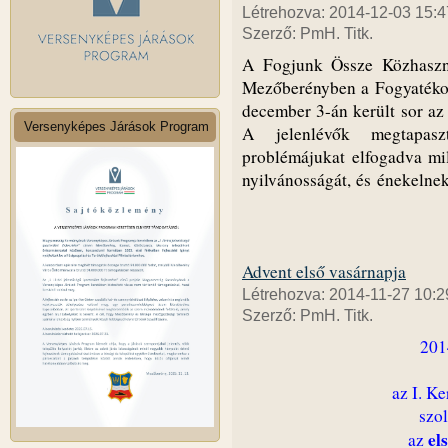
Létrehozva: 2014-12-03 15:4
Szerző: PmH. Titk.
A Fogjunk Össze Közhaszn
Mezőberényben a Fogyatékos
december 3-án került sor az
Versenyképes Járások Program
A jelenlévők megtapasz
problémájukat elfogadva mil
nyilvánosságát, és énekelnek
Advent első vasárnapja
Létrehozva: 2014-11-27 10:2
Szerző: PmH. Titk.
201
az I. K
szol
el
az