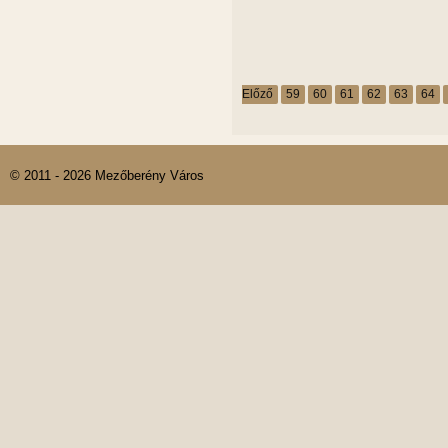
Előző
59
60
61
62
63
64
© 2011 - 2026 Mezőberény Város