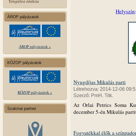
Települési értéktár
Helyszín
ÁROP pályázatok
ÁROP pályázatok »
KÖZOP pályázatok
Nyugdíjas Mikulás parti
Létrehozva: 2014-12-06 09:5
KÖZOP pályázatok »
Szerző: PmH. Titk.
Az Orlai Petrics Soma Kul
Szakmai partner
december 5-én Mikulás partit
Fogyatékkal élők a színpado