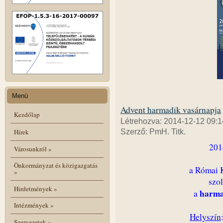
Menü
Advent harmadik vasárnapja
Kezdőlap
Létrehozva: 2014-12-12 09:1
Hírek
Szerző: PmH. Titk.
201
Városunkról
»
Önkormányzat és közigazgatás
a Római 
»
szol
Hirdetmények
»
harma
a
Intézmények
»
Helyszín
Szervezetek
»