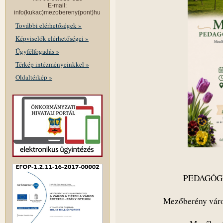
E-mail:
info(kukac)mezobereny(pont)hu
További elérhetőségek »
Képviselők elérhetőségei »
Ügyfélfogadás »
Térkép intézményeinkkel »
Oldaltérkép »
PEDAGÓG
Mezőberény város