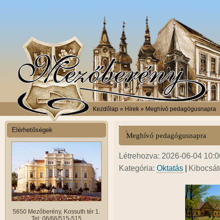
Kezdőlap
» Hírek » Meghívó pedagógusnapra
Elérhetőségek
Meghívó pedagógusnapra
Létrehozva: 2026-06-04 10:0
|
Kategória:
Oktatás
Kibocsát
5650 Mezőberény, Kossuth tér 1.
Tel: 06/66/515-515