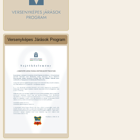
Versenyképes Járások Program