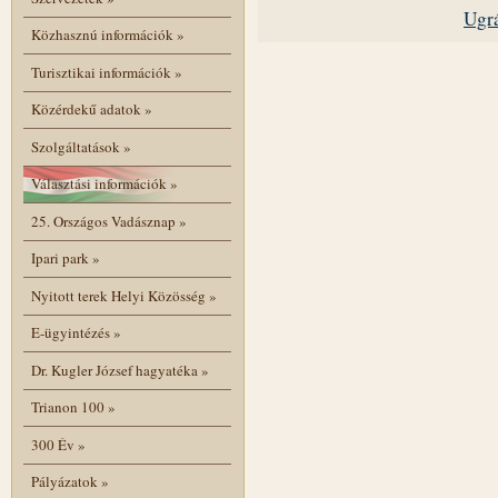
Ugrá
Közhasznú információk
»
Turisztikai információk
»
Közérdekű adatok
»
Szolgáltatások
»
Választási információk
»
25. Országos Vadásznap
»
Ipari park
»
Nyitott terek Helyi Közösség
»
E-ügyintézés
»
Dr. Kugler József hagyatéka
»
Trianon 100
»
300 Év
»
Pályázatok
»