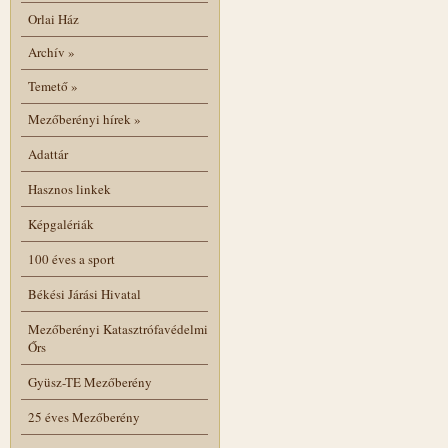
Orlai Ház
Archív
»
Temető
»
Mezőberényi hírek
»
Adattár
Hasznos linkek
Képgalériák
100 éves a sport
Békési Járási Hivatal
Mezőberényi Katasztrófavédelmi
Őrs
Gyüsz-TE Mezőberény
25 éves Mezőberény