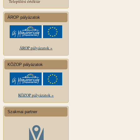
Települési értéktár
ÁROP pályázatok
ÁROP pályázatok »
KÖZOP pályázatok
KÖZOP pályázatok »
Szakmai partner