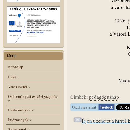
Mezőberé
a városb
2026. j
1
a Városi
K
Menü
Kezdőlap
Hírek
Madar
Városunkról
»
Cimkék:
pedagógusnap
Önkormányzat és közigazgatás
»
Oszd meg a hírt
Hirdetmények
»
Intézmények
»
Írjon üzenetet a hírrel
Szervezetek
»