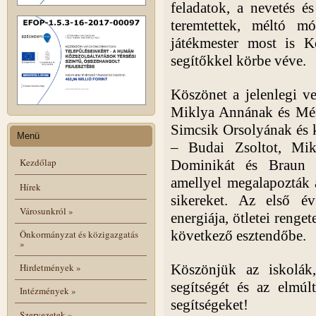
feladatok, a nevetés és
teremtettek, méltó m
játékmester most is 
segítőkkel körbe véve.
Köszönet a jelenlegi v
Miklya Annának és Més
Simcsik Orsolyának és k
Menü
– Budai Zsoltot, Mik
Kezdőlap
Dominikát és Braun 
amellyel megalapozták 
Hírek
sikereket. Az első év
Városunkról
»
energiája, ötletei renget
következő esztendőbe.
Önkormányzat és közigazgatás
»
Hirdetmények
»
Köszönjük az iskolák
segítségét és az elmúl
Intézmények
»
segítségeket!
Szervezetek
»