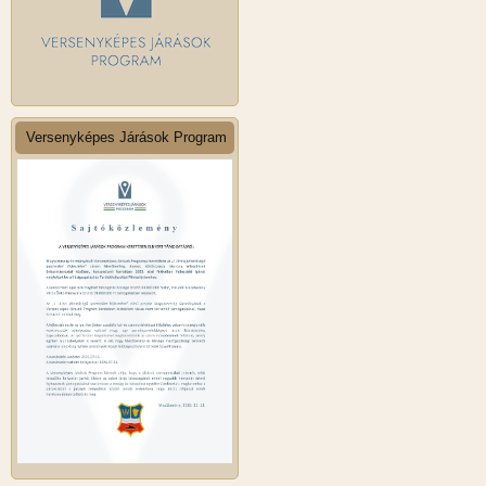
Versenyképes Járások Program