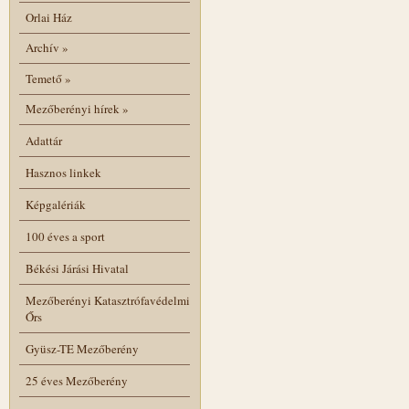
Orlai Ház
Archív
»
Temető
»
Mezőberényi hírek
»
Adattár
Hasznos linkek
Képgalériák
100 éves a sport
Békési Járási Hivatal
Mezőberényi Katasztrófavédelmi
Őrs
Gyüsz-TE Mezőberény
25 éves Mezőberény