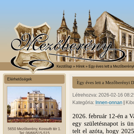
Kezdőlap
» Hírek » Egy éves lett a Mezőberényi
Elérhetőségek
Egy éves lett a Mezőberényi D
Létrehozva: 2026-02-16 08:25
|
Kategória:
Innen-onnan
Kib
2026. február 12-én a Va
egy születésnapot is ü
5650 Mezőberény, Kossuth tér 1.
telt el azóta, hogy 202
Tel: 06/66/515-515