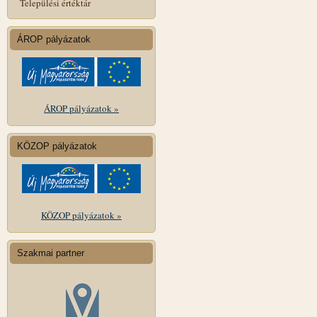
Települési értéktár
ÁROP pályázatok
ÁROP pályázatok »
KÖZOP pályázatok
KÖZOP pályázatok »
Szakmai partner