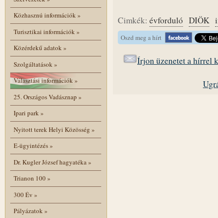
Közhasznú információk
»
Cimkék:
évforduló
DIÖK
Turisztikai információk
»
Oszd meg a hírt
Közérdekű adatok
»
Írjon üzenetet a hírrel
Szolgáltatások
»
Választási információk
»
Ugrá
25. Országos Vadásznap
»
Ipari park
»
Nyitott terek Helyi Közösség
»
E-ügyintézés
»
Dr. Kugler József hagyatéka
»
Trianon 100
»
300 Év
»
Pályázatok
»