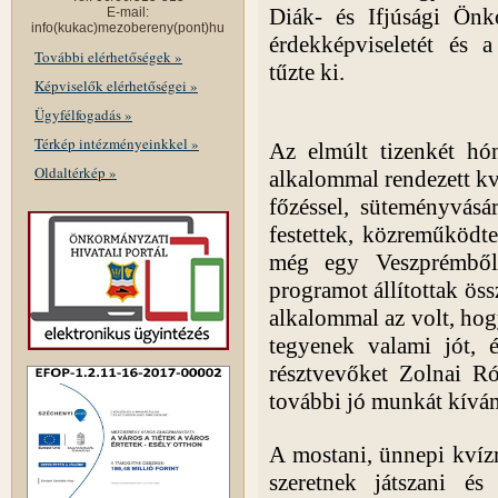
Diák- és Ifjúsági Önk
E-mail:
info(kukac)mezobereny(pont)hu
érdekképviseletét és 
További elérhetőségek »
tűzte ki.
Képviselők elérhetőségei »
Ügyfélfogadás »
Térkép intézményeinkkel »
Az elmúlt tizenkét hó
Oldaltérkép »
alkalommal rendezett kv
főzéssel, süteményvásár
festettek, közreműködte
még egy Veszprémből 
programot állítottak ös
alkalommal az volt, hogy
tegyenek valami jót, 
résztvevőket Zolnai Ró
további jó munkát kívá
A mostani, ünnepi kvízr
szeretnek játszani é