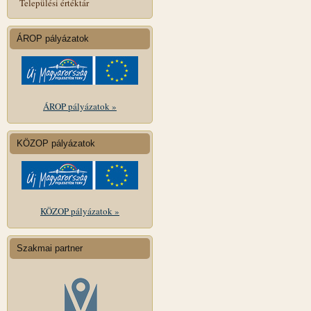
Települési értéktár
ÁROP pályázatok
ÁROP pályázatok »
KÖZOP pályázatok
KÖZOP pályázatok »
Szakmai partner