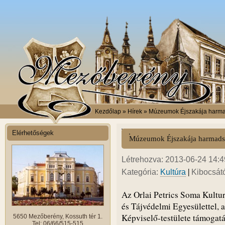
Kezdőlap
» Hírek » Múzeumok Éjszakája harm
Elérhetőségek
Múzeumok Éjszakája harmads
Létrehozva: 2013-06-24 14:49
|
Kategória:
Kultúra
Kibocsát
Az Orlai Petrics Soma Kultu
és Tájvédelmi Egyesülettel,
Képviselő-testülete támogatá
5650 Mezőberény, Kossuth tér 1.
Tel: 06/66/515-515