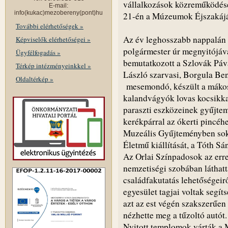
vállalkozások közreműködésé
E-mail:
info(kukac)mezobereny(pont)hu
21-én a Múzeumok Éjszakájá
További elérhetőségek »
Az év leghosszabb nappalán 
Képviselők elérhetőségei »
polgármester úr megnyitójáva
Ügyfélfogadás »
bemutatkozott a Szlovák Páv
Térkép intézményeinkkel »
László szarvasi, Borgula Be
Oldaltérkép »
mesemondó, készült a mákos 
kalandvágyók lovas kocsikka
paraszti eszközeinek gyűjt
kerékpárral az ókerti pincéhe
Muzeális Gyűjteményben sok
Életmű kiállítását, a Tóth Sán
Az Orlai Színpadosok az erre
nemzetiségi szobában láthatt
családfakutatás lehetőségeir
egyesület tagjai voltak segí
azt az est végén szakszerűen 
nézhette meg a tűzoltó autót.
Nyitott templomok várták a 