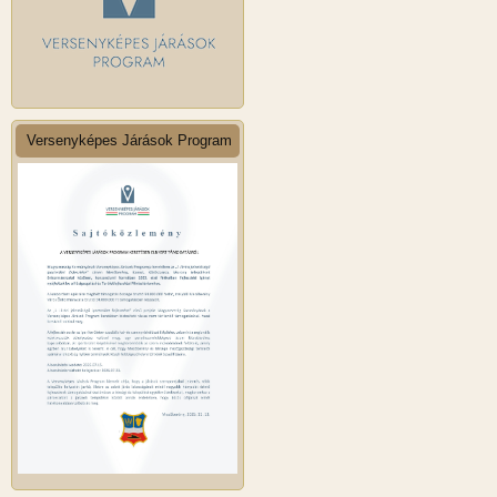
Versenyképes Járások Program