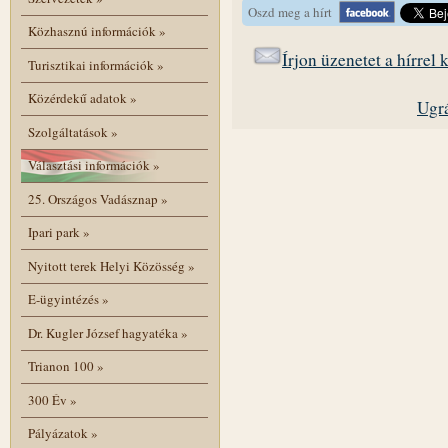
Oszd meg a hírt
Közhasznú információk
»
Írjon üzenetet a hírrel
Turisztikai információk
»
Közérdekű adatok
»
Ugrá
Szolgáltatások
»
Választási információk
»
25. Országos Vadásznap
»
Ipari park
»
Nyitott terek Helyi Közösség
»
E-ügyintézés
»
Dr. Kugler József hagyatéka
»
Trianon 100
»
300 Év
»
Pályázatok
»