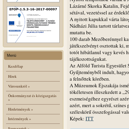
Lázárné Skorka Katalin, Fejé
sétával, vezetéssel az érdekl
A nyitott kapukkal várta lát
Nádházi Júlia tartott tárlatv
mutatta be.
100 darab Mezőberénnyel kap
játékszelvényt osztottak ki, 
totót hibátlanul vagy kevés 
Menü
tájékozottságukat.
Az Alföld Turista Egyesület S
Kezdőlap
Gyűjteményből indult, hagy
Hírek
a felnőttek körében.
A Múzeumok Éjszakája ismét
Városunkról
»
tökéletesen illeszkedett a „
Önkormányzat és közigazgatás
eszmeiségéhez egyrészt azért,
»
azért, mert a sokrétű, színe
Hirdetmények
»
széleskörű összefogással val
Képek:
ITT
Intézmények
»
Szervezetek
»