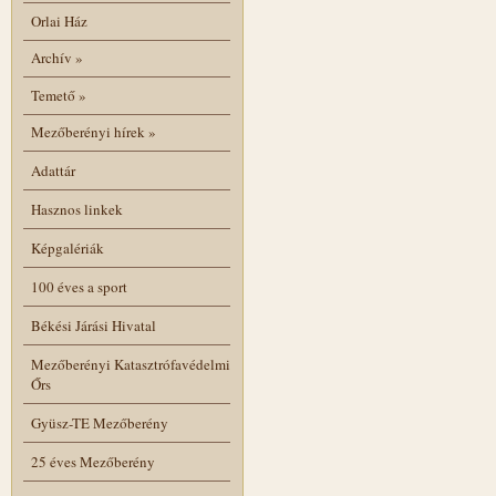
Orlai Ház
Archív
»
Temető
»
Mezőberényi hírek
»
Adattár
Hasznos linkek
Képgalériák
100 éves a sport
Békési Járási Hivatal
Mezőberényi Katasztrófavédelmi
Őrs
Gyüsz-TE Mezőberény
25 éves Mezőberény