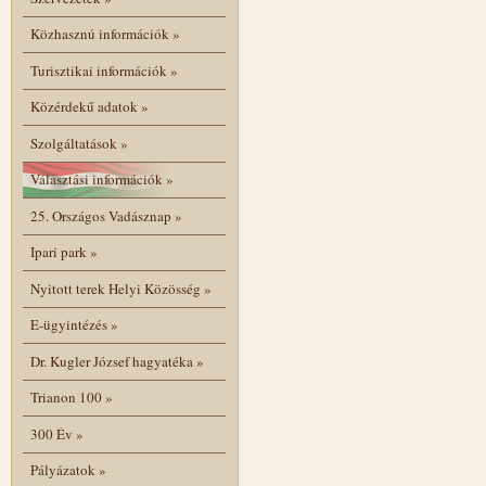
Közhasznú információk
»
Turisztikai információk
»
Közérdekű adatok
»
Szolgáltatások
»
Választási információk
»
25. Országos Vadásznap
»
Ipari park
»
Nyitott terek Helyi Közösség
»
E-ügyintézés
»
Dr. Kugler József hagyatéka
»
Trianon 100
»
300 Év
»
Pályázatok
»