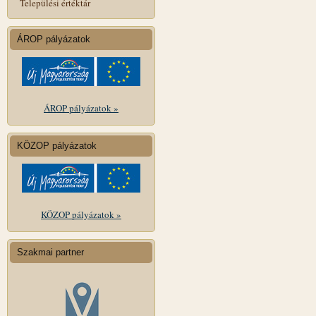
Települési értéktár
ÁROP pályázatok
ÁROP pályázatok »
KÖZOP pályázatok
KÖZOP pályázatok »
Szakmai partner