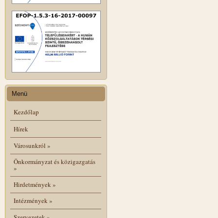
Menü
Kezdőlap
Hírek
Városunkról
»
Önkormányzat és közigazgatás
»
Hirdetmények
»
Intézmények
»
Szervezetek
»