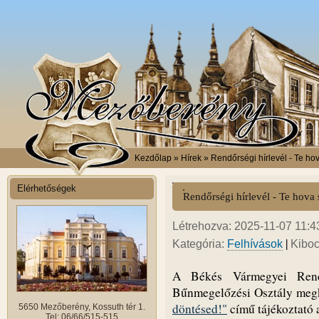
Kezdőlap
» Hírek » Rendőrségi hírlevél - Te hov
Elérhetőségek
Rendőrségi hírlevél - Te hova s
Létrehozva: 2025-11-07 11:43
|
Kategória:
Felhívások
Kiboc
A Békés Vármegyei Rendő
Bűnmegelőzési Osztály meg
döntésed!"
című tájékoztató a
5650 Mezőberény, Kossuth tér 1.
Tel: 06/66/515-515