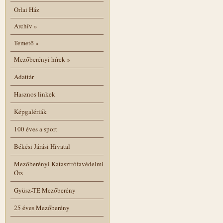
Orlai Ház
Archív
»
Temető
»
Mezőberényi hírek
»
Adattár
Hasznos linkek
Képgalériák
100 éves a sport
Békési Járási Hivatal
Mezőberényi Katasztrófavédelmi
Őrs
Gyüsz-TE Mezőberény
25 éves Mezőberény