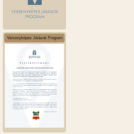
Versenyképes Járások Program