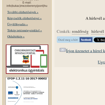
E-mail:
info(kukac)mezobereny(pont)hu
További elérhetőségek »
A hírlevél a
Képviselők elérhetőségei »
Ügyfélfogadás »
Térkép intézményeinkkel »
Cimkék:
rendőrség
hírlevél
Oldaltérkép »
Oszd meg a hírt
Írjon üzenetet a hírrel
Ugrá