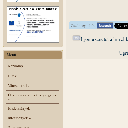
Oszd meg a hírt
Írjon üzenetet a hírrel
Ugrá
Menü
Kezdőlap
Hírek
Városunkról
»
Önkormányzat és közigazgatás
»
Hirdetmények
»
Intézmények
»
Szervezetek
»