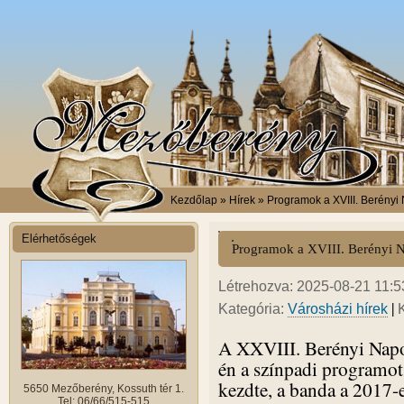
Kezdőlap
» Hírek » Programok a XVIII. Berény
Elérhetőségek
Programok a XVIII. Berényi 
Létrehozva: 2025-08-21 11:53
|
Kategória:
Városházi hírek
A XXVIII. Berényi Napo
én a színpadi programo
kezdte, a banda a 2017-e
5650 Mezőberény, Kossuth tér 1.
Tel: 06/66/515-515