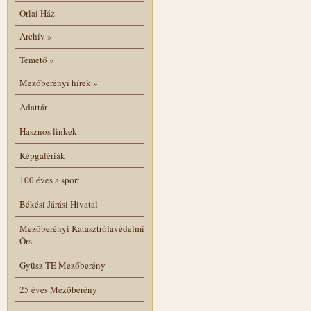
Orlai Ház
Archív
»
Temető
»
Mezőberényi hírek
»
Adattár
Hasznos linkek
Képgalériák
100 éves a sport
Békési Járási Hivatal
Mezőberényi Katasztrófavédelmi
Őrs
Gyüsz-TE Mezőberény
25 éves Mezőberény