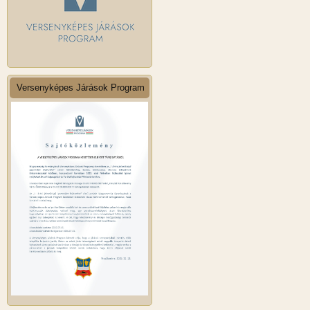
Versenyképes Járások Program