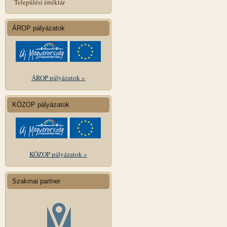
Települési értéktár
ÁROP pályázatok
ÁROP pályázatok »
KÖZOP pályázatok
KÖZOP pályázatok »
Szakmai partner