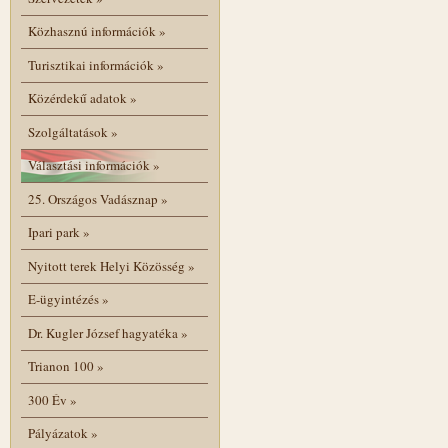
Közhasznú információk
»
Turisztikai információk
»
Közérdekű adatok
»
Szolgáltatások
»
Választási információk
»
25. Országos Vadásznap
»
Ipari park
»
Nyitott terek Helyi Közösség
»
E-ügyintézés
»
Dr. Kugler József hagyatéka
»
Trianon 100
»
300 Év
»
Pályázatok
»