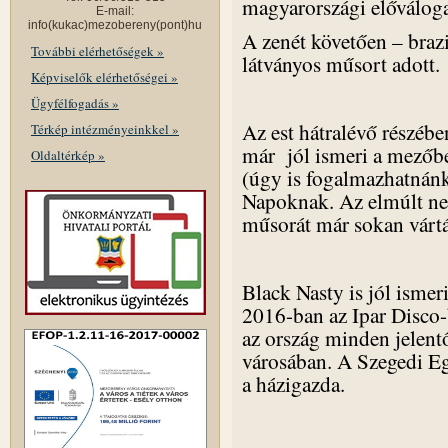
magyarországi előválog
E-mail:
info(kukac)mezobereny(pont)hu
A zenét követően – braz
További elérhetőségek »
látványos műsort adott
Képviselők elérhetőségei »
Ügyfélfogadás »
Az est hátralévő részébe
Térkép intézményeinkkel »
már jól ismeri a mezőbe
Oldaltérkép »
(úgy is fogalmazhatnánk
Napoknak. Az elmúlt ne
műsorát már sokan várt
Black Nasty is jól ismer
2016-ban az Ipar Disco
az ország minden jelent
városában. A Szegedi Eg
a házigazda.