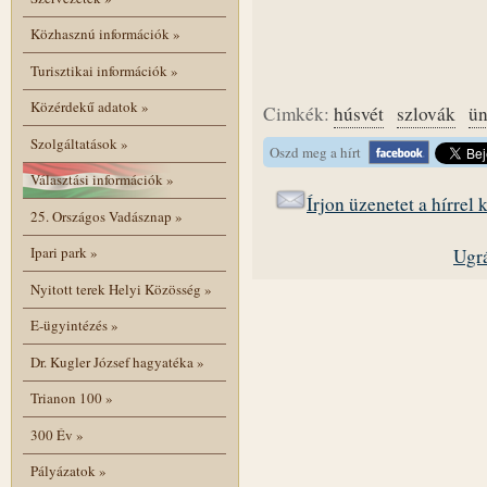
Közhasznú információk
»
Turisztikai információk
»
Közérdekű adatok
»
Cimkék:
húsvét
szlovák
ü
Szolgáltatások
»
Oszd meg a hírt
Választási információk
»
Írjon üzenetet a hírrel
25. Országos Vadásznap
»
Ipari park
»
Ugrá
Nyitott terek Helyi Közösség
»
E-ügyintézés
»
Dr. Kugler József hagyatéka
»
Trianon 100
»
300 Év
»
Pályázatok
»