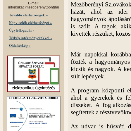
Mezőberényi Szlovákok 
E-mail:
info(kukac)mezobereny(pont)hu
házát, ahol az idei
További elérhetőségek »
hagyományok ápolásáról
Képviselők elérhetőségei »
is szólt. A tagok, aki
Ügyfélfogadás »
kivették részüket, közös
Térkép intézményeinkkel »
Oldaltérkép »
Már napokkal korábba
főzték a hagyományos
kicsik és nagyok. A ke
sült lepények.
A program központi el
ahol a gyerekek és fel
díszeket. A foglalkozás
segítettek a résztvevőkn
Az udvar is húsvéti dí