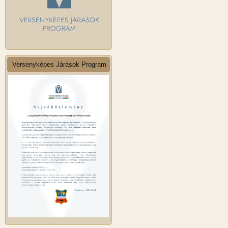
Versenyképes Járások Program