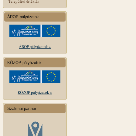
Települési értéktár
ÁROP pályázatok
ÁROP pályázatok »
KÖZOP pályázatok
KÖZOP pályázatok »
Szakmai partner