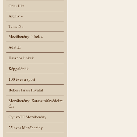
Orlai Ház
Archív
»
Temető
»
Mezőberényi hírek
»
Adattár
Hasznos linkek
Képgalériák
100 éves a sport
Békési Járási Hivatal
Mezőberényi Katasztrófavédelmi
Őrs
Gyüsz-TE Mezőberény
25 éves Mezőberény