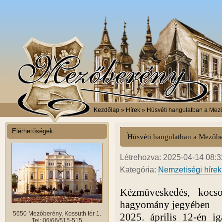
Kezdőlap
» Hírek » Húsvéti hangulatban a Mez
Elérhetőségek
Húsvéti hangulatban a Mezőbe
Létrehozva: 2025-04-14 08:32
Kategória:
Nemzetiségi hírek
Kézműveskedés, kocs
hagyomány jegyében
5650 Mezőberény, Kossuth tér 1.
2025. április 12-én ig
Tel: 06/66/515-515