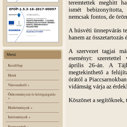
teremtettek meghitt h
ismét bebizonyított
nemcsak fontos, de örömt
A húsvéti ünnepvárás t
hanem az összetartozás é
A szervezet tagjai má
Menü
eseményt: szeretette
április 26-án. A Tá
Kezdőlap
megtekinthető a felújít
Hírek
órától a Piaccsarnokban
Városunkról
»
vidámság várja az érdek
Önkormányzat és közigazgatás
»
Köszönet a segítőknek,
Hirdetmények
»
Intézmények
»
Szervezetek
»