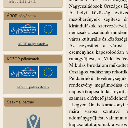
Települési értéktár
Nagycsaládosok Országos Eg
A helyi közösség évtiz
ÁROP pályázatok
mezőberényiek segítése é
kirándulások szervezésével
nemcsak a családok mindenna
város kulturális és közösségi 
ÁROP pályázatok »
Az egyesület a városi p
eseményhez kapcsolódóan v
ruhagyűjtést, a „Vidd és Ve
KÖZOP pályázatok
Mikulás birodalom működteté
Országos Vadásznap rekordkí
Példaértékű tevékenységü
rendezvény megálmodása és
KÖZOP pályázatok »
napos kikapcsolódást nyújt 
számára elérhető játéklehető
Szakmai partner
„Legyen Ön is karácsonyi 
mára városi szintűvé n
adománygyűjtést, valamint a 
kapcsolatot ápolnak a város 