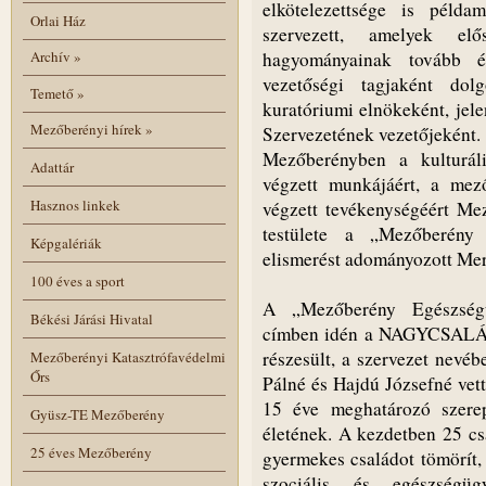
elkötelezettsége is péld
Orlai Ház
szervezett, amelyek elő
hagyományainak tovább él
Archív
»
vezetőségi tagjaként dol
Temető
»
kuratóriumi elnökeként, jel
Mezőberényi hírek
»
Szervezetének vezetőjeként.
Mezőberényben a kulturál
Adattár
végzett munkájáért, a mező
Hasznos linkek
végzett tevékenységéért Me
testülete a „Mezőberény K
Képgalériák
elismerést adományozott Mer
100 éves a sport
A „Mezőberény Egészségüg
Békési Járási Hivatal
címben idén a NAGYCS
részesült, a szervezet nevé
Mezőberényi Katasztrófavédelmi
Őrs
Pálné és Hajdú Józsefné vett
15 éve meghatározó szerep
Gyüsz-TE Mezőberény
életének. A kezdetben 25 cs
25 éves Mezőberény
gyermekes családot tömörít, 
szociális és egészségü