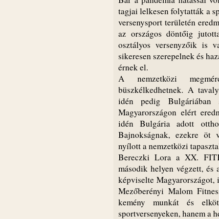
tagjai lelkesen folytatták a s
versenysport területén ered
az országos döntőig jutot
osztályos versenyzőik is 
sikeresen szerepelnek és haz
érnek el.
A nemzetközi megmére
büszkélkedhetnek. A taval
idén pedig Bulgáriában s
Magyarországon elért eredm
idén Bulgária adott ott
Bajnokságnak, ezekre öt ve
nyílott a nemzetközi tapaszta
Bereczki Lora a XX. FIT
második helyen végzett, és 
képviselte Magyarországot, i
Mezőberényi Malom Fitness
kemény munkát és elköte
sportversenyeken, hanem a he