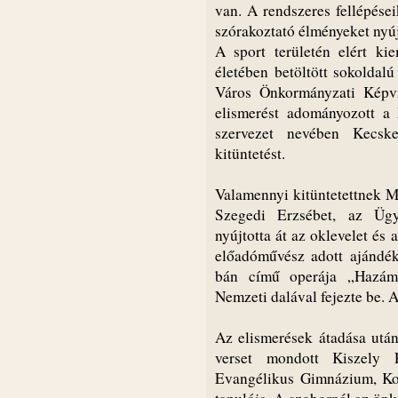
van. A rendszeres fellépése
szórakoztató élményeket nyú
A sport területén elért ki
életében betöltött sokoldal
Város Önkormányzati Képvis
elismerést adományozott a 
szervezet nevében Kecske
kitüntetést.
Valamennyi kitüntetettnek 
Szegedi Erzsébet, az Üg
nyújtotta át az oklevelet és
előadóművész adott ajándék
bán című operája „Hazám,
Nemzeti dalával fejezte be. 
Az elismerések átadása után 
verset mondott Kiszely 
Evangélikus Gimnázium, Kol