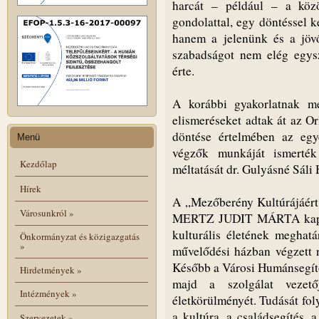
harcát – például – a köz
gondolattal, egy döntéssel 
hanem a jelenünk és a jövő
szabadságot nem elég egysz
érte.
A korábbi gyakorlatnak m
elismeréseket adtak át az O
döntése értelmében az egye
Menü
végzők munkáját ismerték
Kezdőlap
méltatását dr. Gulyásné Sáli 
Hírek
A „Mezőberény Kultúrájáért,
Városunkról
»
MERTZ JUDIT MÁRTA kapta
kulturális életének meghatá
Önkormányzat és közigazgatás
»
művelődési házban végzett 
Később a Városi Humánsegítő 
Hirdetmények
»
majd a szolgálat vezetőj
Intézmények
»
életkörülményét. Tudását fol
a kultúra, a családsegítés, 
Szervezetek
»