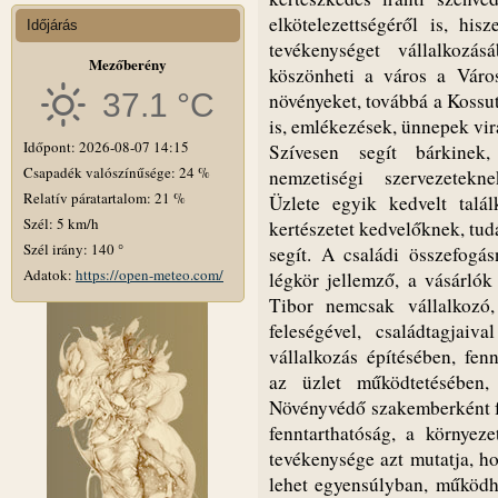
elkötelezettségéről is, hi
Időjárás
tevékenységet vállalkozá
Mezőberény
köszönheti a város a Város
37.1 °C
növényeket, továbbá a Kossut
is, emlékezések, ünnepek vir
Időpont: 2026-08-07 14:15
Szívesen segít bárkinek
Csapadék valószínűsége: 24 %
nemzetiségi szervezetekne
Relatív páratartalom: 21 %
Üzlete egyik kedvelt talál
Szél: 5 km/h
kertészetet kedvelőknek, tudá
Szél irány: 140 °
segít. A családi összefogá
Adatok:
https://open-meteo.com/
légkör jellemző, a vásárlók
Tibor nemcsak vállalkozó,
feleségével, családtagjaiv
vállalkozás építésében, fenn
az üzlet működtetésében,
Növényvédő szakemberként fo
fenntarthatóság, a környez
tevékenysége azt mutatja, h
lehet egyensúlyban, működhe