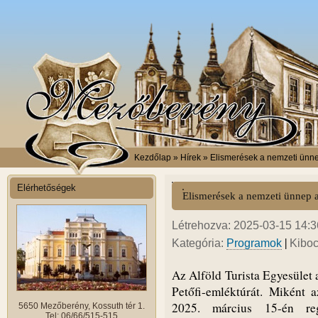
Kezdőlap
» Hírek » Elismerések a nemzeti ünn
Elérhetőségek
Elismerések a nemzeti ünnep 
Létrehozva: 2025-03-15 14:36
|
Kategória:
Programok
Kiboc
Az Alföld Turista Egyesület
Petőfi-emléktúrát. Miként 
2025. március 15-én re
5650 Mezőberény, Kossuth tér 1.
Tel: 06/66/515-515