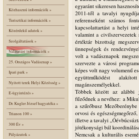
egyaránt sikeresen hasznosíto
Közhasznú információk
»
2011-től a tavalyi nyugdíja
referenseként számos font
Turisztikai információk
»
kapcsolattartást a helyi in
Közérdekű adatok
»
valamint a civilszervezetek
Szolgáltatások
»
értéktár bizottság megszer
ünnepségek és rendezvények
Választási információk
»
volt a vadásznapok megszer
25. Országos Vadásznap
»
szervezte a városi program
képes volt nagy volumenű ese
Ipari park
»
együttműködést alakíto
Nyitott terek Helyi Közösség
»
magánszemélyekkel.
Többek között az alábbi 
E-ügyintézés
»
fűződnek a nevéhez: a Mikulá
Dr. Kugler József hagyatéka
»
a szűrőbusz Mezőberénybe h
orvosi és egészségmegőrző,
Trianon 100
»
illetve a tavalyi „Óévbúcsúzt
300 Év
»
jótékonysági bál koordinálása
Nemcsak a kulturális esemé
Pályázatok
»