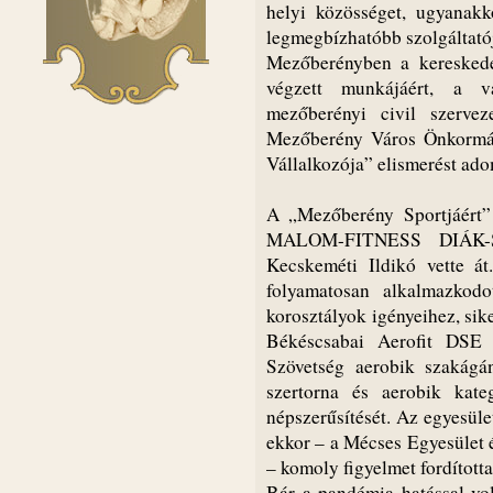
helyi közösséget, ugyanakk
legmegbízhatóbb szolgáltat
Mezőberényben a keresked
végzett munkájáért, a vál
mezőberényi civil szerve
Mezőberény Város Önkormán
Vállalkozója” elismerést ad
A „Mezőberény Sportjáért”
MALOM-FITNESS DIÁK-S
Kecskeméti Ildikó vette át
folyamatosan alkalmazkod
korosztályok igényeihez, sik
Békéscsabai Aerofit DSE 
Szövetség aerobik szakágán
szertorna és aerobik kateg
népszerűsítését. Az egyesüle
ekkor – a Mécses Egyesület 
– komoly figyelmet fordított
Bár a pandémia hatással vo