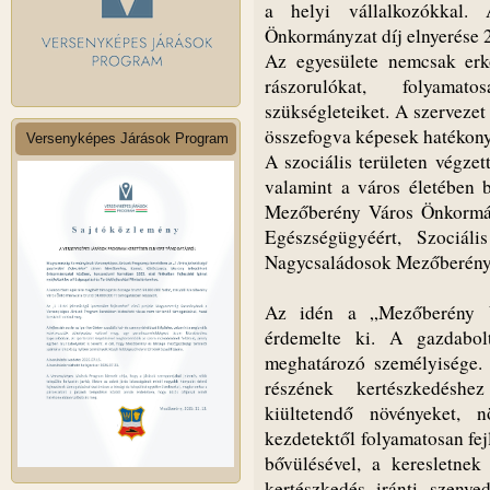
a helyi vállalkozókkal.
Önkormányzat díj elnyerése
Az egyesülete nemcsak erkö
rászorulókat, folyamat
szükségleteiket. A szervezet
összefogva képesek hatékony
Versenyképes Járások Program
A szociális területen végzet
valamint a város életében be
Mezőberény Város Önkormán
Egészségügyéért, Szociáli
Nagycsaládosok Mezőberény
Az idén a „Mezőberény V
érdemelte ki. A gazdabol
meghatározó személyisége. 
részének kertészkedéshe
kiültetendő növényeket, n
kezdetektől folyamatosan fejl
bővülésével, a keresletnek
kertészkedés iránti szenve