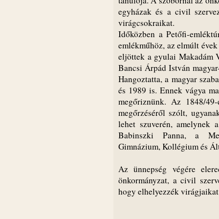
tanulója. A szobornál az önk
egyházak és a civil szervez
virágcsokraikat.
Időközben a Petőfi-emléktúr
emlékműhöz, az elmúlt évek
eljöttek a gyulai Makadám Vi
Bancsi Árpád István magyar-
Hangoztatta, a magyar szaba
és 1989 is. Ennek vágya ma
megőriznünk. Az 1848/49-e
megőrzéséről szólt, ugyana
lehet szuverén, amelynek a
Babinszki Panna, a Mez
Gimnázium, Kollégium és Ált
Az ünnepség végére eler
önkormányzat, a civil szerv
hogy elhelyezzék virágjaikat