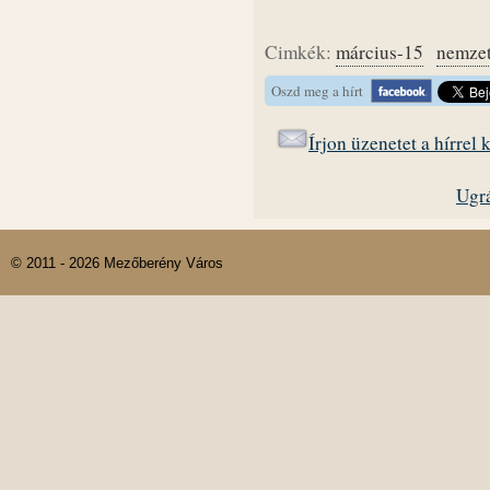
Cimkék:
március-15
nemzet
Oszd meg a hírt
Írjon üzenetet a hírrel
Ugrá
© 2011 - 2026 Mezőberény Város