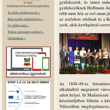
gyülekeztek, és innen ind
E-mail:
info(kukac)mezobereny(pont)hu
gyülekezőknek Hoffmann Ádám
További elérhetőségek »
több mint fele az eső miatt j
az aszfalton sétálnak ki a K
Képviselők elérhetőségei »
azok, akik kerékpárral szere
Ügyfélfogadás »
Térkép intézményeinkkel »
Oldaltérkép »
Az 1848-49-es forradalo
alkalmából megtartott váro
adott helyet. Itt Madarászn
köszöntőjében föltette a kér
Válaszában megfogalmazza