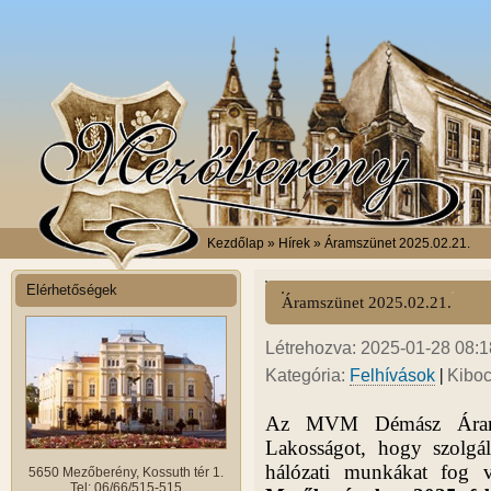
Kezdőlap
» Hírek » Áramszünet 2025.02.21.
Elérhetőségek
Áramszünet 2025.02.21.
Létrehozva: 2025-01-28 08:18
|
Kategória:
Felhívások
Kiboc
Az MVM Démász Áramháló
Lakosságot, hogy szolgál
hálózati munkákat fog 
5650 Mezőberény, Kossuth tér 1.
Tel: 06/66/515-515