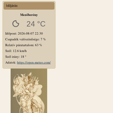
Időjárás
Mezőberény
24 °C
Időpont: 2026-08-07 22:30
Csapadék valószínűsége: 7 %
Relatív páratartalom: 63 %
Szél: 12.6 km/h
Szél irány: 18 °
Adatok:
https://open-meteo.com/