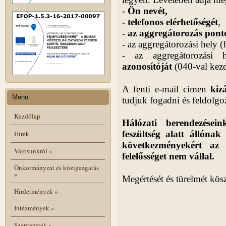
- Ön nevét,
- telefonos elérhetőségét
,
- az aggregátorozás pon
- az aggregátorozási hely (
- az aggregátorozási h
azonosítóját
(040-val kez
A fenti e-mail címen
kiz
Menü
tudjuk fogadni és feldolgo
Kezdőlap
Hálózati berendezései
feszültség alatt állónak
Hírek
következményekért a
Városunkról
»
felelősséget nem vállal.
Önkormányzat és közigazgatás
»
Megértését és türelmét kös
Hirdetmények
»
Intézmények
»
Szervezetek
»