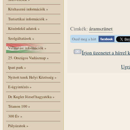
Közhasznú információk
»
Turisztikai információk
»
Cimkék:
áramszünet
Közérdekű adatok
»
Szolgáltatások
»
Oszd meg a hírt
Választási információk
»
Írjon üzenetet a hírrel
25. Országos Vadásznap
»
Ugrá
Ipari park
»
Nyitott terek Helyi Közösség
»
E-ügyintézés
»
Dr. Kugler József hagyatéka
»
Trianon 100
»
300 Év
»
Pályázatok
»