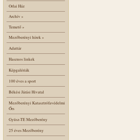
Orlai Ház
Archív
»
Temető
»
Mezőberényi hírek
»
Adattár
Hasznos linkek
Képgalériák
100 éves a sport
Békési Járási Hivatal
Mezőberényi Katasztrófavédelmi
Őrs
Gyüsz-TE Mezőberény
25 éves Mezőberény