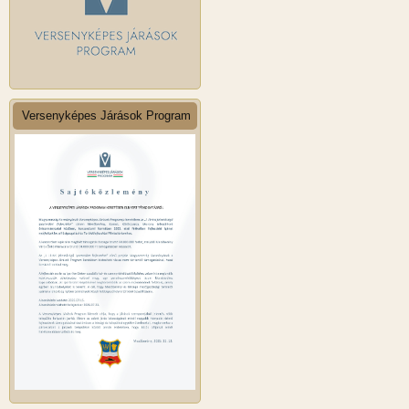
Versenyképes Járások Program