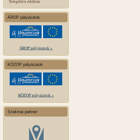
Települési értéktár
ÁROP pályázatok
ÁROP pályázatok »
KÖZOP pályázatok
KÖZOP pályázatok »
Szakmai partner