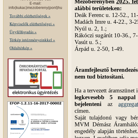
Mezőberényben
2025. fe
E-mail:
alábbi területeken:
info(kukac)mezobereny(pont)hu
Deák Ferenc u. 12-52., 11-
További elérhetőségek »
Madách Imre u. 4-22., 3-2
Képviselők elérhetőségei »
Nyúl u. 2, 1.;
Ügyfélfogadás »
Rákóczi sugárút 10-36., 7-
Térkép intézményeinkkel »
Vasút u. 5.;
Oldaltérkép »
Árpád u. 2-50, 1-49.
Áramfejlesztő berendez
nem tud biztosítani.
Ha a tervezett áramszünet i
legkevesebb 5 nappal
bejelenteni
az
aggrega
címen.
Saját tulajdonú vagy bér
MVM Démász Áramhálózati 
engedély alapján történhet
legyen. Levelében adja me