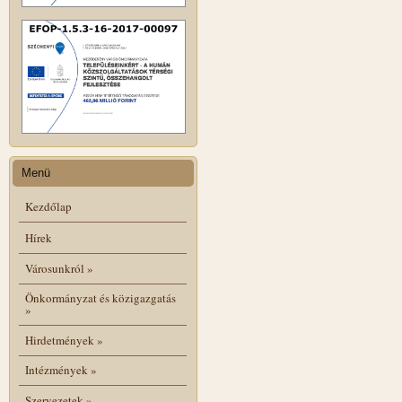
Menü
Kezdőlap
Hírek
Városunkról
»
Önkormányzat és közigazgatás
»
Hirdetmények
»
Intézmények
»
Szervezetek
»