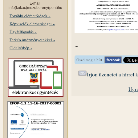
E-mail:
info(kukac)mezobereny(pont)hu
További elérhetőségek »
Képviselők elérhetőségei »
Ügyfélfogadás »
Térkép intézményeinkkel »
...
Oldaltérkép »
Oszd meg a hírt
Írjon üzenetet a hírrel
Ugrá