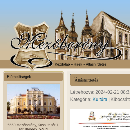
Kezdőlap
» Hírek » Álláshirdetés
Elérhetőségek
Álláshirdetés
Létrehozva: 2024-02-21 08:32
|
Kategória:
Kultúra
Kibocsát
5650 Mezőberény, Kossuth tér 1.
Tel: 06/66/515-515