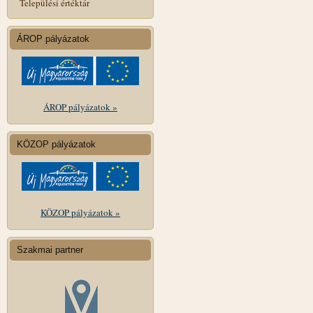
Települési értéktár
ÁROP pályázatok
ÁROP pályázatok »
KÖZOP pályázatok
KÖZOP pályázatok »
Szakmai partner