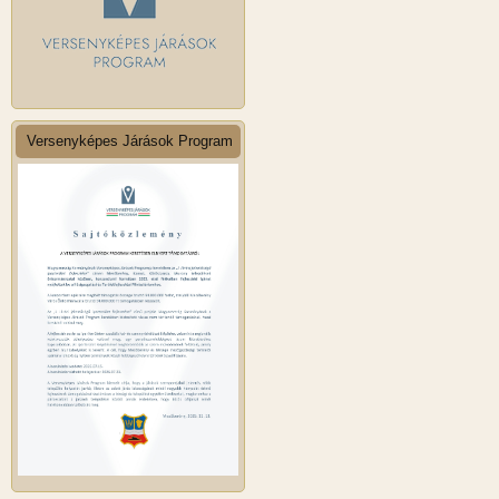
Versenyképes Járások Program