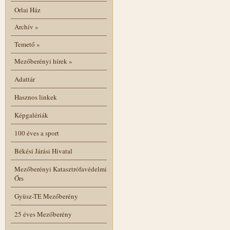
Orlai Ház
Archív
»
Temető
»
Mezőberényi hírek
»
Adattár
Hasznos linkek
Képgalériák
100 éves a sport
Békési Járási Hivatal
Mezőberényi Katasztrófavédelmi
Őrs
Gyüsz-TE Mezőberény
25 éves Mezőberény