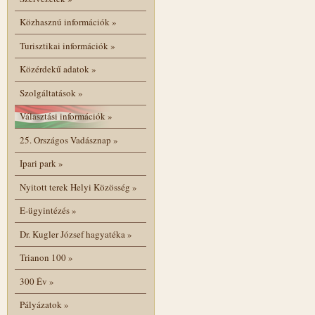
Közhasznú információk
»
Turisztikai információk
»
Közérdekű adatok
»
Szolgáltatások
»
Választási információk
»
25. Országos Vadásznap
»
Ipari park
»
Nyitott terek Helyi Közösség
»
E-ügyintézés
»
Dr. Kugler József hagyatéka
»
Trianon 100
»
300 Év
»
Pályázatok
»