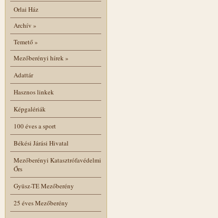
Orlai Ház
Archív
»
Temető
»
Mezőberényi hírek
»
Adattár
Hasznos linkek
Képgalériák
100 éves a sport
Békési Járási Hivatal
Mezőberényi Katasztrófavédelmi
Őrs
Gyüsz-TE Mezőberény
25 éves Mezőberény