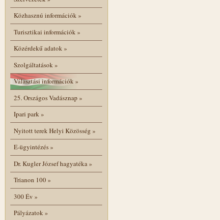
Közhasznú információk
»
Turisztikai információk
»
Közérdekű adatok
»
Szolgáltatások
»
Választási információk
»
25. Országos Vadásznap
»
Ipari park
»
Nyitott terek Helyi Közösség
»
E-ügyintézés
»
Dr. Kugler József hagyatéka
»
Trianon 100
»
300 Év
»
Pályázatok
»