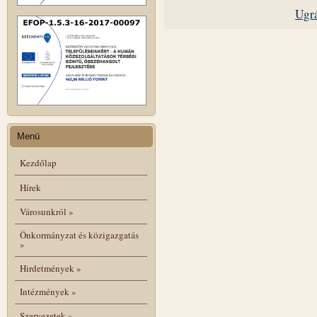
Ugrá
Menü
Kezdőlap
Hírek
Városunkról
»
Önkormányzat és közigazgatás
»
Hirdetmények
»
Intézmények
»
Szervezetek
»