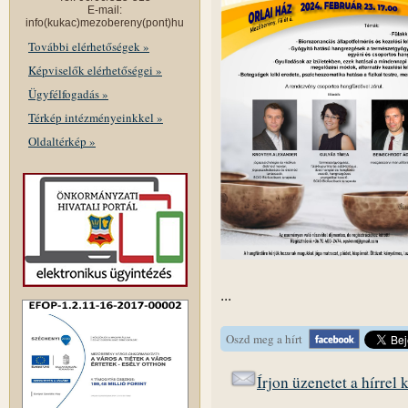
E-mail:
info(kukac)mezobereny(pont)hu
További elérhetőségek »
Képviselők elérhetőségei »
Ügyfélfogadás »
Térkép intézményeinkkel »
Oldaltérkép »
...
Oszd meg a hírt
Írjon üzenetet a hírrel