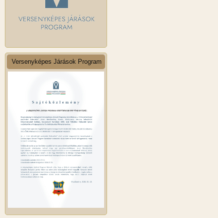
Versenyképes Járások Program