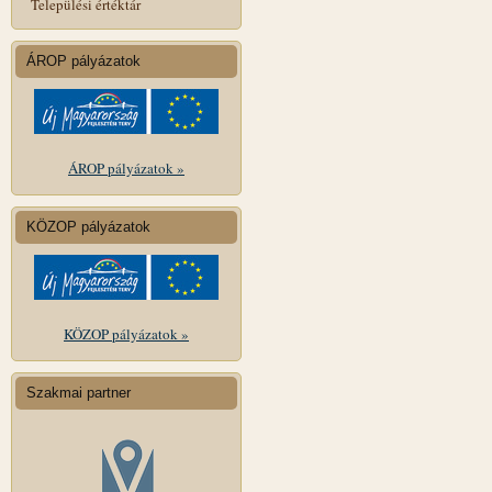
Települési értéktár
ÁROP pályázatok
ÁROP pályázatok »
KÖZOP pályázatok
KÖZOP pályázatok »
Szakmai partner