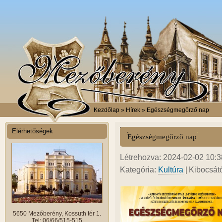
Kezdőlap
» Hírek » Egészségmegőrző nap
Elérhetőségek
Egészségmegőrző nap
Létrehozva: 2024-02-02 10:38
|
Kategória:
Kultúra
Kibocsát
5650 Mezőberény, Kossuth tér 1.
Tel: 06/66/515-515