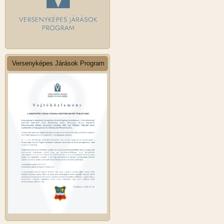
Versenyképes Járások Program