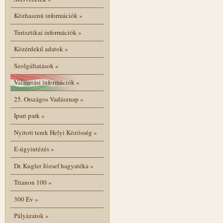
Közhasznú információk
»
Turisztikai információk
»
Közérdekű adatok
»
Szolgáltatások
»
Választási információk
»
25. Országos Vadásznap
»
Ipari park
»
Nyitott terek Helyi Közösség
»
E-ügyintézés
»
Dr. Kugler József hagyatéka
»
Trianon 100
»
300 Év
»
Pályázatok
»