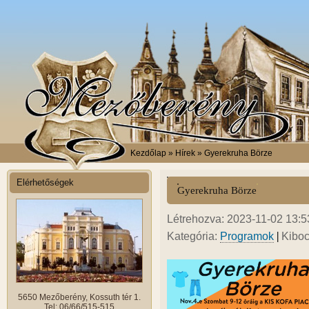
Kezdőlap
» Hírek » Gyerekruha Börze
Elérhetőségek
Gyerekruha Börze
Létrehozva: 2023-11-02 13:53
|
Kategória:
Programok
Kiboc
5650 Mezőberény, Kossuth tér 1.
Tel: 06/66/515-515