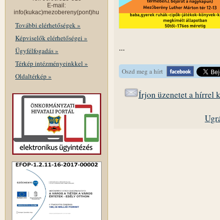
E-mail:
info(kukac)mezobereny(pont)hu
További elérhetőségek »
Képviselők elérhetőségei »
...
Ügyfélfogadás »
Térkép intézményeinkkel »
Oszd meg a hírt
Oldaltérkép »
Írjon üzenetet a hírrel
Ugrá