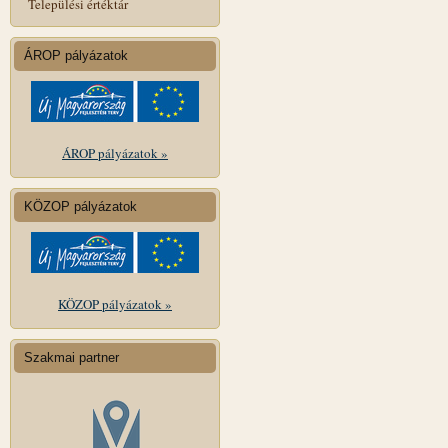
Települési értéktár
ÁROP pályázatok
ÁROP pályázatok »
KÖZOP pályázatok
KÖZOP pályázatok »
Szakmai partner