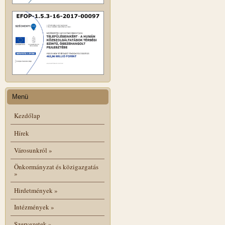
Menü
Kezdőlap
Hírek
Városunkról
»
Önkormányzat és közigazgatás
»
Hirdetmények
»
Intézmények
»
Szervezetek
»