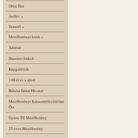
Orlai Ház
Archív
»
Temető
»
Mezőberényi hírek
»
Adattár
Hasznos linkek
Képgalériák
100 éves a sport
Békési Járási Hivatal
Mezőberényi Katasztrófavédelmi
Őrs
Gyüsz-TE Mezőberény
25 éves Mezőberény