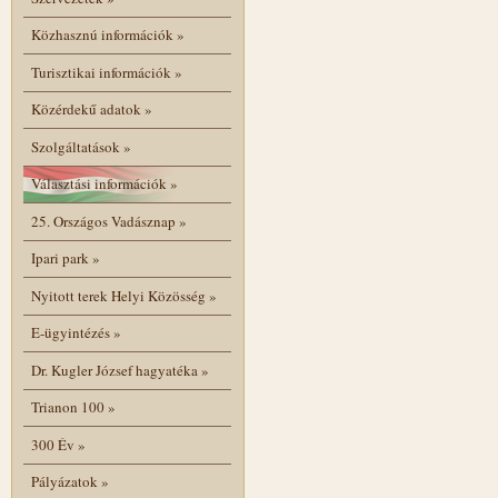
Közhasznú információk
»
Turisztikai információk
»
Közérdekű adatok
»
Szolgáltatások
»
Választási információk
»
25. Országos Vadásznap
»
Ipari park
»
Nyitott terek Helyi Közösség
»
E-ügyintézés
»
Dr. Kugler József hagyatéka
»
Trianon 100
»
300 Év
»
Pályázatok
»