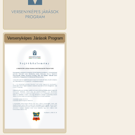
Versenyképes Járások Program