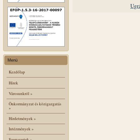
Ugrá
Menü
Kezdőlap
Hírek
Városunkról
»
Önkormányzat és közigazgatás
»
Hirdetmények
»
Intézmények
»
Szervezetek
»