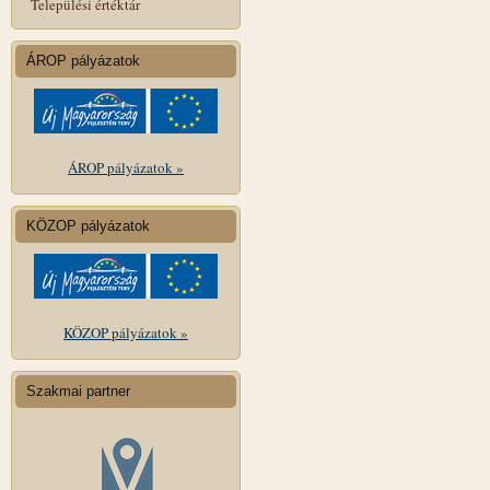
Települési értéktár
ÁROP pályázatok
ÁROP pályázatok »
KÖZOP pályázatok
KÖZOP pályázatok »
Szakmai partner