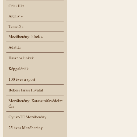
Orlai Ház
Archív
»
Temető
»
Mezőberényi hírek
»
Adattár
Hasznos linkek
Képgalériák
100 éves a sport
Békési Járási Hivatal
Mezőberényi Katasztrófavédelmi
Őrs
Gyüsz-TE Mezőberény
25 éves Mezőberény