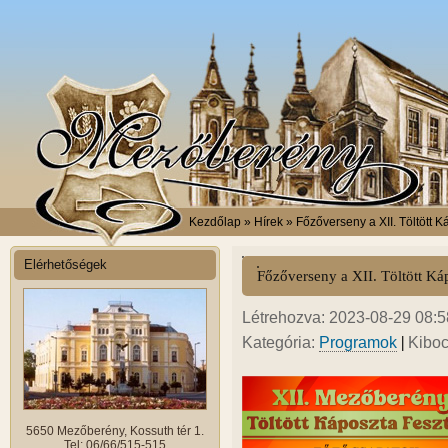
Kezdőlap
» Hírek » Főzőverseny a XII. Töltött K
Elérhetőségek
Főzőverseny a XII. Töltött Ká
Létrehozva: 2023-08-29 08:58
|
Kategória:
Programok
Kiboc
5650 Mezőberény, Kossuth tér 1.
Tel: 06/66/515-515