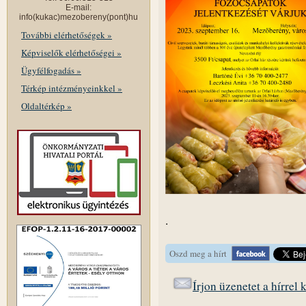
E-mail:
info(kukac)mezobereny(pont)hu
További elérhetőségek »
Képviselők elérhetőségei »
Ügyfélfogadás »
Térkép intézményeinkkel »
Oldaltérkép »
.
Oszd meg a hírt
Írjon üzenetet a hírrel