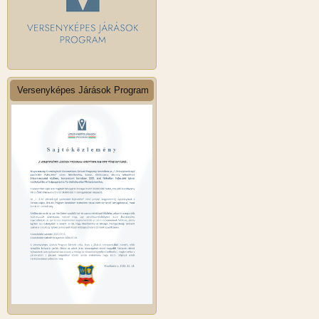
Versenyképes Járások Program