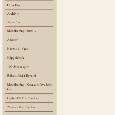
Orlai Ház
Archív
»
Temető
»
Mezőberényi hírek
»
Adattár
Hasznos linkek
Képgalériák
100 éves a sport
Békési Járási Hivatal
Mezőberényi Katasztrófavédelmi
Őrs
Gyüsz-TE Mezőberény
25 éves Mezőberény