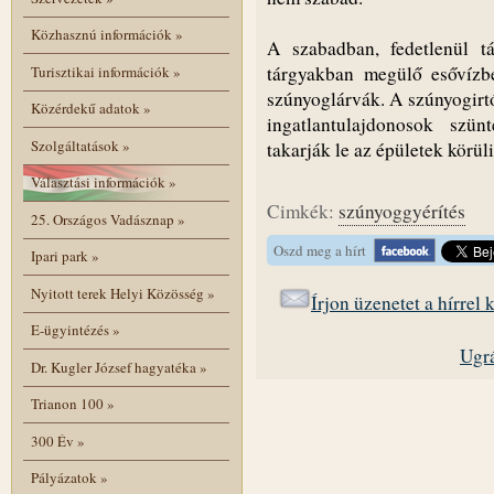
Közhasznú információk
»
A szabadban, fedetlenül t
tárgyakban megülő esővízbe
Turisztikai információk
»
szúnyoglárvák. A szúnyogirtó
Közérdekű adatok
»
ingatlantulajdonosok szü
Szolgáltatások
»
takarják le az épületek körü
Választási információk
»
Cimkék:
szúnyoggyérítés
25. Országos Vadásznap
»
Oszd meg a hírt
Ipari park
»
Nyitott terek Helyi Közösség
»
Írjon üzenetet a hírrel
E-ügyintézés
»
Ugrá
Dr. Kugler József hagyatéka
»
Trianon 100
»
300 Év
»
Pályázatok
»