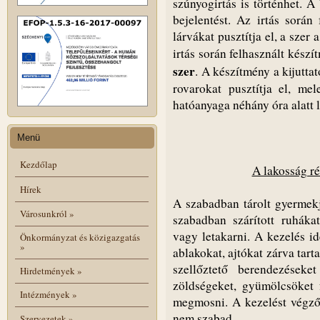
szúnyogirtás is történhet. A
bejelentést. Az irtás során
lárvákat pusztítja el, a szer
irtás során felhasznált kész
szer
. A készítmény a kijutt
rovarokat pusztítja el, me
hatóanyaga néhány óra alatt 
Menü
Kezdőlap
A lakosság ré
Hírek
A szabadban tárolt gyermekj
Városunkról
»
szabadban szárított ruháka
vagy letakarni. A kezelés id
Önkormányzat és közigazgatás
»
ablakokat, ajtókat zárva tart
szellőztető berendezéseke
Hirdetmények
»
zöldségeket, gyümölcsöket f
Intézmények
»
megmosni. A kezelést végző
nem szabad.
Szervezetek
»