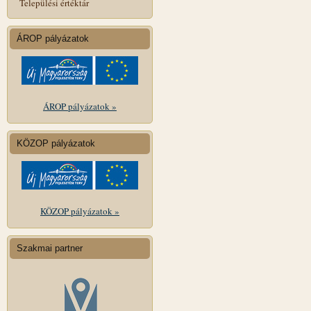
Települési értéktár
ÁROP pályázatok
ÁROP pályázatok »
KÖZOP pályázatok
KÖZOP pályázatok »
Szakmai partner