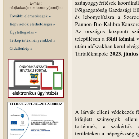
szúnyoggyérítések koordiná
E-mail:
info(kukac)mezobereny(pont)hu
Főigazgatóság Gazdasági Ellá
További elérhetőségek »
és lebonyolításra a Szero
Pannon-Bio-Kalibra Konzorciu
Képviselők elérhetőségei »
Az országos központi szú
Ügyfélfogadás »
földi kémiai
településen a
v
Térkép intézményeinkkel »
utáni időszakban kerül elvég
Oldaltérkép »
2023. június
Tartaléknapok:
A lárvák elleni védekezés f
kifejlett szúnyogok elle
történnek, a szakértők á
területeken a népegészségü