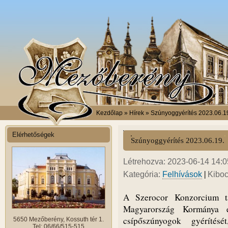
Kezdőlap
» Hírek » Szúnyoggyérítés 2023.06.1
Elérhetőségek
Szúnyoggyérítés 2023.06.19.
Létrehozva: 2023-06-14 14:05
|
Kategória:
Felhívások
Kiboc
A Szerocor Konzorcium tá
Magyarország Kormánya el
csípőszúnyogok gyérítés
5650 Mezőberény, Kossuth tér 1.
Tel: 06/66/515-515