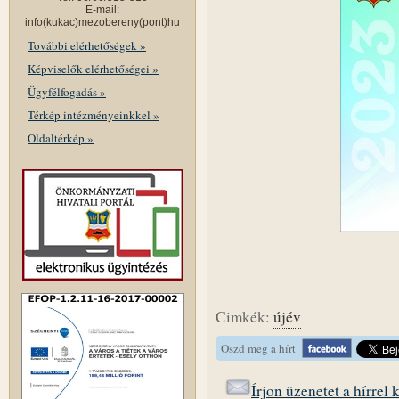
E-mail:
info(kukac)mezobereny(pont)hu
További elérhetőségek »
Képviselők elérhetőségei »
Ügyfélfogadás »
Térkép intézményeinkkel »
Oldaltérkép »
Cimkék:
újév
Oszd meg a hírt
Írjon üzenetet a hírrel