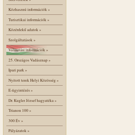
Közhasznú információk
»
Turisztikai információk
»
Közérdekű adatok
»
Szolgáltatások
»
Választási információk
»
25. Országos Vadásznap
»
Ipari park
»
Nyitott terek Helyi Közösség
»
E-ügyintézés
»
Dr. Kugler József hagyatéka
»
Trianon 100
»
300 Év
»
Pályázatok
»