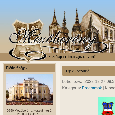
Kezdőlap
» Hírek » Újév köszöntő
Elérhetőségek
Újév köszöntő
Létrehozva: 2022-12-27 09:39
|
Kategória:
Programok
Kiboc
5650 Mezőberény, Kossuth tér 1.
Tel: 06/66/515-515