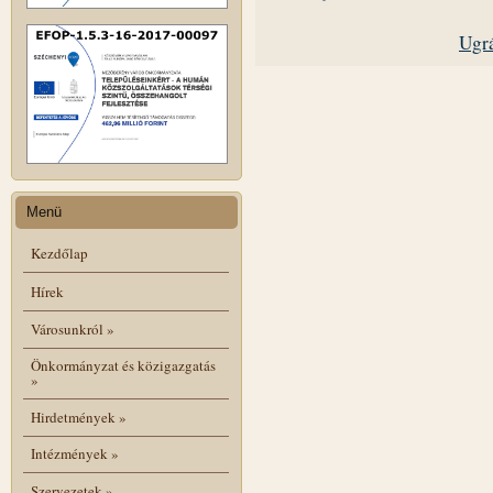
Ugrá
Menü
Kezdőlap
Hírek
Városunkról
»
Önkormányzat és közigazgatás
»
Hirdetmények
»
Intézmények
»
Szervezetek
»