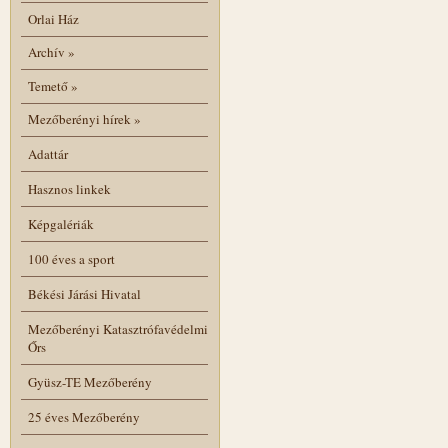
Orlai Ház
Archív
»
Temető
»
Mezőberényi hírek
»
Adattár
Hasznos linkek
Képgalériák
100 éves a sport
Békési Járási Hivatal
Mezőberényi Katasztrófavédelmi
Őrs
Gyüsz-TE Mezőberény
25 éves Mezőberény