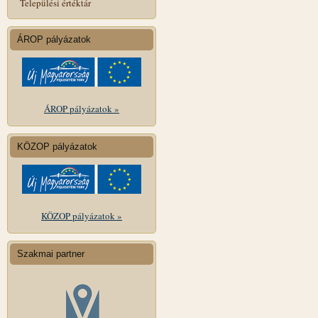
Települési értéktár
ÁROP pályázatok
ÁROP pályázatok »
KÖZOP pályázatok
KÖZOP pályázatok »
Szakmai partner