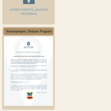
Versenyképes Járások Program