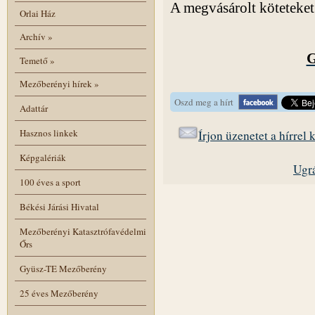
A megvásárolt köteteket 
Orlai Ház
Archív
»
Temető
»
Mezőberényi hírek
»
Oszd meg a hírt
Adattár
Hasznos linkek
Írjon üzenetet a hírrel
Képgalériák
Ugrá
100 éves a sport
Békési Járási Hivatal
Mezőberényi Katasztrófavédelmi
Őrs
Gyüsz-TE Mezőberény
25 éves Mezőberény