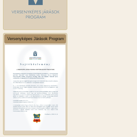
Versenyképes Járások Program