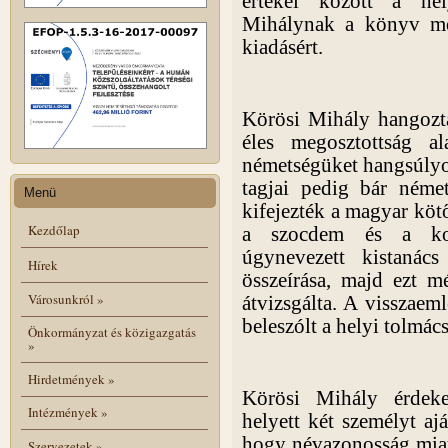
értékei között a he
Mihálynak a könyv megí
kiadásért.
Körösi Mihály hangozta
éles megosztottság a
németségüket hangsúly
tagjai pedig bár néme
Menü
kifejezték a magyar köt
Kezdőlap
a szocdem és a kom
úgynevezett kistanác
Hírek
összeírása, majd ezt m
Városunkról
»
átvizsgálta. A visszaem
beleszólt a helyi tolmács
Önkormányzat és közigazgatás
»
Hirdetmények
»
Körösi Mihály érdeke
Intézmények
»
helyett két személyt ajá
hogy névazonosság miat
Szervezetek
»