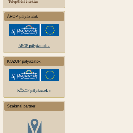
Települési értéktár
ÁROP pályázatok
ÁROP pályázatok »
KÖZOP pályázatok
KÖZOP pályázatok »
Szakmai partner