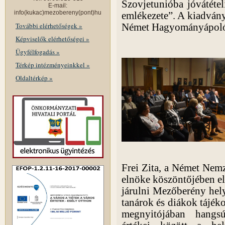
Szovjetunióba jóvátéte
E-mail:
info(kukac)mezobereny(pont)hu
emlékezete”. A kiadván
További elérhetőségek »
Német Hagyományápoló 
Képviselők elérhetőségei »
Ügyfélfogadás »
Térkép intézményeinkkel »
Oldaltérkép »
Frei Zita, a Német Nem
elnöke köszöntőjében e
járulni Mezőberény hely
tanárok és diákok tájéko
megnyitójában hangs