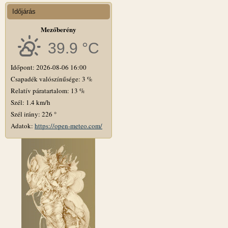
Időjárás
Mezőberény
39.9 °C
Időpont: 2026-08-06 16:00
Csapadék valószínűsége: 3 %
Relatív páratartalom: 13 %
Szél: 1.4 km/h
Szél irány: 226 °
Adatok:
https://open-meteo.com/