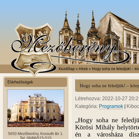
Kezdőlap
» Hírek » Hogy soha ne feledjük! – k
Elérhetőségek
Hogy soha ne feledjük! – kö
Létrehozva: 2022-10-27 20:21
|
Kategória:
Programok
Kiboc
„Hogy soha ne feledj
Körösi Mihály helytört
én a városháza dís
5650 Mezőberény, Kossuth tér 1.
Tel: 06/66/515-515