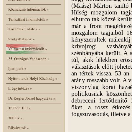
(Maász) Márton tanító b
Közhasznú információk
»
Hűség mozgalom tagja
elhurcoltak közzé kerül
Turisztikai információk
»
már a front megérkezés
Közérdekű adatok
»
mozgalom tagjaiból 1
kényszerültek málenkij
Szolgáltatások
»
krivojrogi vasbányá
Választási információk
»
szénbányába került. A 
25. Országos Vadásznap
»
túl, akik lélekben erő
választások előtt jöhet
Ipari park
»
an tértek vissza, 53-an
Nyitott terek Helyi Közösség
»
arány rosszabb volt. A 
viszonylag korai haza
E-ügyintézés
»
politikusnak köszönhe
Dr. Kugler József hagyatéka
»
debreceni fertőtlenítő 
őket, a rossz étkezés
Trianon 100
»
fogszuvasodás, illetve a
300 Év
»
Pályázatok
»