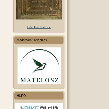
Hősi Halottaink »
Madárbarát Település
HURO