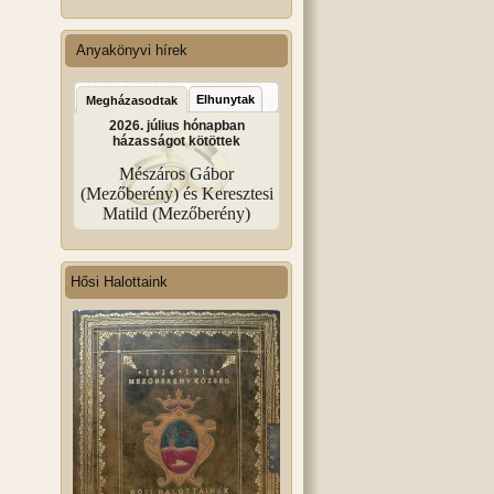
Anyakönyvi hírek
Elhunytak
Megházasodtak
2026. július hónapban
házasságot kötöttek
Mészáros Gábor
(Mezőberény) és Keresztesi
Matild (Mezőberény)
Hősi Halottaink