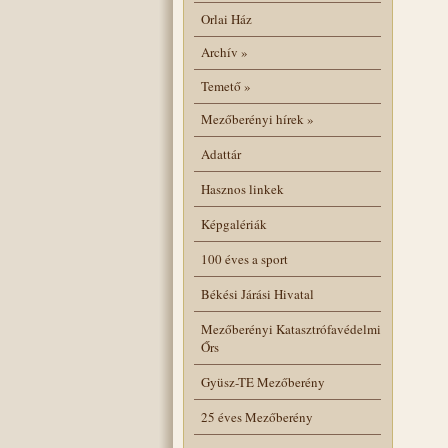
Orlai Ház
Archív
»
Temető
»
Mezőberényi hírek
»
Adattár
Hasznos linkek
Képgalériák
100 éves a sport
Békési Járási Hivatal
Mezőberényi Katasztrófavédelmi
Őrs
Gyüsz-TE Mezőberény
25 éves Mezőberény