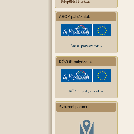
Települési értéktár
ÁROP pályázatok
ÁROP pályázatok »
KÖZOP pályázatok
KÖZOP pályázatok »
Szakmai partner