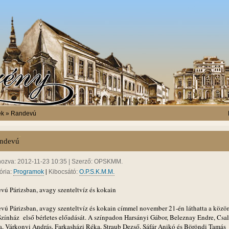
ek » Randevú
ndevú
hozva: 2012-11-23 10:35 | Szerző: OPSKMM.
|
ória:
Programok
Kibocsátó:
O.P.S.K.M.M.
vú Párizsban, avagy szenteltvíz és kokain
vú Párizsban, avagy szenteltvíz és kokain címmel november 21-én láthatta a közö
Színház első bérletes előadását. A színpadon Harsányi Gábor, Beleznay Endre, Csa
a, Várkonyi András, Farkasházi Réka, Straub Dezső, Sáfár Anikó és Böröndi Tamás