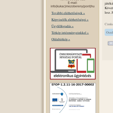
E-mail:
játéká
info(kukac)mezobereny(pont)hu
Követ
lesz.
További elérhetőségek »
Képviselők elérhetőségei »
Cimk
Ügyfélfogadás »
Oszd
Térkép intézményeinkkel »
Oldaltérkép »