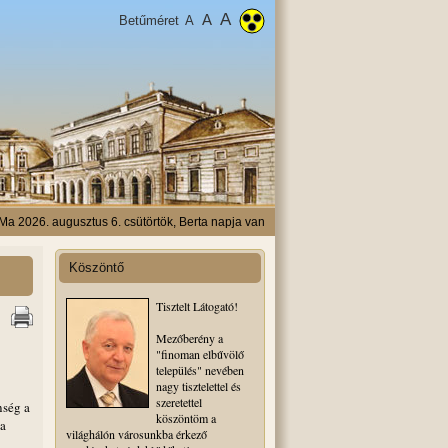
A
A
Betűméret
A
Ma 2026. augusztus 6. csütörtök, Berta napja van
Köszöntő
Tisztelt Látogató!
Mezőberény a
"finoman elbűvölő
település" nevében
nagy tisztelettel és
szeretettel
nség a
köszöntöm a
la
világhálón városunkba érkező