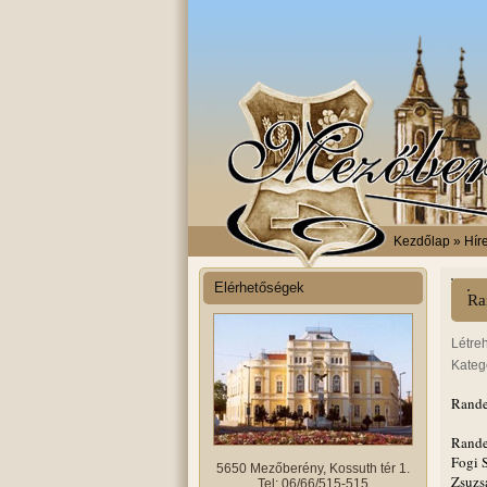
Kezdőlap
» Hír
Elérhetőségek
Ra
Létre
Kateg
Rande
Rande
Fogi 
5650 Mezőberény, Kossuth tér 1.
Zsuzs
Tel: 06/66/515-515