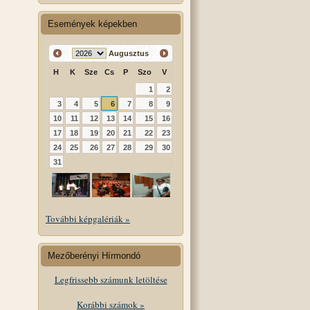
Események képekben
Augusztus
H
K
Sze
Cs
P
Szo
V
1
2
3
4
5
6
7
8
9
10
11
12
13
14
15
16
17
18
19
20
21
22
23
24
25
26
27
28
29
30
31
További képgalériák »
Mezőberényi Hírmondó
Legfrissebb számunk letöltése
Korábbi számok »