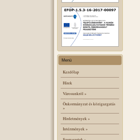
Menü
Kezdőlap
Hírek
Városunkról
»
Önkormányzat és közigazgatás
»
Hirdetmények
»
Intézmények
»
Szervezetek
»