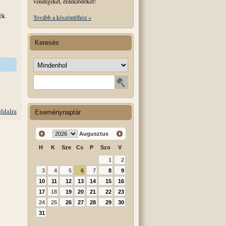
vendégeket, érdeklődőket!
ék
Tovább a köszöntőhöz »
Keresés
Keresés helye
Keresendő szó
oldalra
Eseménynaptár
Augusztus
H
K
Sze
Cs
P
Szo
V
1
2
3
4
5
6
7
8
9
10
11
12
13
14
15
16
17
18
19
20
21
22
23
24
25
26
27
28
29
30
31