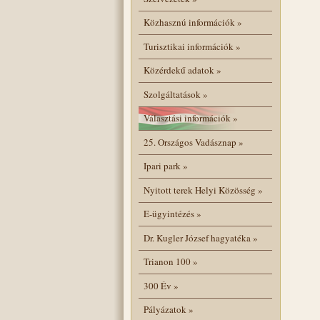
Közhasznú információk
»
Turisztikai információk
»
Közérdekű adatok
»
Szolgáltatások
»
Választási információk
»
25. Országos Vadásznap
»
Ipari park
»
Nyitott terek Helyi Közösség
»
E-ügyintézés
»
Dr. Kugler József hagyatéka
»
Trianon 100
»
300 Év
»
Pályázatok
»