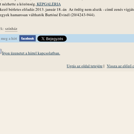
t nézhette a közönség.
KÉPGALÉRIA
kező bérletes előadás 2013. január 18.-án Az ördög nem alszik - című zenés vígját
 Jegyek hamarosan válthatók Bartóné Évinél (20/4243-944).
ék:
színház
 meg a hírt
Írjon üzenetet a hírrel kapcsolatban.
Ugrás az oldal tetejére
|
Vissza az előző 