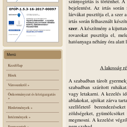
szúnyogirtás is történhet. A
bejelentést. Az irtás során
lárvákat pusztítja el, a szer
irtás során felhasznált kész
szer
. A készítmény a kijutt
rovarokat pusztítja el, me
hatóanyaga néhány óra alatt 
Menü
Kezdőlap
A lakosság ré
Hírek
A szabadban tárolt gyermekj
Városunkról
»
szabadban szárított ruhákat
vagy letakarni. A kezelés id
Önkormányzat és közigazgatás
»
ablakokat, ajtókat zárva tart
szellőztető berendezéseke
Hirdetmények
»
zöldségeket, gyümölcsöket f
Intézmények
»
megmosni. A kezelést végző
nem szabad.
Szervezetek
»