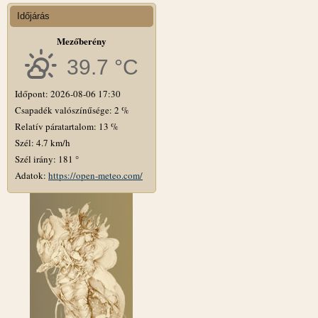
Időjárás
Mezőberény
39.7 °C
Időpont: 2026-08-06 17:30
Csapadék valószínűsége: 2 %
Relatív páratartalom: 13 %
Szél: 4.7 km/h
Szél irány: 181 °
Adatok:
https://open-meteo.com/