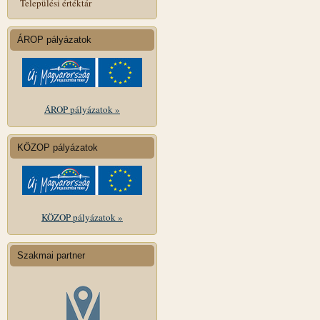
Települési értéktár
ÁROP pályázatok
ÁROP pályázatok »
KÖZOP pályázatok
KÖZOP pályázatok »
Szakmai partner