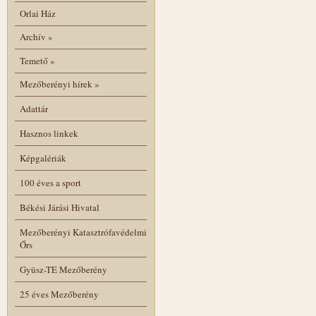
Orlai Ház
Archív
»
Temető
»
Mezőberényi hírek
»
Adattár
Hasznos linkek
Képgalériák
100 éves a sport
Békési Járási Hivatal
Mezőberényi Katasztrófavédelmi
Őrs
Gyüsz-TE Mezőberény
25 éves Mezőberény