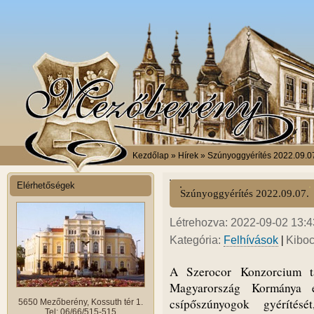
Kezdőlap
» Hírek » Szúnyoggyérítés 2022.09.0
Elérhetőségek
Szúnyoggyérítés 2022.09.07.
Létrehozva: 2022-09-02 13:43
|
Kategória:
Felhívások
Kiboc
A Szerocor Konzorcium tá
Magyarország Kormánya el
csípőszúnyogok gyérítés
5650 Mezőberény, Kossuth tér 1.
Tel: 06/66/515-515