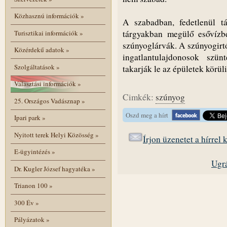
Közhasznú információk
»
A szabadban, fedetlenül t
tárgyakban megülő esővízbe
Turisztikai információk
»
szúnyoglárvák. A szúnyogirtó
Közérdekű adatok
»
ingatlantulajdonosok szü
Szolgáltatások
»
takarják le az épületek körü
Választási információk
»
Cimkék:
szúnyog
25. Országos Vadásznap
»
Oszd meg a hírt
Ipari park
»
Nyitott terek Helyi Közösség
»
Írjon üzenetet a hírrel
E-ügyintézés
»
Ugrá
Dr. Kugler József hagyatéka
»
Trianon 100
»
300 Év
»
Pályázatok
»