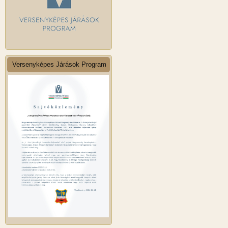
Versenyképes Járások Program