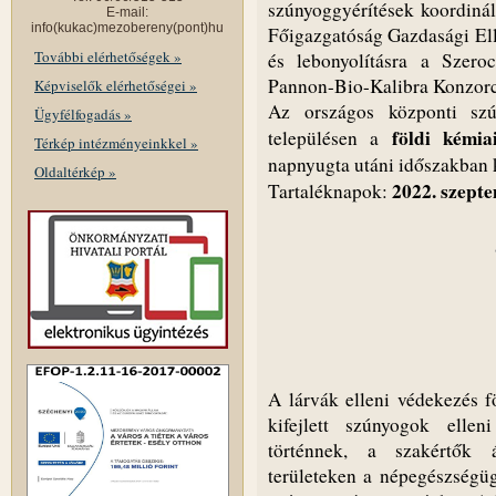
szúnyoggyérítések koordiná
E-mail:
info(kukac)mezobereny(pont)hu
Főigazgatóság Gazdasági Ellá
További elérhetőségek »
és lebonyolításra a Szero
Pannon-Bio-Kalibra Konzorciu
Képviselők elérhetőségei »
Az országos központi szú
Ügyfélfogadás »
földi kémia
településen a
Térkép intézményeinkkel »
napnyugta utáni időszakban k
Oldaltérkép »
2022. szept
Tartaléknapok:
A lárvák elleni védekezés f
kifejlett szúnyogok elle
történnek, a szakértők á
területeken a népegészségü