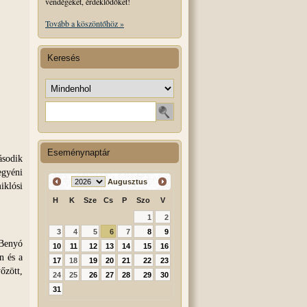
vendégeket, érdeklődőket!
Tovább a köszöntőhöz »
Keresés
Keresés helye
Keresendő szó
Eseménynaptár
ásodik
egyéni
Augusztus
iklósi
H
K
Sze
Cs
P
Szo
V
1
2
3
4
5
6
7
8
9
 Benyó
10
11
12
13
14
15
16
n és a
17
18
19
20
21
22
23
őzött,
24
25
26
27
28
29
30
31