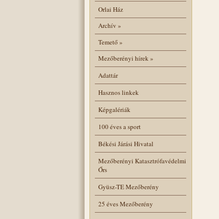
Orlai Ház
Archív
»
Temető
»
Mezőberényi hírek
»
Adattár
Hasznos linkek
Képgalériák
100 éves a sport
Békési Járási Hivatal
Mezőberényi Katasztrófavédelmi
Őrs
Gyüsz-TE Mezőberény
25 éves Mezőberény