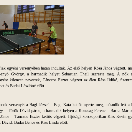
fiak egyéni versenyében hatan indultak. Az első helyen Kósa János végzett, m
Benyó György, a harmadik helyet Sebastian Theil szerezte meg. A nők 
nyére kilencen neveztek, Tánczos Eszter végzett az élen Rása Ildikó, Szentm
bet és Budai Lászlóné előtt.
osok versenyét a Bagi József – Bagi Kata kettős nyerte meg, második lett a
y – Török Dávid páros, a harmadik helyen a Koncsag Ferenc – Barna Márto
János – Tánczos Eszter kettős végzett. Ifjúsági korcsoportban Kiss Kevin gy
 Dávid, Budai Bence és Kiss Linda előtt.