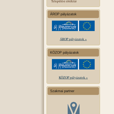
Települési értéktár
ÁROP pályázatok
ÁROP pályázatok »
KÖZOP pályázatok
KÖZOP pályázatok »
Szakmai partner