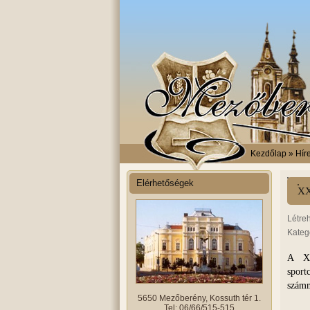
Kezdőlap
» Híre
Elérhetőségek
XX
Létre
Kateg
A XX
sport
számm
5650 Mezőberény, Kossuth tér 1.
Tel: 06/66/515-515