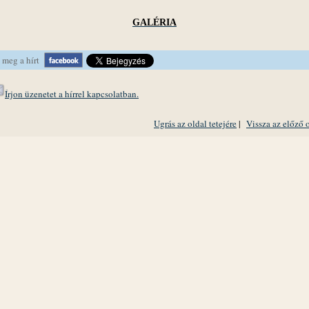
GALÉRIA
 meg a hírt
Írjon üzenetet a hírrel kapcsolatban.
Ugrás az oldal tetejére
|
Vissza az előző 