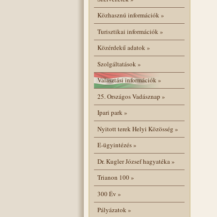
Közhasznú információk
»
Turisztikai információk
»
Közérdekű adatok
»
Szolgáltatások
»
Választási információk
»
25. Országos Vadásznap
»
Ipari park
»
Nyitott terek Helyi Közösség
»
E-ügyintézés
»
Dr. Kugler József hagyatéka
»
Trianon 100
»
300 Év
»
Pályázatok
»