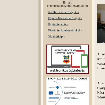
E-mail:
info(kukac)mezobereny(pont)hu
További elérhetőségek »
Képviselők elérhetőségei »
Ügyfélfogadás »
Térkép intézményeinkkel »
Oldaltérkép »
A fér
lett 
verse
Erzsé
A pár
Györg
Kósa 
Török