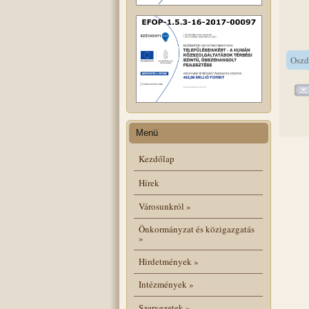
Oszd
Menü
Kezdőlap
Hírek
Városunkról
»
Önkormányzat és közigazgatás
»
Hirdetmények
»
Intézmények
»
Szervezetek
»