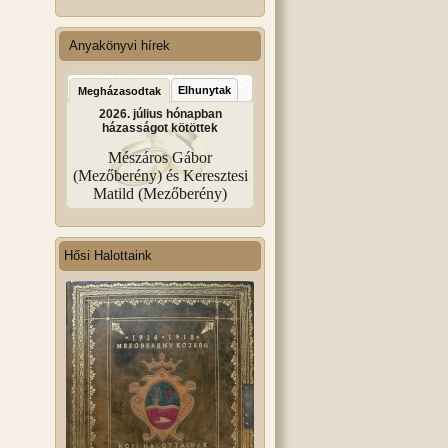
Anyakönyvi hírek
Elhunytak
Megházasodtak
2026. július hónapban
házasságot kötöttek
Mészáros Gábor
(Mezőberény) és Keresztesi
Matild (Mezőberény)
Hősi Halottaink