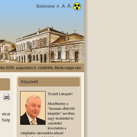
A
A
Betűméret
A
Ma 2026. augusztus 6. csütörtök, Berta napja van
Köszöntő
Tisztelt Látogató!
Mezőberény a
"finoman elbűvölő
település" nevében
utcai
nagy tisztelettel és
. Szép
szeretettel
köszöntöm a
világhálón városunkba érkező