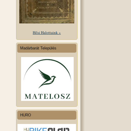
Hősi Halottaink »
Madárbarát Település
HURO