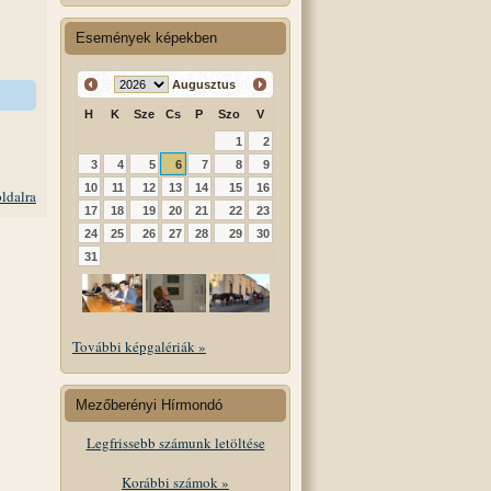
Események képekben
Augusztus
H
K
Sze
Cs
P
Szo
V
1
2
3
4
5
6
7
8
9
10
11
12
13
14
15
16
oldalra
17
18
19
20
21
22
23
24
25
26
27
28
29
30
31
További képgalériák »
Mezőberényi Hírmondó
Legfrissebb számunk letöltése
Korábbi számok »