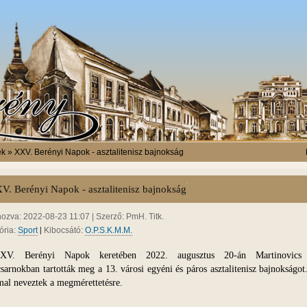
k » XXV. Berényi Napok - asztalitenisz bajnokság
V. Berényi Napok - asztalitenisz bajnokság
hozva: 2022-08-23 11:07 | Szerző: PmH. Titk.
|
ória:
Sport
Kibocsátó:
O.P.S.K.M.M.
V. Berényi Napok keretében 2022. augusztus 20-án Martinovics 
csarnokban tartották meg a 13. városi egyéni és páros asztalitenisz bajnokságot
al neveztek a megmérettetésre.