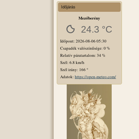
Időjárás
Mezőberény
24.3 °C
Időpont: 2026-08-06 05:30
Csapadék valószínűsége: 0 %
Relatív páratartalom: 34 %
Szél: 6.8 km/h
Szél irány: 166 °
Adatok:
https://open-meteo.com/