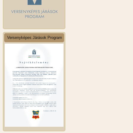
Versenyképes Járások Program