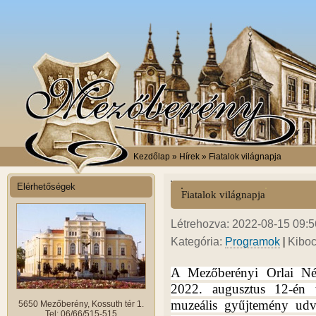
Kezdőlap
» Hírek » Fiatalok világnapja
Elérhetőségek
Fiatalok világnapja
Létrehozva: 2022-08-15 09:56
|
Kategória:
Programok
Kiboc
A Mezőberényi Orlai N
2022. augusztus 12-én t
muzeális gyűjtemény ud
5650 Mezőberény, Kossuth tér 1.
Tel: 06/66/515-515