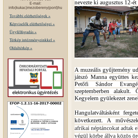
nevezte ki augusztus 12-ét 
E-mail:
info(kukac)mezobereny(pont)hu
További elérhetőségek »
Képviselők elérhetőségei »
Ügyfélfogadás »
Térkép intézményeinkkel »
Oldaltérkép »
A muzeális gyűjtemény ud
játszó Manna együttes ke
Petőfi Sándor Evangé
szeptemberben alakult. 
Kegyelem gyülekezet zenek
Hangulatváltásként ferge
következett. A művésze
afrikai néptáncokat adtak e
végül körbe állva közös ör