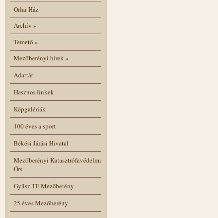
Orlai Ház
Archív
»
Temető
»
Mezőberényi hírek
»
Adattár
Hasznos linkek
Képgalériák
100 éves a sport
Békési Járási Hivatal
Mezőberényi Katasztrófavédelmi
Őrs
Gyüsz-TE Mezőberény
25 éves Mezőberény