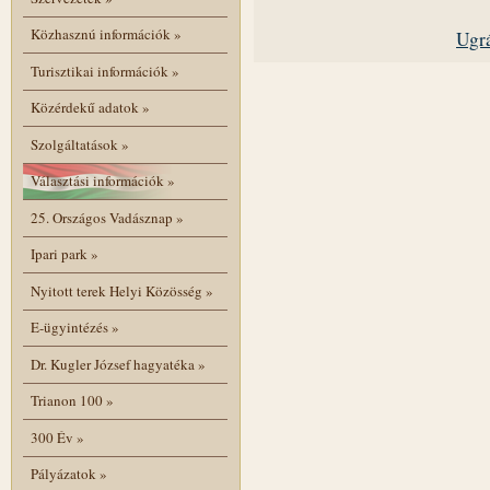
Közhasznú információk
»
Ugrá
Turisztikai információk
»
Közérdekű adatok
»
Szolgáltatások
»
Választási információk
»
25. Országos Vadásznap
»
Ipari park
»
Nyitott terek Helyi Közösség
»
E-ügyintézés
»
Dr. Kugler József hagyatéka
»
Trianon 100
»
300 Év
»
Pályázatok
»