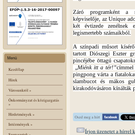
Záró programként a m
képviselője, az Unique ad
két évtizede zenélnek 
legismertebb számaikból.
A színpadi műsort kísérő
tartott Diószegi Eszter 
Menü
pincéjébe öttagú csapatok
„
Miénk itt a tér!”
címmel v
Kezdőlap
pingpong várta a fiatalok
Hírek
slambucot és mákos gub
kirakodóvásáron kínálták p
Városunkról
»
Önkormányzat és közigazgatás
»
Hirdetmények
»
Oszd meg a hírt
Intézmények
»
Írjon üzenetet a hírrel
Szervezetek
»