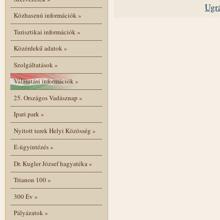
Ugrá
Közhasznú információk
»
Turisztikai információk
»
Közérdekű adatok
»
Szolgáltatások
»
Választási információk
»
25. Országos Vadásznap
»
Ipari park
»
Nyitott terek Helyi Közösség
»
E-ügyintézés
»
Dr. Kugler József hagyatéka
»
Trianon 100
»
300 Év
»
Pályázatok
»