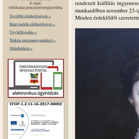
rendezett kiállítás ingyenes
E-mail:
info(kukac)mezobereny(pont)hu
munkaidőben november 23-i
További elérhetőségek »
Minden érdeklődőt szeretett
Képviselők elérhetőségei »
Ügyfélfogadás »
Térkép intézményeinkkel »
Oldaltérkép »