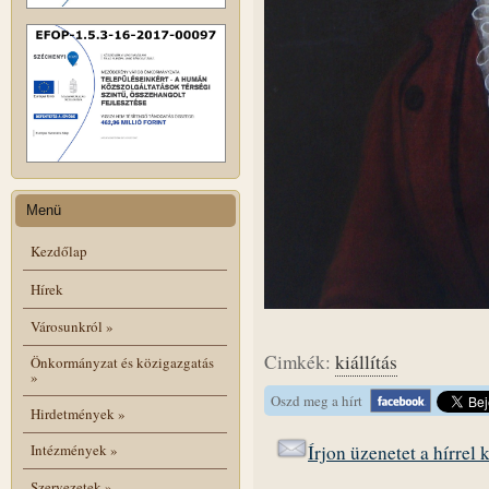
Menü
Kezdőlap
Hírek
Városunkról
»
Cimkék:
kiállítás
Önkormányzat és közigazgatás
»
Oszd meg a hírt
Hirdetmények
»
Írjon üzenetet a hírrel
Intézmények
»
Szervezetek
»