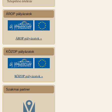
Települési értéktár
ÁROP pályázatok
ÁROP pályázatok »
KÖZOP pályázatok
KÖZOP pályázatok »
Szakmai partner