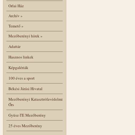
Orlai Ház
Archív
»
Temető
»
Mezőberényi hírek
»
Adattár
Hasznos linkek
Képgalériák
100 éves a sport
Békési Járási Hivatal
Mezőberényi Katasztrófavédelmi
Őrs
Gyüsz-TE Mezőberény
25 éves Mezőberény