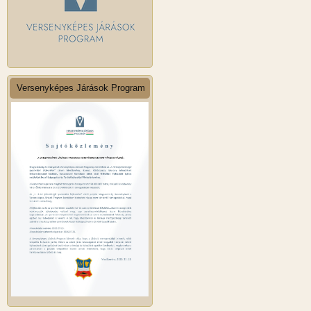
Versenyképes Járások Program