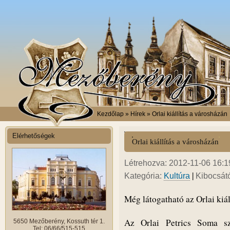
Kezdőlap
» Hírek » Orlai kiállítás a városházán
Elérhetőségek
Orlai kiállítás a városházán
Létrehozva: 2012-11-06 16:
|
Kategória:
Kultúra
Kibocsát
Még látogatható az Orlai kiál
Az Orlai Petrics Soma sz
5650 Mezőberény, Kossuth tér 1.
Tel: 06/66/515-515