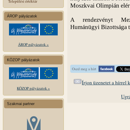
Települési értéktár
Moszkvai Olimpián elért
ÁROP pályázatok
A rendezvényt Mez
Humánügyi Bizottsága t
ÁROP pályázatok »
KÖZOP pályázatok
Oszd meg a hírt
Írjon üzenetet a hírrel
KÖZOP pályázatok »
Ugrá
Szakmai partner