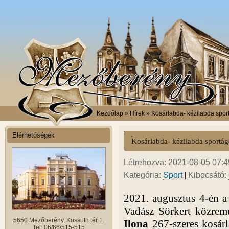
Kezdőlap
» Hírek » Kosárlabda- kézilabda spo
Elérhetőségek
Kosárlabda- kézilabda sportá
Létrehozva: 2021-08-05 07:49
|
Kategória:
Sport
Kibocsátó:
2021. augusztus 4-én a
Vadász Sörkert közrem
5650 Mezőberény, Kossuth tér 1.
Ilona
267-szeres kosár
Tel: 06/66/515-515