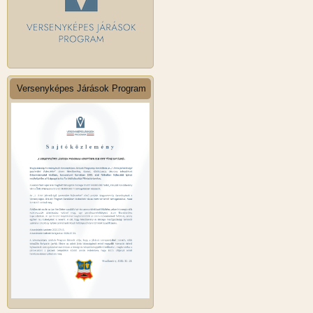
Versenyképes Járások Program