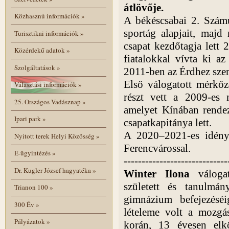
átlövője.
Közhasznú információk
»
A békéscsabai 2. Szám
sportág alapjait, majd
Turisztikai információk
»
csapat kezdőtagja lett 
Közérdekű adatok
»
fiatalokkal vívta ki az
Szolgáltatások
»
2011-ben az Érdhez szer
Első válogatott mérkőz
Választási információk
»
részt vett a 2009-es n
25. Országos Vadásznap
»
amelyet Kínában rendez
Ipari park
»
csapatkapitánya lett.
A 2020–2021-es idényb
Nyitott terek Helyi Közösség
»
Ferencvárossal.
E-ügyintézés
»
-----------------------------
Dr. Kugler József hagyatéka
»
Winter Ilona
válogat
született és tanulmán
Trianon 100
»
gimnázium befejezéséi
300 Év
»
lételeme volt a mozgá
Pályázatok
»
korán, 13 évesen elkö