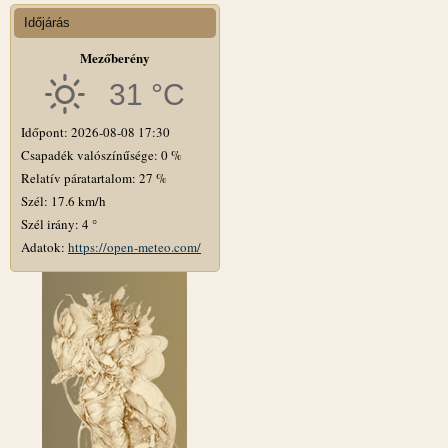
Időjárás
Mezőberény
31 °C
Időpont: 2026-08-08 17:30
Csapadék valószínűsége: 0 %
Relatív páratartalom: 27 %
Szél: 17.6 km/h
Szél irány: 4 °
Adatok:
https://open-meteo.com/