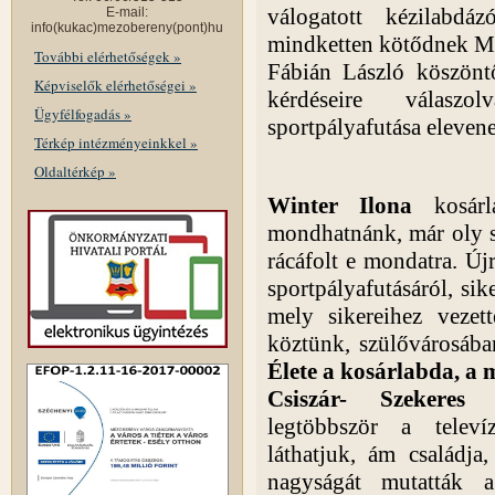
válogatott kézilabdá
E-mail:
info(kukac)mezobereny(pont)hu
mindketten kötődnek M
További elérhetőségek »
Fábián László köszönt
Képviselők elérhetőségei »
kérdéseire válasz
Ügyfélfogadás »
sportpályafutása elevene
Térkép intézményeinkkel »
Oldaltérkép »
Winter Ilona
kosár
mondhatnánk, már oly s
rácáfolt e mondatra. Új
sportpályafutásáról, sik
mely sikereihez vezet
köztünk, szülővárosában
Élete a kosárlabda, a 
Csiszár- Szekeres 
legtöbbször a televí
láthatjuk, ám családja
nagyságát mutatták a