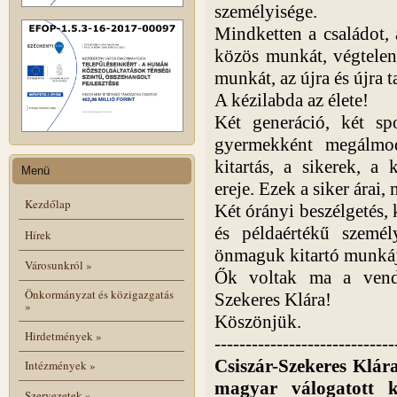
személyisége.
Mindketten a családot, 
közös munkát, végtelen
munkát, az újra és újra t
A kézilabda az élete!
Két generáció, két s
gyermekként megálmod
kitartás, a sikerek, a
Menü
ereje. Ezek a siker árai,
Kezdőlap
Két órányi beszélgetés, k
és példaértékű szemé
Hírek
önmaguk kitartó munkáj
Városunkról
»
Ők voltak ma a vendé
Önkormányzat és közigazgatás
Szekeres Klára!
»
Köszönjük.
Hirdetmények
»
-----------------------------
Csiszár-Szekeres Klár
Intézmények
»
magyar válogatott k
Szervezetek
»