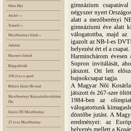
gimnázium csapatával
Orlai Ház
négyszer nyert Országos
Archív
»
alatt a mezőberényi NB-
Temető
»
gimnáziumi éve alatt ki
válogatottba, majd az 
Mezőberényi hírek
»
igazolt az NB-I-es DVT
Adattár
helyezést ért el a csapat.
Hasznos linkek
Harminchárom évesen a 
Sopron invitálását, ah
Képgalériák
játszott. Ott lett elő
100 éves a sport
bajnokcsapat tagja.
A Magyar Női Kosárlab
Békési Járási Hivatal
játszott és 267-szer ölt
Mezőberényi Katasztrófavédelmi
1984-ben az olimpia
Őrs
válogatottunk kimagasló 
Gyüsz-TE Mezőberény
döntőbe jutást. A Magya
eredményei: az Európ
25 éves Mezőberény
helyezés mellett a Kosá