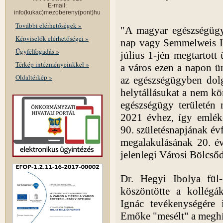
E-mail:
info(kukac)mezobereny(pont)hu
További elérhetőségek »
"A magyar egészségüg
Képviselők elérhetőségei »
nap vagy Semmelweis I
Ügyfélfogadás »
július 1-jén megtartot
Térkép intézményeinkkel »
a város ezen a napon ü
Oldaltérkép »
az egészségügyben dol
helytállásukat a nem k
egészségügy területén 
2021 évhez, így emlék
90. születésnapjának év
megalakulásának 20. év
jelenlegi Városi Bölcsőd
Dr. Hegyi Ibolya fül-
köszöntötte a kollégá
Ignác tevékenységére 
Emőke "mesélt" a meghí