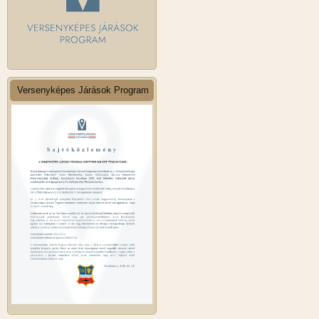
Versenyképes Járások Program