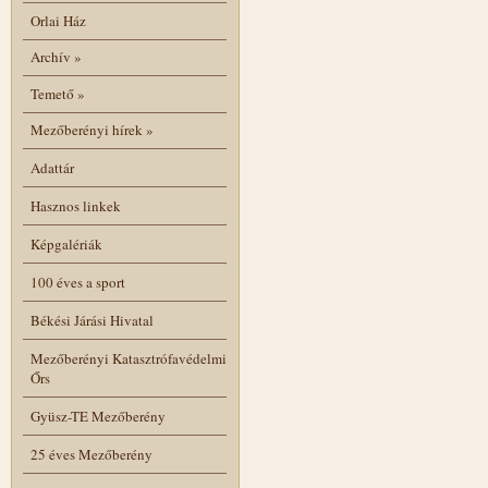
Orlai Ház
Archív
»
Temető
»
Mezőberényi hírek
»
Adattár
Hasznos linkek
Képgalériák
100 éves a sport
Békési Járási Hivatal
Mezőberényi Katasztrófavédelmi
Őrs
Gyüsz-TE Mezőberény
25 éves Mezőberény