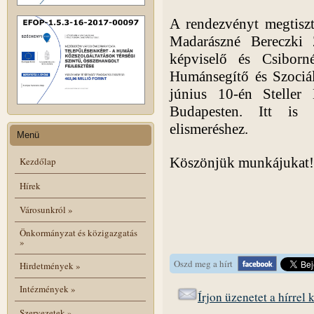
A rendezvényt megtiszt
Madarászné Bereczki 
képviselő és Csibor
Humánsegítő és Szociál
június 10-én Steller
Budapesten. Itt is t
elismeréshez.
Menü
Köszönjük munkájukat!
Kezdőlap
Hírek
Városunkról
»
Önkormányzat és közigazgatás
»
Oszd meg a hírt
Hirdetmények
»
Intézmények
»
Írjon üzenetet a hírrel
Szervezetek
»