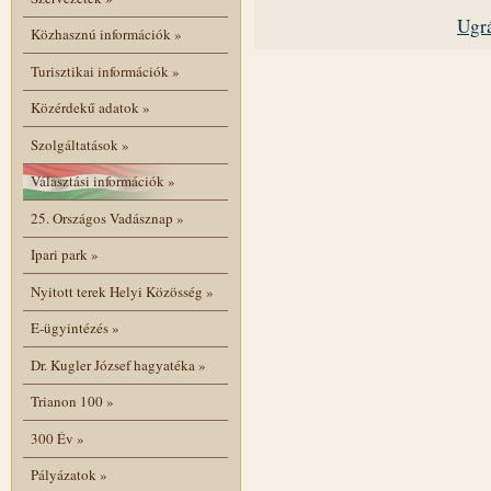
Ugrá
Közhasznú információk
»
Turisztikai információk
»
Közérdekű adatok
»
Szolgáltatások
»
Választási információk
»
25. Országos Vadásznap
»
Ipari park
»
Nyitott terek Helyi Közösség
»
E-ügyintézés
»
Dr. Kugler József hagyatéka
»
Trianon 100
»
300 Év
»
Pályázatok
»