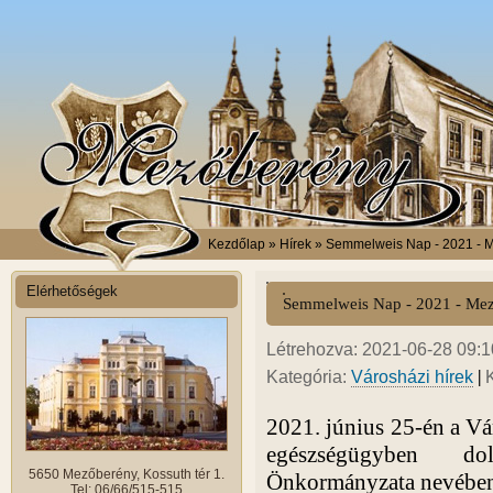
Kezdőlap
» Hírek » Semmelweis Nap - 2021 - 
Elérhetőségek
Semmelweis Nap - 2021 - Me
Létrehozva: 2021-06-28 09:10
|
Kategória:
Városházi hírek
2021. június 25-én a Vá
egészségügyben d
5650 Mezőberény, Kossuth tér 1.
Önkormányzata nevében 
Tel: 06/66/515-515