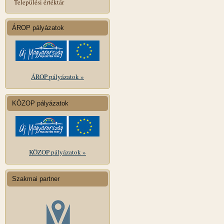
Települési értéktár
ÁROP pályázatok
ÁROP pályázatok »
KÖZOP pályázatok
KÖZOP pályázatok »
Szakmai partner