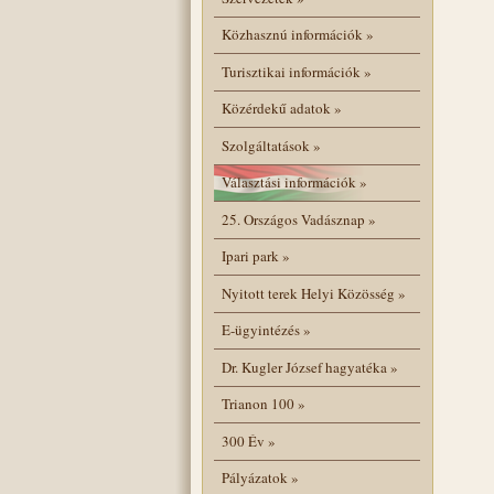
Közhasznú információk
»
Turisztikai információk
»
Közérdekű adatok
»
Szolgáltatások
»
Választási információk
»
25. Országos Vadásznap
»
Ipari park
»
Nyitott terek Helyi Közösség
»
E-ügyintézés
»
Dr. Kugler József hagyatéka
»
Trianon 100
»
300 Év
»
Pályázatok
»