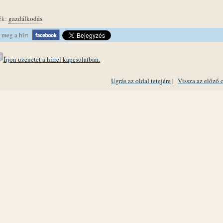
ék:
gazdálkodás
 meg a hírt
Írjon üzenetet a hírrel kapcsolatban.
Ugrás az oldal tetejére
|
Vissza az előző 