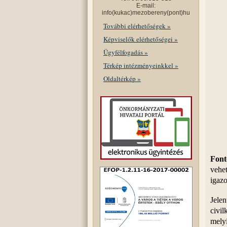
E-mail:
info(kukac)mezobereny(pont)hu
További elérhetőségek »
Képviselők elérhetőségei »
Ügyfélfogadás »
Térkép intézményeinkkel »
Oldaltérkép »
Font
vehe
igazo
Jelen
civi
melyi