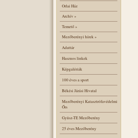
Orlai Ház
Archív
»
Temető
»
Mezőberényi hírek
»
Adattár
Hasznos linkek
Képgalériák
100 éves a sport
Békési Járási Hivatal
Mezőberényi Katasztrófavédelmi
Őrs
Gyüsz-TE Mezőberény
25 éves Mezőberény