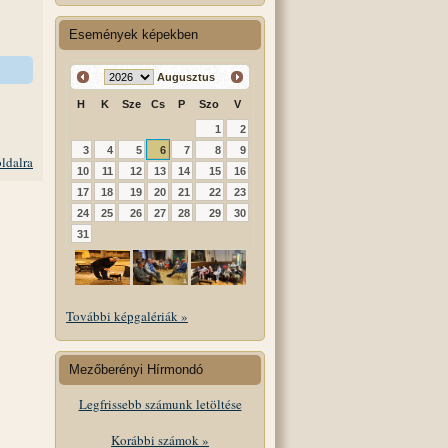
Események képekben
Augusztus
H
K
Sze
Cs
P
Szo
V
1
2
3
4
5
6
7
8
9
oldalra
10
11
12
13
14
15
16
17
18
19
20
21
22
23
24
25
26
27
28
29
30
31
További képgalériák »
Mezőberényi Hírmondó
Legfrissebb számunk letöltése
Korábbi számok »