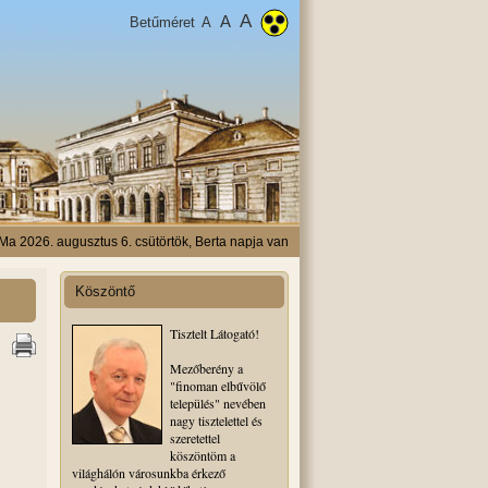
A
A
Betűméret
A
Ma 2026. augusztus 6. csütörtök, Berta napja van
Köszöntő
Tisztelt Látogató!
Mezőberény a
"finoman elbűvölő
település" nevében
nagy tisztelettel és
szeretettel
köszöntöm a
világhálón városunkba érkező