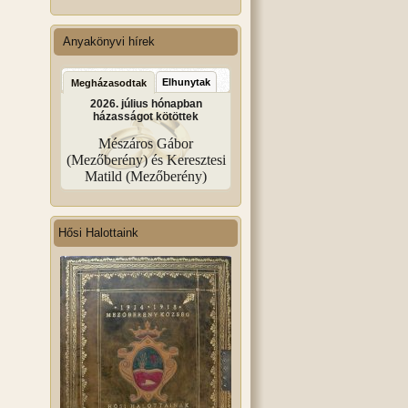
Anyakönyvi hírek
Elhunytak
Megházasodtak
2026. július hónapban
házasságot kötöttek
Mészáros Gábor
(Mezőberény) és Keresztesi
Matild (Mezőberény)
Hősi Halottaink