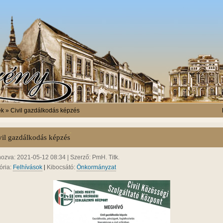
ek » Civil gazdálkodás képzés
vil gazdálkodás képzés
hozva: 2021-05-12 08:34 | Szerző: PmH. Titk.
|
ória:
Felhívások
Kibocsátó:
Önkormányzat