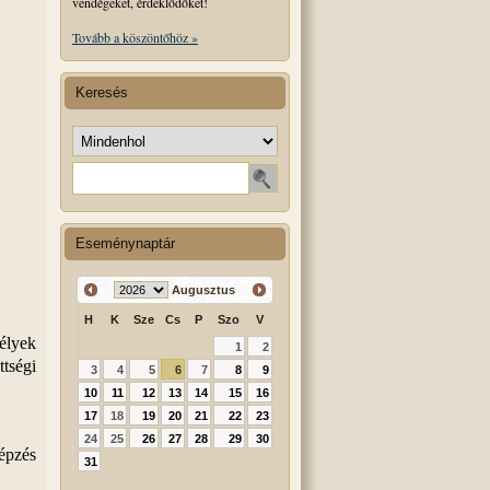
vendégeket, érdeklődőket!
Tovább a köszöntőhöz »
Keresés
Keresés helye
Keresendő szó
Eseménynaptár
Augusztus
H
K
Sze
Cs
P
Szo
V
élyek
1
2
tségi
3
4
5
6
7
8
9
10
11
12
13
14
15
16
17
18
19
20
21
22
23
24
25
26
27
28
29
30
épzés
31