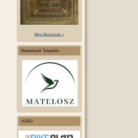
Hősi Halottaink »
Madárbarát Település
HURO