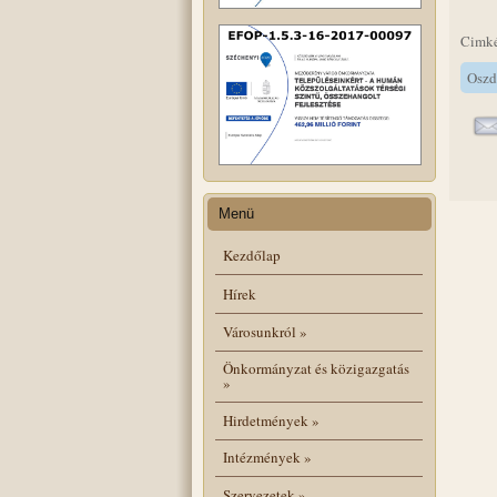
Cimk
Oszd
Menü
Kezdőlap
Hírek
Városunkról
»
Önkormányzat és közigazgatás
»
Hirdetmények
»
Intézmények
»
Szervezetek
»