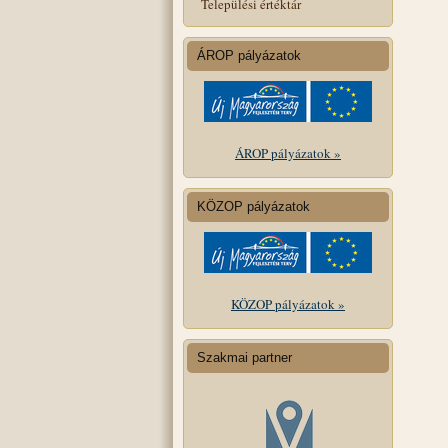
Települési értéktár
ÁROP pályázatok
ÁROP pályázatok »
KÖZOP pályázatok
KÖZOP pályázatok »
Szakmai partner