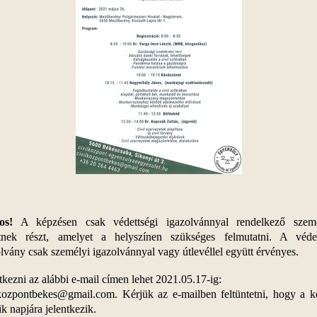
os!
A képzésen csak védettségi igazolvánnyal rendelkező szem
tnek részt, amelyet a helyszínen szükséges felmutatni. A védet
lvány csak személyi igazolvánnyal vagy útlevéllel együtt érvényes.
tkezni az alábbi e-mail címen lehet 2021.05.17-ig:
lkozpontbekes@gmail.com. Kérjük az e-mailben feltüntetni, hogy a k
k napjára jelentkezik.