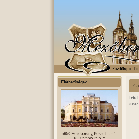
Kezdőlap
» Hír
Elérhetőségek
Ci
Létre
Kateg
5650 Mezőberény, Kossuth tér 1.
Tel: 06/66/515-515