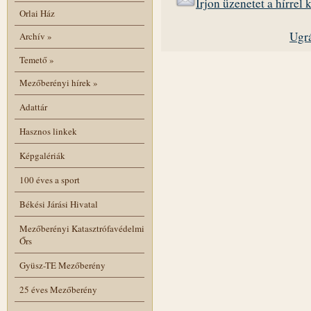
Írjon üzenetet a hírrel
Orlai Ház
Ugrá
Archív
»
Temető
»
Mezőberényi hírek
»
Adattár
Hasznos linkek
Képgalériák
100 éves a sport
Békési Járási Hivatal
Mezőberényi Katasztrófavédelmi
Őrs
Gyüsz-TE Mezőberény
25 éves Mezőberény