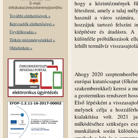
hogy a közintézmények fű
E-mail:
info(kukac)mezobereny(pont)hu
létesíteni, amely a talaj mél
További elérhetőségek »
használ a város számára,
Képviselők elérhetőségei »
hozzájuk tartozó felszíni 
kiépítésre és átadásra. A
Ügyfélfogadás »
különféle próbálkozások ell
Térkép intézményeinkkel »
lehűlt termálvíz visszasajto
Oldaltérkép »
Ahogy 2020 szeptemberében 
európai kutatócsapat (főkén
szakemberekkel) keresi a me
a geotermikus rendszert hoss
Első lépésként a visszasajto
melynek célja a hozzáférhe
kialakítása volt. 2021 
működéséhez szükséges eszk
munkálatok során különbö
amelyek a kút és a cementez