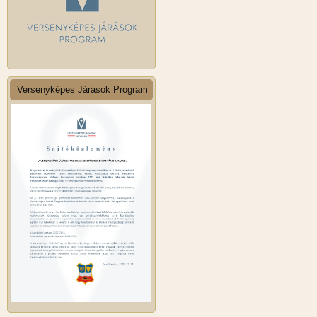
Versenyképes Járások Program