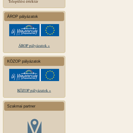
Települési értéktár
ÁROP pályázatok
ÁROP pályázatok »
KÖZOP pályázatok
KÖZOP pályázatok »
Szakmai partner