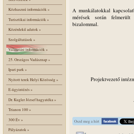
Közhasznú információk
»
A munkálatokkal kapcsolatb
mérések során felmerült 
Turisztikai információk
»
bizalommal.
Közérdekű adatok
»
Szolgáltatások
»
Választási információk
»
25. Országos Vadásznap
»
Ipari park
»
Projektvezető intéz
Nyitott terek Helyi Közösség
»
E-ügyintézés
»
Dr. Kugler József hagyatéka
»
Trianon 100
»
300 Év
»
Oszd meg a hírt
Pályázatok
»