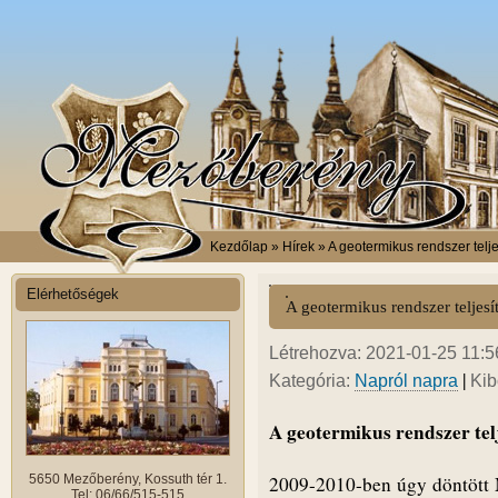
Kezdőlap
» Hírek » A geotermikus rendszer tel
Elérhetőségek
A geotermikus rendszer telje
Létrehozva: 2021-01-25 11:56
|
Kategória:
Napról napra
Kib
A geotermikus rendszer tel
5650 Mezőberény, Kossuth tér 1.
2009-2010-ben úgy döntött 
Tel: 06/66/515-515