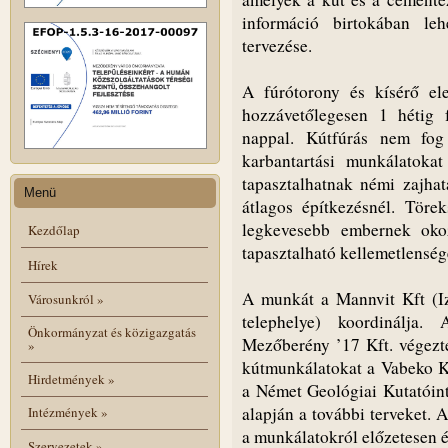
információ birtokában le
tervezése.
A fúrótorony és kísérő ele
hozzávetőlegesen 1 hétig f
nappal. Kútfúrás nem fog t
karbantartási munkálatoka
tapasztalhatnak némi zajha
Menü
átlagos építkezésnél. Töre
legkevesebb embernek oko
Kezdőlap
tapasztalható kellemetlenség
Hírek
A munkát a Mannvit Kft (Iz
Városunkról
»
telephelye) koordinálja.
Önkormányzat és közigazgatás
Mezőberény ’17 Kft. végezt
»
kútmunkálatokat a Vabeko Kf
Hirdetmények
»
a Német Geológiai Kutatóint
alapján a további terveket. 
Intézmények
»
a munkálatokról előzetesen ér
Szervezetek
»