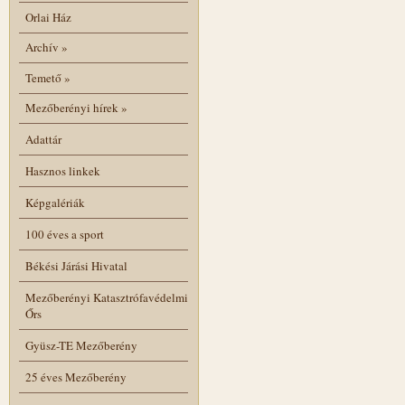
Orlai Ház
Archív
»
Temető
»
Mezőberényi hírek
»
Adattár
Hasznos linkek
Képgalériák
100 éves a sport
Békési Járási Hivatal
Mezőberényi Katasztrófavédelmi
Őrs
Gyüsz-TE Mezőberény
25 éves Mezőberény