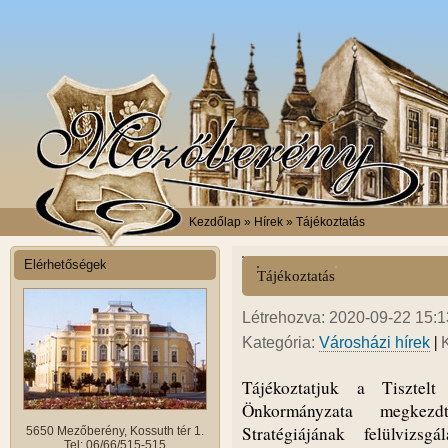
Kezdőlap
» Hírek » Tájékoztatás
Elérhetőségek
Tájékoztatás
Létrehozva: 2020-09-22 15:13
|
Kategória:
Városházi hírek
Tájékoztatjuk a Tisztel
Önkormányzata megkezdt
Stratégiájának felülvizs
5650 Mezőberény, Kossuth tér 1.
Tel: 06/66/515-515