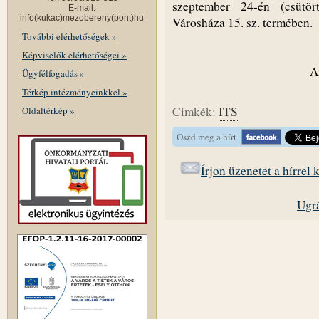
szeptember 24-én (csütör
E-mail:
info(kukac)mezobereny(pont)hu
Városháza 15. sz. termében.
További elérhetőségek »
Képviselők elérhetőségei »
A
Ügyfélfogadás »
Térkép intézményeinkkel »
Cimkék:
ITS
Oldaltérkép »
Oszd meg a hírt
Írjon üzenetet a hírrel
Ugrá