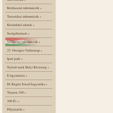
Közhasznú információk
»
Turisztikai információk
»
Közérdekű adatok
»
Szolgáltatások
»
Választási információk
»
25. Országos Vadásznap
»
Ipari park
»
Nyitott terek Helyi Közösség
»
E-ügyintézés
»
Dr. Kugler József hagyatéka
»
Trianon 100
»
300 Év
»
Pályázatok
»