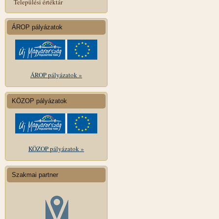
Települési értéktár
ÁROP pályázatok
ÁROP pályázatok »
KÖZOP pályázatok
KÖZOP pályázatok »
Szakmai partner