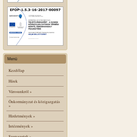
Menü
Kezdőlap
Hírek
Városunkról
»
Önkormányzat és közigazgatás
»
Hirdetmények
»
Intézmények
»
Szervezetek
»