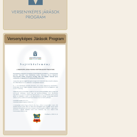
Versenyképes Járások Program