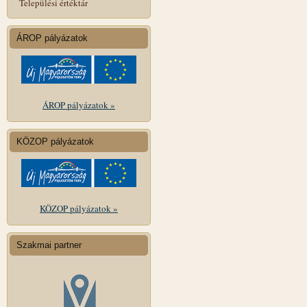
Települési értéktár
ÁROP pályázatok
ÁROP pályázatok »
KÖZOP pályázatok
KÖZOP pályázatok »
Szakmai partner