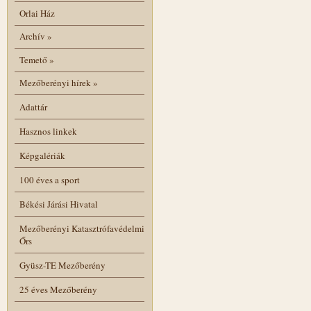
Orlai Ház
Archív
»
Temető
»
Mezőberényi hírek
»
Adattár
Hasznos linkek
Képgalériák
100 éves a sport
Békési Járási Hivatal
Mezőberényi Katasztrófavédelmi
Őrs
Gyüsz-TE Mezőberény
25 éves Mezőberény