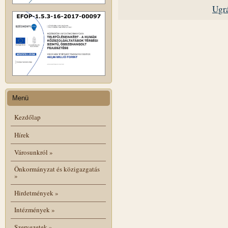
Ugrá
Menü
Kezdőlap
Hírek
Városunkról
»
Önkormányzat és közigazgatás
»
Hirdetmények
»
Intézmények
»
Szervezetek
»