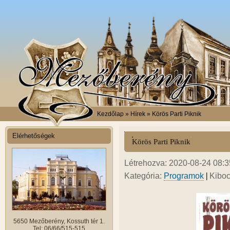
Kezdőlap
» Hírek » Körös Parti Piknik
Elérhetőségek
Körös Parti Piknik
Létrehozva: 2020-08-24 08:35
|
Kategória:
Programok
Kiboc
5650 Mezőberény, Kossuth tér 1.
Tel: 06/66/515-515