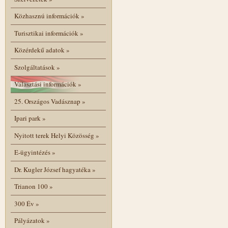
Közhasznú információk
»
Turisztikai információk
»
Közérdekű adatok
»
Szolgáltatások
»
Választási információk
»
25. Országos Vadásznap
»
Ipari park
»
Nyitott terek Helyi Közösség
»
E-ügyintézés
»
Dr. Kugler József hagyatéka
»
Trianon 100
»
300 Év
»
Pályázatok
»