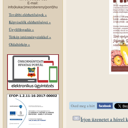
E-mail:
info(kukac)mezobereny(pont)hu
További elérhetőségek »
Képviselők elérhetőségei »
Ügyfélfogadás »
Térkép intézményeinkkel »
Oldaltérkép »
Oszd meg a hírt
Írjon üzenetet a hírrel