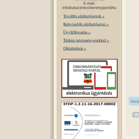
E-mail:
info(kukac)mezobereny(pont)hu
További elérhetőségek »
Képviselők elérhetőségei »
Ügyfélfogadás »
Térkép intézményeinkkel »
Oldaltérkép »
Oszd