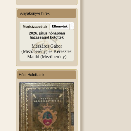
Anyakönyvi hírek
Elhunytak
Megházasodtak
2026. július hónapban
házasságot kötöttek
Mészáros Gábor
(Mezőberény) és Keresztesi
Matild (Mezőberény)
Hősi Halottaink