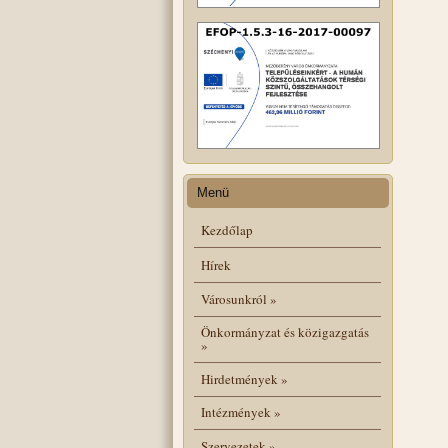
Menü
Kezdőlap
Hírek
Városunkról
»
Önkormányzat és közigazgatás
»
Hirdetmények
»
Intézmények
»
Szervezetek
»