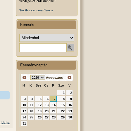
vendégeket, érdeklődőket!
Tovább a köszöntőhöz »
Keresés
Keresés helye
Keresendő szó
Eseménynaptár
Augusztus
H
K
Sze
Cs
P
Szo
V
1
2
3
4
5
6
7
8
9
10
11
12
13
14
15
16
17
18
19
20
21
22
23
24
25
26
27
28
29
30
oldalra
31