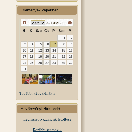
Események képekben
Augusztus
H
K
Sze
Cs
P
Szo
V
1
2
3
4
5
6
7
8
9
10
11
12
13
14
15
16
17
18
19
20
21
22
23
24
25
26
27
28
29
30
31
További képgalériák »
Mezőberényi Hírmondó
Legfrissebb számunk letöltése
Korábbi számok »