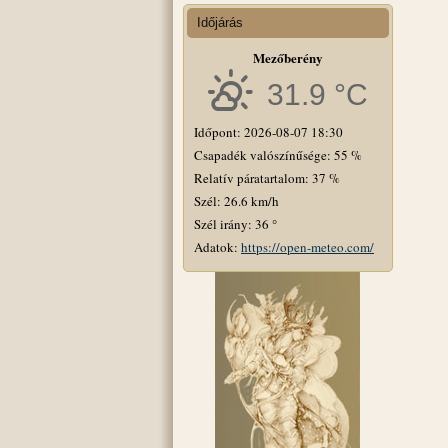
Időjárás
Mezőberény
31.9 °C
Időpont: 2026-08-07 18:30
Csapadék valószínűsége: 55 %
Relatív páratartalom: 37 %
Szél: 26.6 km/h
Szél irány: 36 °
Adatok:
https://open-meteo.com/