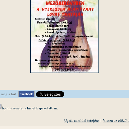
 meg a hírt
Írjon üzenetet a hírrel kapcsolatban.
Ugrás az oldal tetejére
|
Vissza az előző 