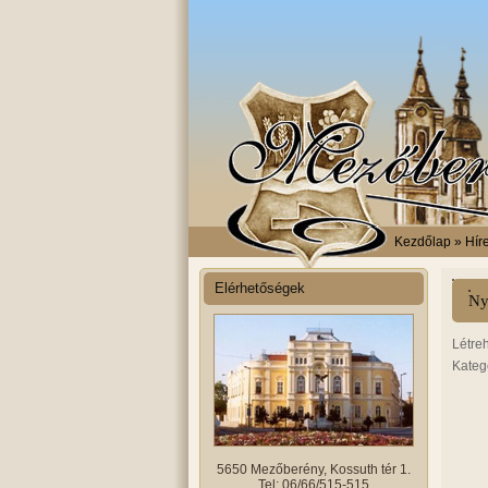
Kezdőlap
» Hír
Elérhetőségek
Ny
Létre
Kateg
5650 Mezőberény, Kossuth tér 1.
Tel: 06/66/515-515