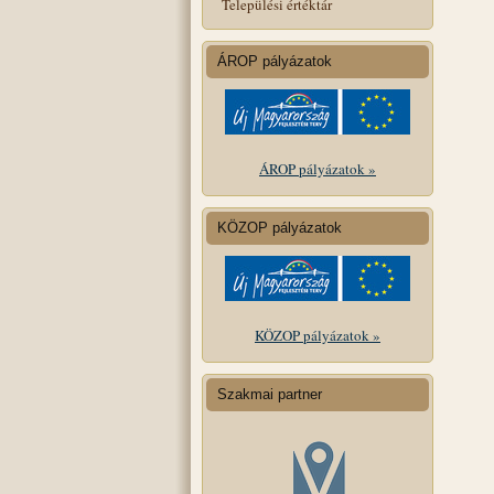
Települési értéktár
ÁROP pályázatok
ÁROP pályázatok »
KÖZOP pályázatok
KÖZOP pályázatok »
Szakmai partner