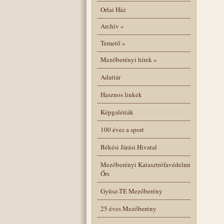
Orlai Ház
Archív
»
Temető
»
Mezőberényi hírek
»
Adattár
Hasznos linkek
Képgalériák
100 éves a sport
Békési Járási Hivatal
Mezőberényi Katasztrófavédelmi
Őrs
Gyüsz-TE Mezőberény
25 éves Mezőberény