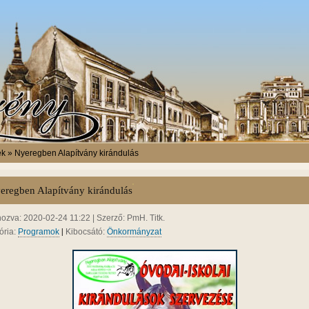
ek » Nyeregben Alapítvány kirándulás
eregben Alapítvány kirándulás
hozva: 2020-02-24 11:22 | Szerző: PmH. Titk.
|
ória:
Programok
Kibocsátó:
Önkormányzat