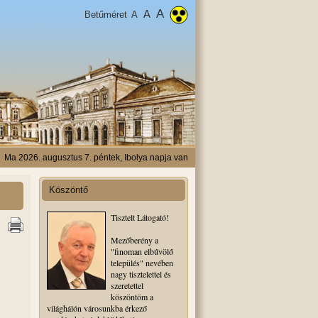
A
A
Betűméret
A
Ma 2026. augusztus 7. péntek, Ibolya napja van
Köszöntő
Tisztelt Látogató!
Mezőberény a
"finoman elbűvölő
település" nevében
nagy tisztelettel és
szeretettel
köszöntöm a
világhálón városunkba érkező