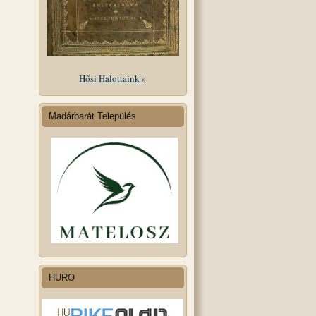
Hősi Halottaink »
Madárbarát Település
HURO