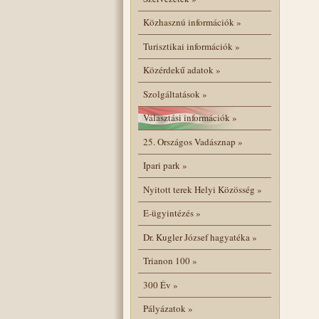
Közhasznú információk
»
Turisztikai információk
»
Közérdekű adatok
»
Szolgáltatások
»
Választási információk
»
25. Országos Vadásznap
»
Ipari park
»
Nyitott terek Helyi Közösség
»
E-ügyintézés
»
Dr. Kugler József hagyatéka
»
Trianon 100
»
300 Év
»
Pályázatok
»