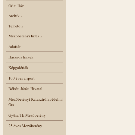
Orlai Ház
Archív
»
Temető
»
Mezőberényi hírek
»
Adattár
Hasznos linkek
Képgalériák
100 éves a sport
Békési Járási Hivatal
Mezőberényi Katasztrófavédelmi
Őrs
Gyüsz-TE Mezőberény
25 éves Mezőberény