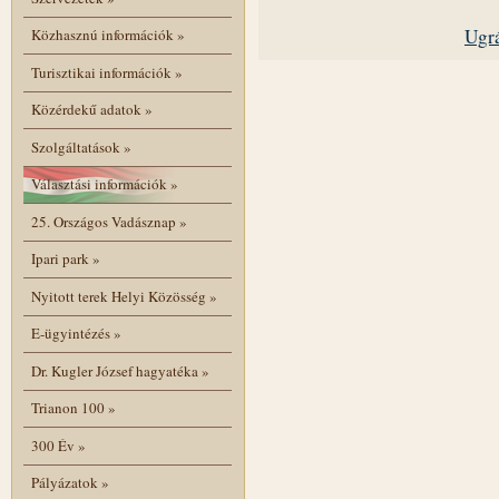
Ugrá
Közhasznú információk
»
Turisztikai információk
»
Közérdekű adatok
»
Szolgáltatások
»
Választási információk
»
25. Országos Vadásznap
»
Ipari park
»
Nyitott terek Helyi Közösség
»
E-ügyintézés
»
Dr. Kugler József hagyatéka
»
Trianon 100
»
300 Év
»
Pályázatok
»