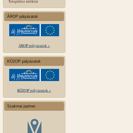
Települési értéktár
ÁROP pályázatok
ÁROP pályázatok »
KÖZOP pályázatok
KÖZOP pályázatok »
Szakmai partner