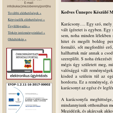
E-mail:
info(kukac)mezobereny(pont)hu
Kedves Ünnepre Készülő M
További elérhetőségek »
Képviselők elérhetőségei »
Karácsony…. Egy szó, mely j
Ügyfélfogadás »
vált ígéretet is egyben. Egy
Térkép intézményeinkkel »
sem, noha minden lélekben 
Oldaltérkép »
hitet és megélt boldog per
formáló, sőt megfordító erő,
hallhattuk már annak a csodá
szereplőit. S noha érkezését
mégis úgy született meg, mi
valósággá vált reménységek
kisded a szülein túl az eg
hordozta. Ez a reménység, és
karácsonyt az egész év legfé
A karácsonyfa meghittsége,
mindannyiunk otthonában megi
Megidézik, és akárcsak akkor