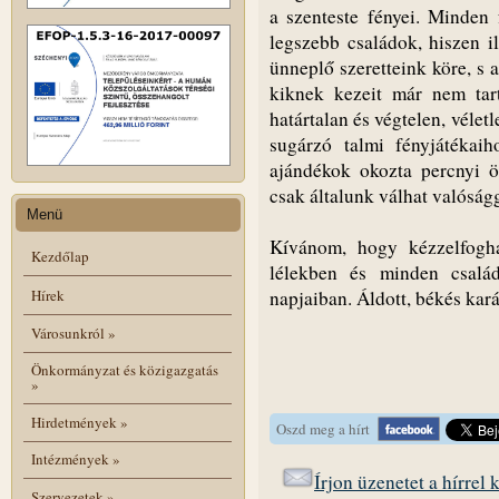
a szenteste fényei. Minden 
legszebb családok, hiszen i
ünneplő szeretteink köre, s 
kiknek kezeit már nem tar
határtalan és végtelen, vélet
sugárzó talmi fényjátékaih
ajándékok okozta percnyi 
csak általunk válhat valóság
Menü
Kívánom, hogy kézzelfogh
Kezdőlap
lélekben és minden csalá
Hírek
napjaiban. Áldott, békés ka
Városunkról
»
Önkormányzat és közigazgatás
»
Hirdetmények
»
Oszd meg a hírt
Intézmények
»
Írjon üzenetet a hírrel
Szervezetek
»