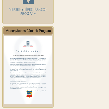
Versenyképes Járások Program