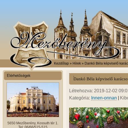
Kezdőlap
» Hírek » Dankó Béla képviselő karác
Elérhetőségek
Dankó Béla képviselő karácso
Létrehozva: 2019-12-02 09:01
|
Kategória:
Innen-onnan
Kib
5650 Mezőberény, Kossuth tér 1.
Tel: 06/66/515-515