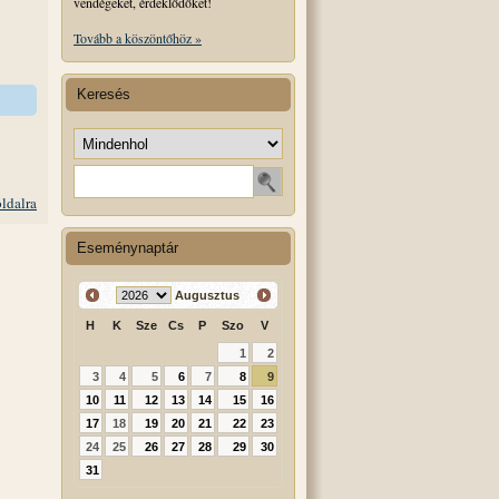
vendégeket, érdeklődőket!
Tovább a köszöntőhöz »
Keresés
Keresés helye
Keresendő szó
oldalra
Eseménynaptár
Augusztus
H
K
Sze
Cs
P
Szo
V
1
2
3
4
5
6
7
8
9
10
11
12
13
14
15
16
17
18
19
20
21
22
23
24
25
26
27
28
29
30
31