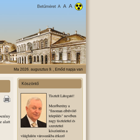
A
A
Betűméret
A
Ma 2026. augusztus 9. , Emőd napja van
Köszöntő
Tisztelt Látogató!
Mezőberény a
"finoman elbűvölő
berény
település" nevében
nagy tisztelettel és
 alatt
szeretettel
köszöntöm a
világhálón városunkba érkező