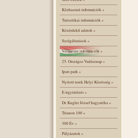
Közhasznú információk
»
Turisztikai információk
»
Közérdekű adatok
»
Szolgáltatások
»
Választási információk
»
25. Országos Vadásznap
»
Ipari park
»
Nyitott terek Helyi Közösség
»
E-ügyintézés
»
Dr. Kugler József hagyatéka
»
Trianon 100
»
300 Év
»
Pályázatok
»