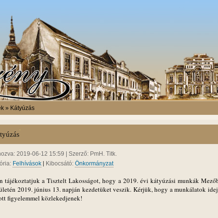
ek » Kátyúzás
tyúzás
hozva: 2019-06-12 15:59 | Szerző: PmH. Titk.
|
ória:
Felhívások
Kibocsátó:
Önkormányzat
n tájékoztatjuk a Tisztelt Lakosságot, hogy a 2019. évi kátyúzási munkák Mező
rületén 2019. június 13. napján kezdetüket veszik. Kérjük, hogy a munkálatok ideje
ott figyelemmel közlekedjenek!