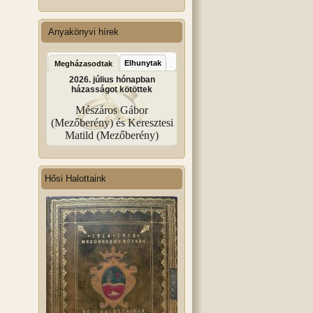
Anyakönyvi hírek
Elhunytak
Megházasodtak
2026. július hónapban
házasságot kötöttek
Mészáros Gábor
(Mezőberény) és Keresztesi
Matild (Mezőberény)
Hősi Halottaink