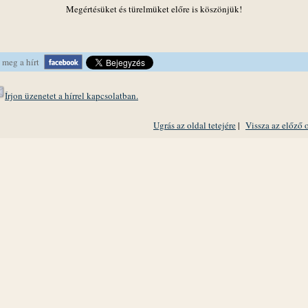
Megértésüket és türelmüket előre is köszönjük!
 meg a hírt
Írjon üzenetet a hírrel kapcsolatban.
Ugrás az oldal tetejére
|
Vissza az előző 