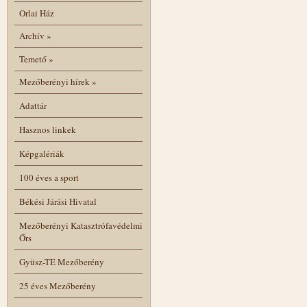
Orlai Ház
Archív
»
Temető
»
Mezőberényi hírek
»
Adattár
Hasznos linkek
Képgalériák
100 éves a sport
Békési Járási Hivatal
Mezőberényi Katasztrófavédelmi
Őrs
Gyüsz-TE Mezőberény
25 éves Mezőberény