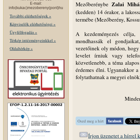
Zalai Mihá
Mezőberénybe
E-mail:
info(kukac)mezobereny(pont)hu
(kedden) 14 órakor, a lakos
További elérhetőségek »
termébe (Mezőberény, Kossuth
Képviselők elérhetőségei »
Ügyfélfogadás »
A kezdeményezés célja, 
Térkép intézményeinkkel »
mondhassák el gondjaikat,
vezetőinek oly módon, hogy 
Oldaltérkép »
levelet írniuk vagy telef
közvetlenebb, a téma alapos 
érdemes élni. Ugyanakkor a 
folytathatnak a megyei elnök
Minden
Oszd meg a hírt
Írjon üzenetet a hírrel