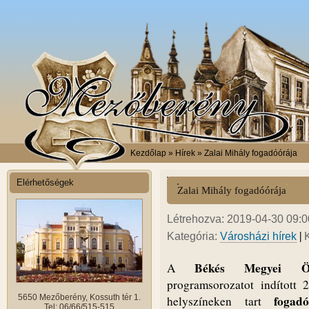
Kezdőlap
» Hírek » Zalai Mihály fogadóórája
Elérhetőségek
Zalai Mihály fogadóórája
Létrehozva: 2019-04-30 09:00
|
Kategória:
Városházi hírek
Békés Megyei Önk
A
programsorozatot indított
5650 Mezőberény, Kossuth tér 1.
fogad
helyszíneken tart
Tel: 06/66/515-515