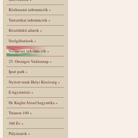
Közhasznú információk
»
Turisztikai információk
»
Közérdekű adatok
»
Szolgáltatások
»
Választási információk
»
25. Országos Vadásznap
»
Ipari park
»
Nyitott terek Helyi Közösség
»
E-ügyintézés
»
Dr. Kugler József hagyatéka
»
Trianon 100
»
300 Év
»
Pályázatok
»