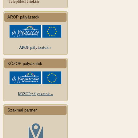
Települési értéktár
ÁROP pályázatok
ÁROP pályázatok »
KÖZOP pályázatok
KÖZOP pályázatok »
Szakmai partner