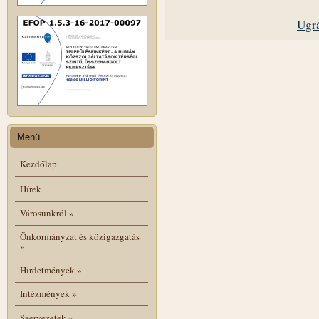
Ugrá
Menü
Kezdőlap
Hírek
Városunkról
»
Önkormányzat és közigazgatás
»
Hirdetmények
»
Intézmények
»
Szervezetek
»