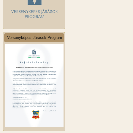
Versenyképes Járások Program