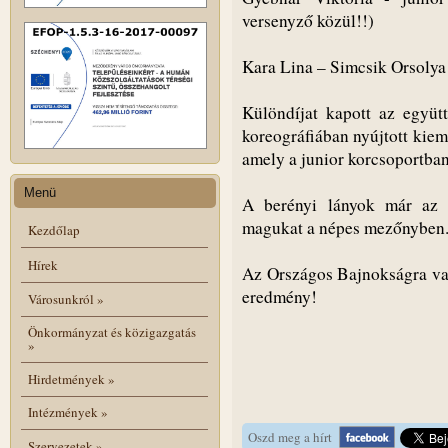
versenyző közül!!)
Kara Lina – Simcsik Orsolya
Különdíjat kapott az együtt
koreográfiában nyújtott kiem
amely a junior korcsoportba
Menü
A berényi lányok már az ú
magukat a népes mezőnyben
Kezdőlap
Hírek
Az Országos Bajnokságra való
eredmény!
Városunkról
»
Önkormányzat és közigazgatás
»
Hirdetmények
»
Intézmények
»
Oszd meg a hírt
Szervezetek
»