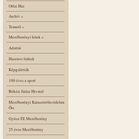
Orlai Ház
Archív
»
Temető
»
Mezőberényi hírek
»
Adattár
Hasznos linkek
Képgalériák
100 éves a sport
Békési Járási Hivatal
Mezőberényi Katasztrófavédelmi
Őrs
Gyüsz-TE Mezőberény
25 éves Mezőberény