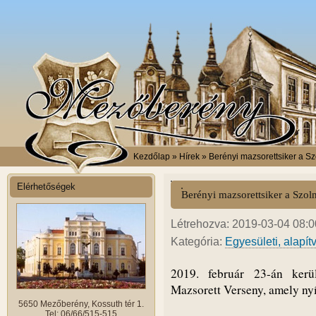
Kezdőlap
» Hírek » Berényi mazsorettsiker a 
Elérhetőségek
Berényi mazsorettsiker a Szo
Létrehozva: 2019-03-04 08:00
Kategória:
Egyesületi, alapít
2019. február 23-án ker
Mazsorett Verseny, amely nyí
5650 Mezőberény, Kossuth tér 1.
Tel: 06/66/515-515