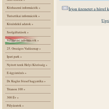
Közhasznú információk
»
Írjon üzenetet a hírrel
Turisztikai információk
»
Ugrá
Közérdekű adatok
»
Szolgáltatások
»
Választási információk
»
25. Országos Vadásznap
»
Ipari park
»
Nyitott terek Helyi Közösség
»
E-ügyintézés
»
Dr. Kugler József hagyatéka
»
Trianon 100
»
300 Év
»
Pályázatok
»