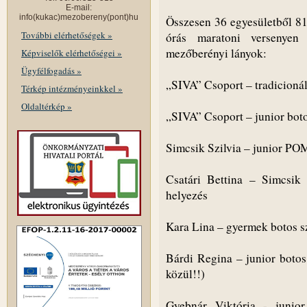
E-mail:
info(kukac)mezobereny(pont)hu
Összesen 36 egyesületből 81
További elérhetőségek »
órás maratoni versenyen
mezőberényi lányok:
Képviselők elérhetőségei »
Ügyfélfogadás »
„SIVA” Csoport – tradicionál
Térkép intézményeinkkel »
Oldaltérkép »
„SIVA” Csoport – junior boto
Simcsik Szilvia – junior POM
Csatári Bettina – Simcsik
helyezés
Kara Lina – gyermek botos sz
Bárdi Regina – junior botos
közül!!)
Gyebnár Viktória - junior