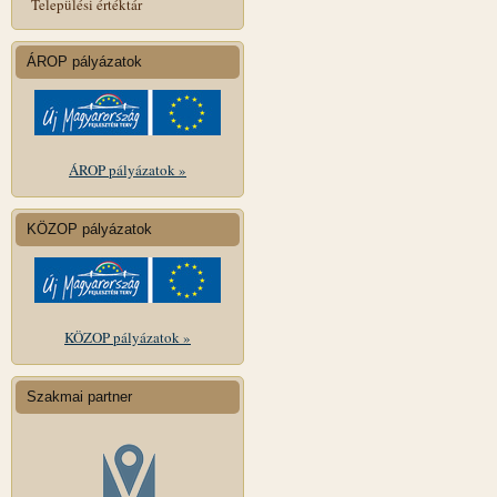
Települési értéktár
ÁROP pályázatok
ÁROP pályázatok »
KÖZOP pályázatok
KÖZOP pályázatok »
Szakmai partner