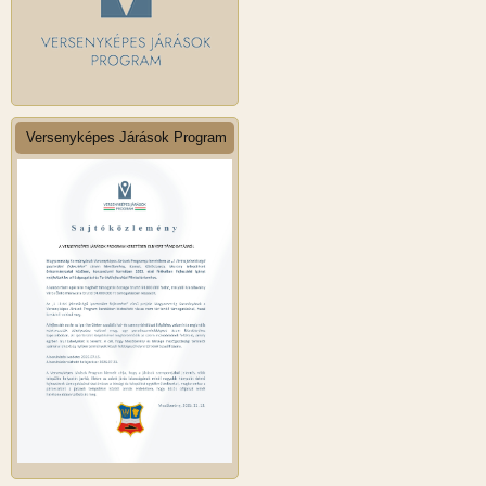
Versenyképes Járások Program