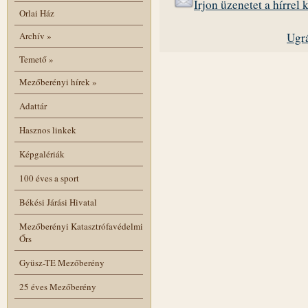
Írjon üzenetet a hírrel
Orlai Ház
Ugrá
Archív
»
Temető
»
Mezőberényi hírek
»
Adattár
Hasznos linkek
Képgalériák
100 éves a sport
Békési Járási Hivatal
Mezőberényi Katasztrófavédelmi
Őrs
Gyüsz-TE Mezőberény
25 éves Mezőberény