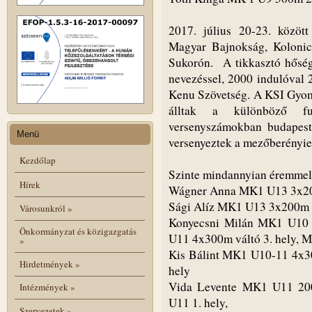
2017. július 20-23. közöt
Magyar Bajnokság, Kolonic
Sukorón. A tikkasztó hőség 
nevezéssel, 2000 indulóval 
Kenu Szövetség. A KSI Gyoma
álltak a különböző fu
versenyszámokban budapesti
Menü
versenyeztek a mezőberényie
Kezdőlap
Szinte mindannyian éremmel 
Hírek
Wágner Anna MK1 U13 3x200
Sági Alíz MK1 U13 3x200m vá
Városunkról
»
Konyecsni Milán MK1 U10 
Önkormányzat és közigazgatás
U11 4x300m váltó 3. hely, M
»
Kis Bálint MK1 U10-11 4x3
Hirdetmények
»
hely
Vida Levente MK1 U11 200
Intézmények
»
U11 1. hely,
Szervezetek
»