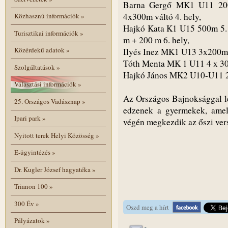
Barna Gergő MK1 U11 200
4x300m váltó 4. hely,
Közhasznú információk
»
Hajkó Kata K1 U15 500m 5. 
Turisztikai információk
»
m + 200 m 6. hely,
Közérdekű adatok
»
Ilyés Inez MK1 U13 3x200m v
Tóth Menta MK 1 U11 4 x 300
Szolgáltatások
»
Hajkó János MK2 U10-U11 2
Választási információk
»
Az Országos Bajnoksággal le
25. Országos Vadásznap
»
edzenek a gyermekek, amely
Ipari park
»
végén megkezdik az őszi vers
Nyitott terek Helyi Közösség
»
E-ügyintézés
»
Dr. Kugler József hagyatéka
»
Trianon 100
»
300 Év
»
Oszd meg a hírt
Pályázatok
»