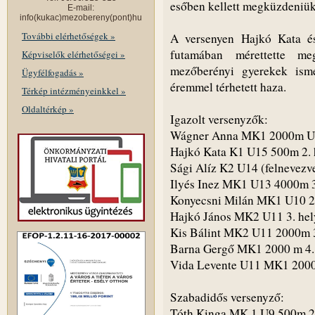
esőben kellett megküzdeniü
E-mail:
info(kukac)mezobereny(pont)hu
További elérhetőségek »
A versenyen Hajkó Kata és
futamában mérettette m
Képviselők elérhetőségei »
mezőberényi gyerekek ismé
Ügyfélfogadás »
éremmel térhetett haza.
Térkép intézményeinkkel »
Oldaltérkép »
Igazolt versenyzők:
Wágner Anna MK1 2000m U12
Hajkó Kata K1 U15 500m 2. he
Sági Alíz K2 U14 (felnevezv
Ilyés Inez MK1 U13 4000m 3
Konyecsni Milán MK1 U10 20
Hajkó János MK2 U11 3. hel
Kis Bálint MK2 U11 2000m 3
Barna Gergő MK1 2000 m 4. 
Vida Levente U11 MK1 2000 
Szabadidős versenyző:
Tóth Kinga MK 1 U9 500m 2.