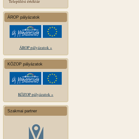
Települési értéktár
ÁROP pályázatok
ÁROP pályázatok »
KÖZOP pályázatok
KÖZOP pályázatok »
Szakmai partner