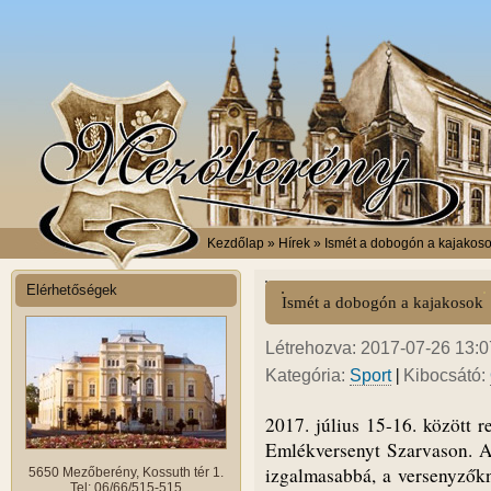
Kezdőlap
» Hírek » Ismét a dobogón a kajakos
Elérhetőségek
Ismét a dobogón a kajakosok
Létrehozva: 2017-07-26 13:07
|
Kategória:
Sport
Kibocsátó:
2017. július 15-16. között
Emlékversenyt Szarvason. A 
izgalmasabbá, a versenyzők
5650 Mezőberény, Kossuth tér 1.
Tel: 06/66/515-515