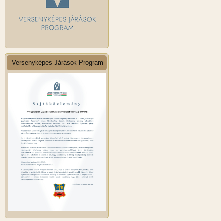
Versenyképes Járások Program