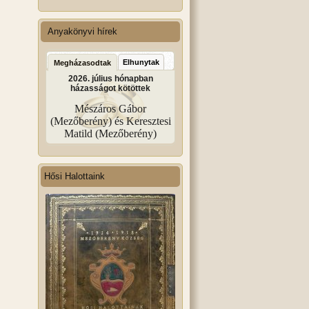
Anyakönyvi hírek
Elhunytak
Megházasodtak
2026. július hónapban
házasságot kötöttek
Mészáros Gábor
(Mezőberény) és Keresztesi
Matild (Mezőberény)
Hősi Halottaink