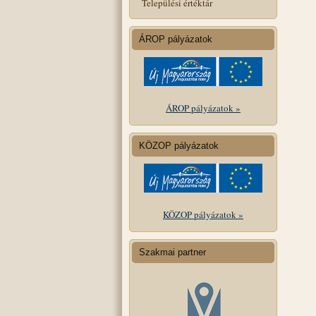
Települési értéktár
ÁROP pályázatok
ÁROP pályázatok »
KÖZOP pályázatok
KÖZOP pályázatok »
Szakmai partner