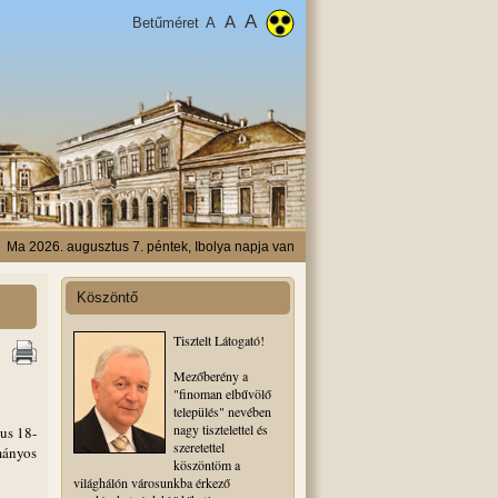
A
A
Betűméret
A
Ma 2026. augusztus 7. péntek, Ibolya napja van
Köszöntő
Tisztelt Látogató!
Mezőberény a
"finoman elbűvölő
település" nevében
nagy tisztelettel és
us 18-
szeretettel
mányos
köszöntöm a
világhálón városunkba érkező