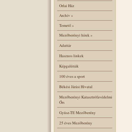
Orlai Ház
Archív
»
Temető
»
Mezőberényi hírek
»
Adattár
Hasznos linkek
Képgalériák
100 éves a sport
Békési Járási Hivatal
Mezőberényi Katasztrófavédelmi
Őrs
Gyüsz-TE Mezőberény
25 éves Mezőberény