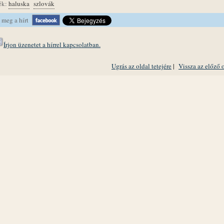
ék:
haluska
szlovák
 meg a hírt
Írjon üzenetet a hírrel kapcsolatban.
Ugrás az oldal tetejére
|
Vissza az előző 