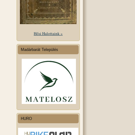
Hősi Halottaink »
Madárbarát Település
HURO