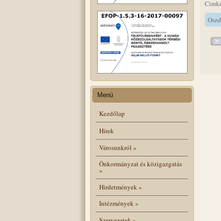
Cimk
Oszd
Menü
Kezdőlap
Hírek
Városunkról
»
Önkormányzat és közigazgatás
»
Hirdetmények
»
Intézmények
»
Szervezetek
»