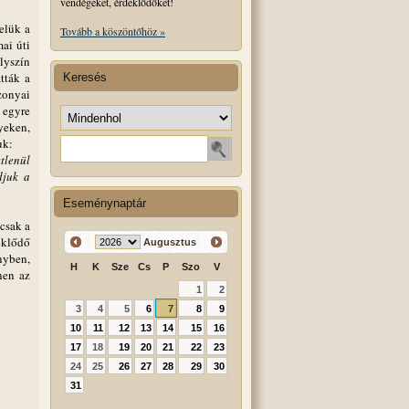
vendégeket, érdeklődőket!
elük a
Tovább a köszöntőhöz »
mai úti
lyszín
tták a
Keresés
zonyai
 egyre
Keresés helye
yeken,
Keresendő szó
uk:
tlenül
djuk a
Eseménynaptár
csak a
eklődő
Augusztus
nyben,
H
K
Sze
Cs
P
Szo
V
nen az
1
2
3
4
5
6
7
8
9
10
11
12
13
14
15
16
17
18
19
20
21
22
23
24
25
26
27
28
29
30
31