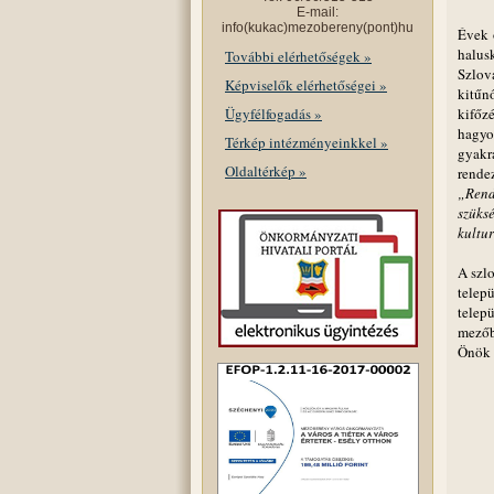
E-mail:
info(kukac)mezobereny(pont)hu
Évek 
halusk
További elérhetőségek »
Szlov
Képviselők elérhetőségei »
kitűn
Ügyfélfogadás »
kifőz
hagyo
Térkép intézményeinkkel »
gyakr
Oldaltérkép »
rendez
„Rend
szüks
kultur
A szl
telep
telep
mezőb
Önök 