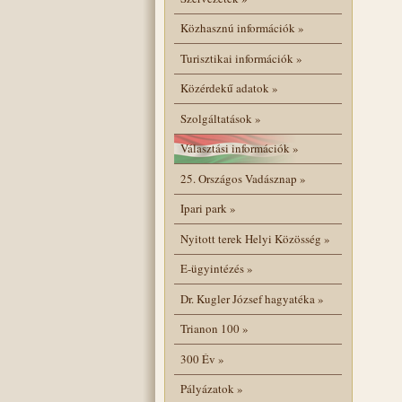
Közhasznú információk
»
Turisztikai információk
»
Közérdekű adatok
»
Szolgáltatások
»
Választási információk
»
25. Országos Vadásznap
»
Ipari park
»
Nyitott terek Helyi Közösség
»
E-ügyintézés
»
Dr. Kugler József hagyatéka
»
Trianon 100
»
300 Év
»
Pályázatok
»