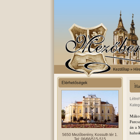
Kezdőlap
» Hír
Elérhetőségek
Ha
Létre
Kateg
Mákos,
Furcs
án a 
halus
5650 Mezőberény, Kossuth tér 1.
Tel: 06/66/515-515