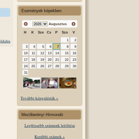
Események képekben
Augusztus
H
K
Sze
Cs
P
Szo
V
1
2
oldalra
3
4
5
6
7
8
9
10
11
12
13
14
15
16
17
18
19
20
21
22
23
24
25
26
27
28
29
30
31
További képgalériák »
Mezőberényi Hírmondó
Legfrissebb számunk letöltése
Korábbi számok »