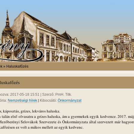
ek » Haluskafőzés
luskafőzés
hozva: 2017-05-18 15:51 | Szerző: PmH. Titk.
|
ória:
Nemzetiségi hírek
Kibocsátó:
Önkormányzat
 káposztás, grízes, lekváros haluska.
a talán első olvasatra a grízes haluska, ám a gyermekek egyik kedvence. 2017. máj
Mezőberényi Szlovákok Szervezete és Önkormányzata által szervezett már hagyo
kafőzésen ez volt a mákos mellett az egyik kedvenc.