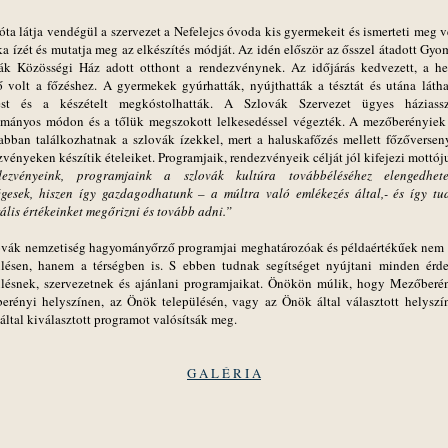
óta látja vendégül a szervezet a Nefelejcs óvoda kis gyermekeit és ismerteti meg v
a ízét és mutatja meg az elkészítés módját. Az idén először az ősszel átadott Gyo
ák Közösségi Ház adott otthont a rendezvénynek. Az időjárás kedvezett, a he
ő volt a főzéshez. A gyermekek gyúrhatták, nyújthatták a tésztát és utána látha
ést és a készételt megkóstolhatták. A Szlovák Szervezet ügyes háziass
mányos módon és a tőlük megszokott lelkesedéssel végezték. A mezőberényiek
abban találkozhatnak a szlovák ízekkel, mert a haluskafőzés mellett főzőversen
vényeken készítik ételeiket. Programjaik, rendezvényeik célját jól kifejezi mottój
ezvényeink, programjaink a szlovák kultúra továbbéléséhez elengedhete
égesek, hiszen így gazdagodhatunk – a múltra való emlékezés által,- és így tu
ális értékeinket megőrizni és tovább adni.”
ovák nemzetiség hagyományőrző programjai meghatározóak és példaértékűek nem 
ülésen, hanem a térségben is. S ebben tudnak segítséget nyújtani minden érd
ülésnek, szervezetnek és ajánlani programjaikat. Önökön múlik, hogy Mezőberé
erényi helyszínen, az Önök településén, vagy az Önök által választott helyszí
által kiválasztott programot valósítsák meg.
G A L É R I A