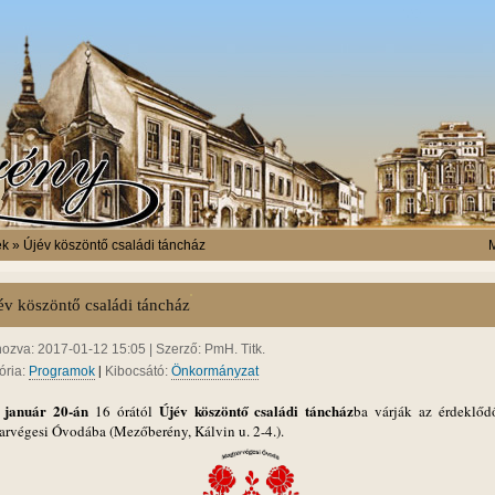
k » Újév köszöntő családi táncház
M
év köszöntő családi táncház
hozva: 2017-01-12 15:05 | Szerző: PmH. Titk.
|
ória:
Programok
Kibocsátó:
Önkormányzat
 január 20-án
Újév köszöntő családi táncház
16 órától
ba várják az érdeklőd
rvégesi Óvodába (Mezőberény, Kálvin u. 2-4.).