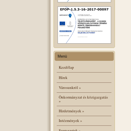
Menü
Kezdőlap
Hírek
Városunkról
»
Önkormányzat és közigazgatás
»
Hirdetmények
»
Intézmények
»
Szervezetek
»