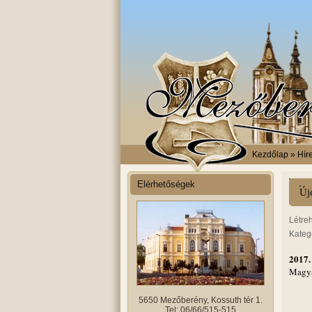
Kezdőlap
» Híre
Elérhetőségek
Új
Létre
Kateg
2017.
Magya
5650 Mezőberény, Kossuth tér 1.
Tel: 06/66/515-515