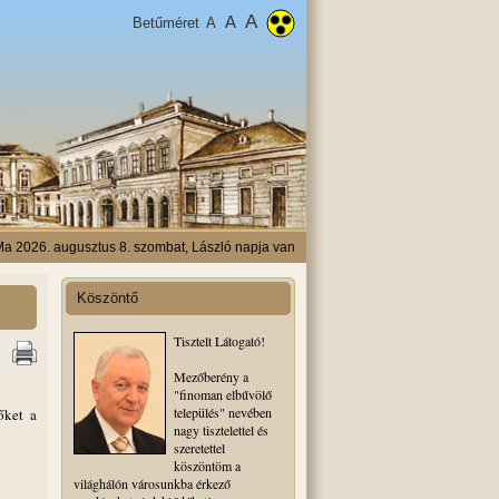
A
A
Betűméret
A
a 2026. augusztus 8. szombat, László napja van
Köszöntő
Tisztelt Látogató!
Mezőberény a
"finoman elbűvölő
település" nevében
őket a
nagy tisztelettel és
szeretettel
köszöntöm a
világhálón városunkba érkező