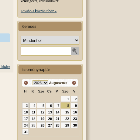
vendégeket, érdeklődőket!
Tovább a köszöntőhöz »
Keresés
Keresés helye
Keresendő szó
oldalra
Eseménynaptár
Augusztus
H
K
Sze
Cs
P
Szo
V
1
2
3
4
5
6
7
8
9
10
11
12
13
14
15
16
17
18
19
20
21
22
23
24
25
26
27
28
29
30
31