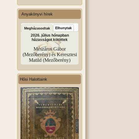
Anyakönyvi hírek
Elhunytak
Megházasodtak
2026. július hónapban
házasságot kötöttek
Mészáros Gábor
(Mezőberény) és Keresztesi
Matild (Mezőberény)
Hősi Halottaink