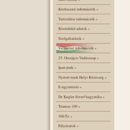
Közhasznú információk
»
Turisztikai információk
»
Közérdekű adatok
»
Szolgáltatások
»
Választási információk
»
25. Országos Vadásznap
»
Ipari park
»
Nyitott terek Helyi Közösség
»
E-ügyintézés
»
Dr. Kugler József hagyatéka
»
Trianon 100
»
300 Év
»
Pályázatok
»