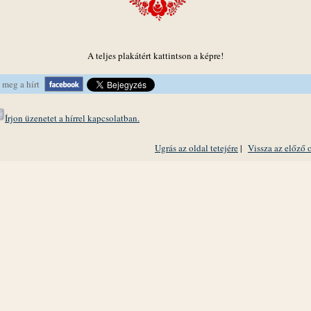
A teljes plakátért kattintson a képre!
 meg a hírt
Írjon üzenetet a hírrel kapcsolatban.
Ugrás az oldal tetejére
|
Vissza az előző 