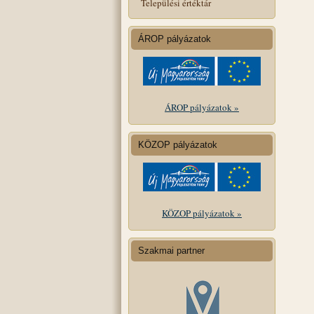
Települési értéktár
ÁROP pályázatok
ÁROP pályázatok »
KÖZOP pályázatok
KÖZOP pályázatok »
Szakmai partner