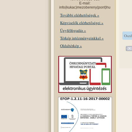
E-mail:
info(kukac)mezobereny(pont)hu
További elérhetőségek »
Képviselők elérhetőségei »
Ügyfélfogadás »
Oszd
Térkép intézményeinkkel »
Oldaltérkép »