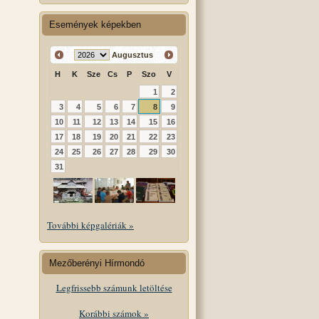
Események képekben
Augusztus
H
K
Sze
Cs
P
Szo
V
1
2
3
4
5
6
7
8
9
10
11
12
13
14
15
16
17
18
19
20
21
22
23
24
25
26
27
28
29
30
31
További képgalériák »
Mezőberényi Hírmondó
Legfrissebb számunk letöltése
Korábbi számok »