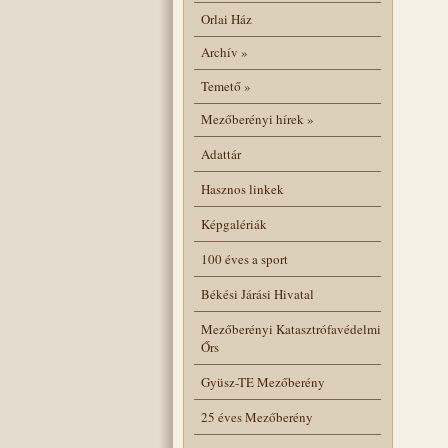
Orlai Ház
Archív
»
Temető
»
Mezőberényi hírek
»
Adattár
Hasznos linkek
Képgalériák
100 éves a sport
Békési Járási Hivatal
Mezőberényi Katasztrófavédelmi
Őrs
Gyüsz-TE Mezőberény
25 éves Mezőberény