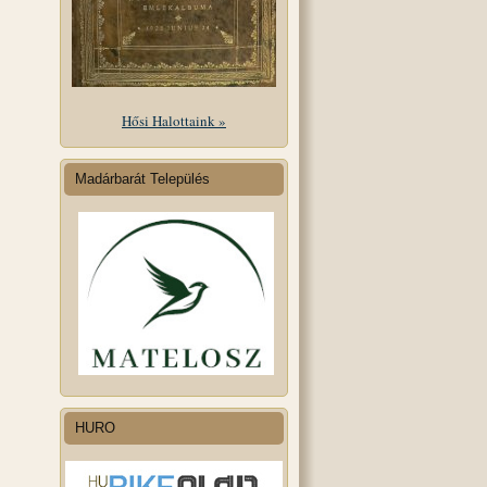
Hősi Halottaink »
Madárbarát Település
HURO