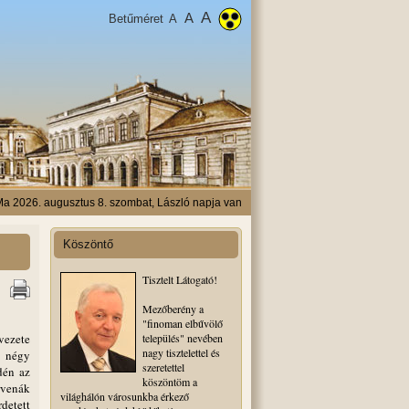
A
A
Betűméret
A
a 2026. augusztus 8. szombat, László napja van
Köszöntő
Tisztelt Látogató!
Mezőberény a
"finoman elbűvölő
vezete
település" nevében
nagy tisztelettel és
A négy
szeretettel
dén az
köszöntöm a
rvenák
világhálón városunkba érkező
detett