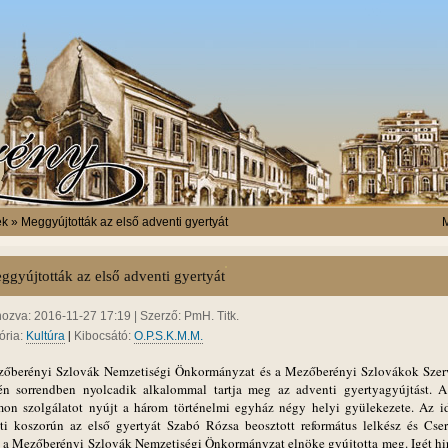
k » Meggyújtották az első adventi gyertyát
M
ggyújtották az első adventi gyertyát
hozva: 2016-11-27 17:19 | Szerző: PmH. Titk.
|
ória:
Kultúra
Kibocsátó:
O.P.S.K.M.M.
őberényi Szlovák Nemzetiségi Önkormányzat és a Mezőberényi Szlovákok Szer
én sorrendben nyolcadik alkalommal tartja meg az adventi gyertyagyújtást. 
mon szolgálatot nyújt a három történelmi egyház négy helyi gyülekezete. Az i
ti koszorún az első gyertyát Szabó Rózsa beosztott református lelkész és Cse
, a Mezőberényi Szlovák Nemzetiségi Önkormányzat elnöke gyújtotta meg. Igét hir