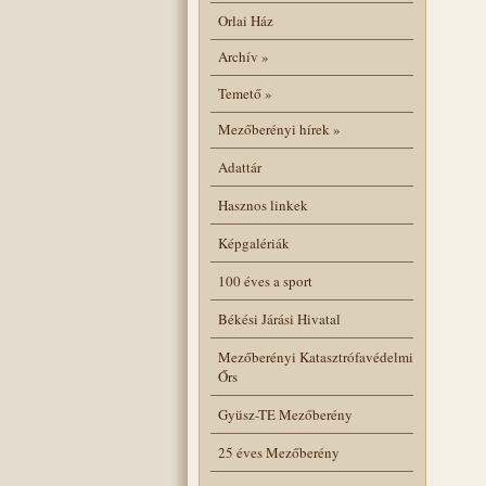
Orlai Ház
Archív
»
Temető
»
Mezőberényi hírek
»
Adattár
Hasznos linkek
Képgalériák
100 éves a sport
Békési Járási Hivatal
Mezőberényi Katasztrófavédelmi
Őrs
Gyüsz-TE Mezőberény
25 éves Mezőberény