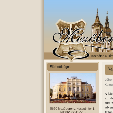
Kezdőlap
» Híre
Elérhetőségek
Me
Létre
Kateg
A Mez
az id
alkal
adven
5650 Mezőberény, Kossuth tér 1.
János
Tel: 06/66/515-515