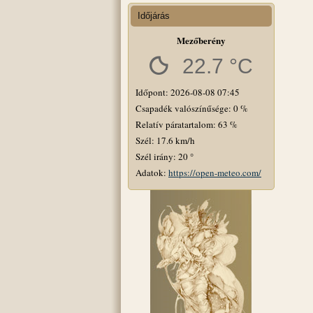
Időjárás
Mezőberény
22.7 °C
Időpont: 2026-08-08 07:45
Csapadék valószínűsége: 0 %
Relatív páratartalom: 63 %
Szél: 17.6 km/h
Szél irány: 20 °
Adatok:
https://open-meteo.com/