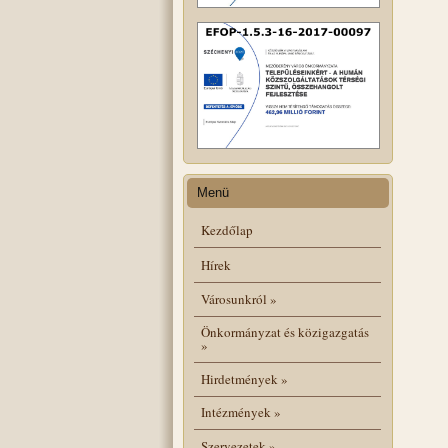
Menü
Kezdőlap
Hírek
Városunkról
»
Önkormányzat és közigazgatás
»
Hirdetmények
»
Intézmények
»
Szervezetek
»