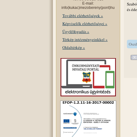
E-mail:
Szabó
info(kukac)mezobereny(pont)hu
és éd
További elérhetőségek »
Képviselők elérhetőségei »
Ügyfélfogadás »
Térkép intézményeinkkel »
Oszd
Oldaltérkép »