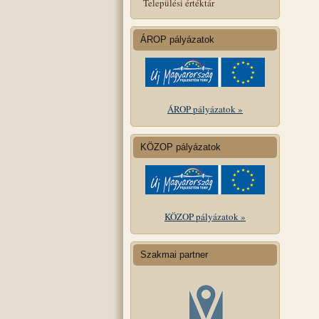
Települési értéktár
ÁROP pályázatok
ÁROP pályázatok »
KÖZOP pályázatok
KÖZOP pályázatok »
Szakmai partner