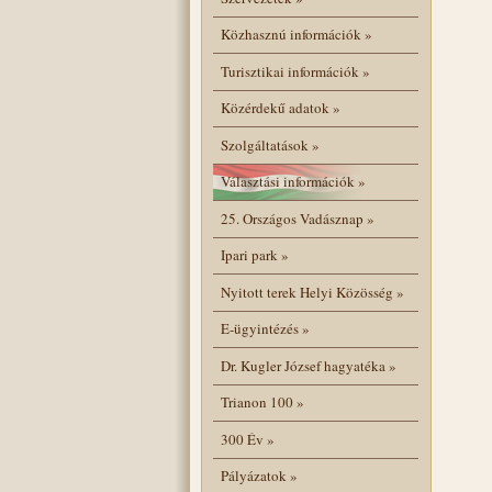
Közhasznú információk
»
Turisztikai információk
»
Közérdekű adatok
»
Szolgáltatások
»
Választási információk
»
25. Országos Vadásznap
»
Ipari park
»
Nyitott terek Helyi Közösség
»
E-ügyintézés
»
Dr. Kugler József hagyatéka
»
Trianon 100
»
300 Év
»
Pályázatok
»