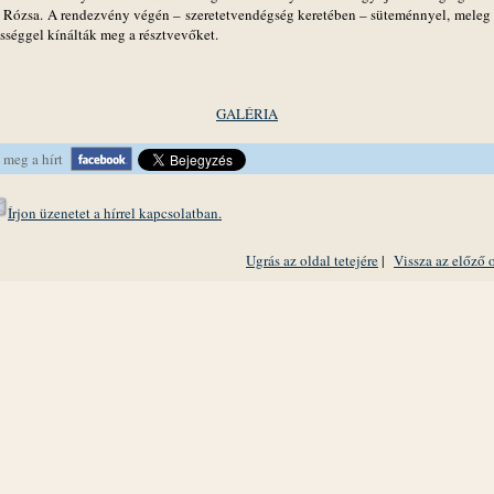
 Rózsa. A rendezvény végén – szeretetvendégség keretében – süteménnyel, meleg 
ességgel kínálták meg a résztvevőket.
GALÉRIA
 meg a hírt
Írjon üzenetet a hírrel kapcsolatban.
Ugrás az oldal tetejére
|
Vissza az előző 