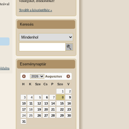
vendégeket, érdeklődőket!
teával
Tovább a köszöntőhöz »
Keresés
Keresés helye
Keresendő szó
Eseménynaptár
oldalra
Augusztus
H
K
Sze
Cs
P
Szo
V
1
2
3
4
5
6
7
8
9
10
11
12
13
14
15
16
17
18
19
20
21
22
23
24
25
26
27
28
29
30
31