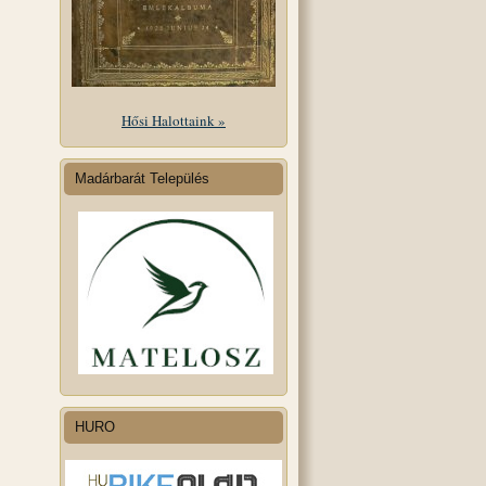
Hősi Halottaink »
Madárbarát Település
HURO