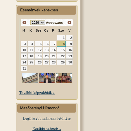
Események képekben
Augusztus
H
K
Sze
Cs
P
Szo
V
1
2
3
4
5
6
7
8
9
10
11
12
13
14
15
16
17
18
19
20
21
22
23
24
25
26
27
28
29
30
31
További képgalériák »
Mezőberényi Hírmondó
Legfrissebb számunk letöltése
Korábbi számok »