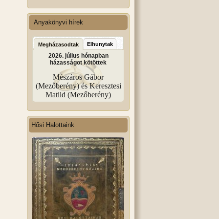
Anyakönyvi hírek
Elhunytak
Megházasodtak
2026. július hónapban
házasságot kötöttek
Mészáros Gábor
(Mezőberény) és Keresztesi
Matild (Mezőberény)
Hősi Halottaink