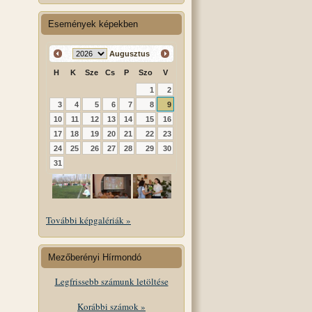
Események képekben
Augusztus
H
K
Sze
Cs
P
Szo
V
1
2
3
4
5
6
7
8
9
10
11
12
13
14
15
16
17
18
19
20
21
22
23
24
25
26
27
28
29
30
31
További képgalériák »
Mezőberényi Hírmondó
Legfrissebb számunk letöltése
Korábbi számok »