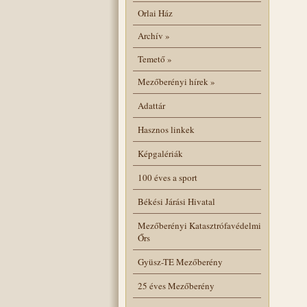
Orlai Ház
Archív
»
Temető
»
Mezőberényi hírek
»
Adattár
Hasznos linkek
Képgalériák
100 éves a sport
Békési Járási Hivatal
Mezőberényi Katasztrófavédelmi
Őrs
Gyüsz-TE Mezőberény
25 éves Mezőberény