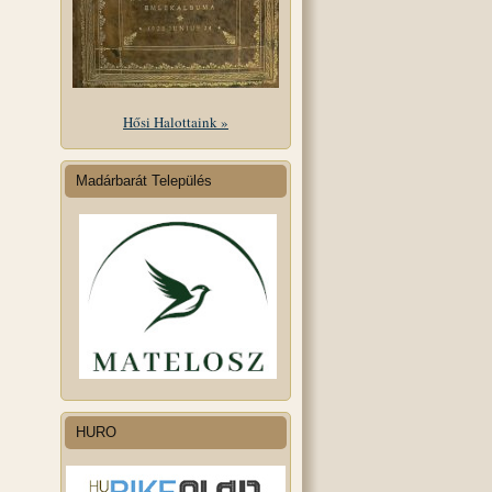
Hősi Halottaink »
Madárbarát Település
HURO