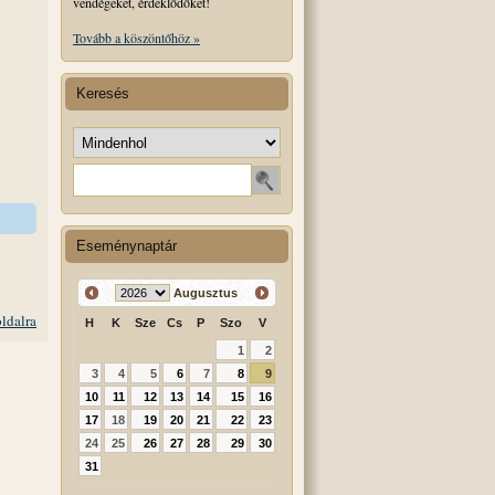
vendégeket, érdeklődőket!
Tovább a köszöntőhöz »
Keresés
Keresés helye
Keresendő szó
Eseménynaptár
Augusztus
oldalra
H
K
Sze
Cs
P
Szo
V
1
2
3
4
5
6
7
8
9
10
11
12
13
14
15
16
17
18
19
20
21
22
23
24
25
26
27
28
29
30
31