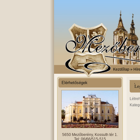
Kezdőlap
» Hír
Elérhetőségek
Le
Létre
Kateg
5650 Mezőberény, Kossuth tér 1.
Tel: 06/66/515-515