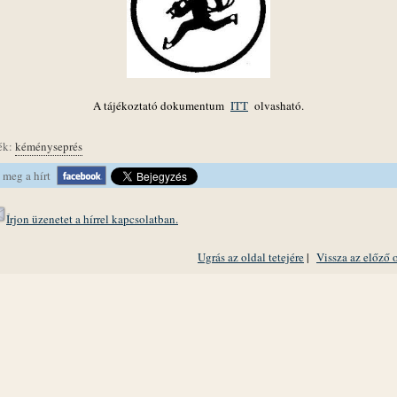
A tájékoztató dokumentum
ITT
olvasható.
ék:
kéményseprés
 meg a hírt
Írjon üzenetet a hírrel kapcsolatban.
Ugrás az oldal tetejére
|
Vissza az előző 