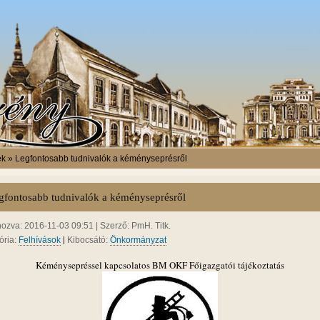
ek » Legfontosabb tudnivalók a kéményseprésről
gfontosabb tudnivalók a kéményseprésről
hozva: 2016-11-03 09:51 | Szerző: PmH. Titk.
|
ória:
Felhívások
Kibocsátó:
Önkormányzat
Kéménysepréssel kapcsolatos BM OKF Főigazgatói tájékoztatás