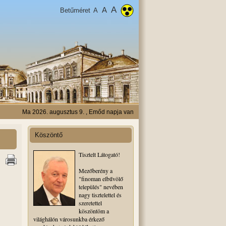
A
A
Betűméret
A
Ma 2026. augusztus 9. , Emőd napja van
Köszöntő
Tisztelt Látogató!
Mezőberény a
"finoman elbűvölő
település" nevében
nagy tisztelettel és
szeretettel
köszöntöm a
világhálón városunkba érkező