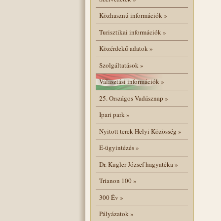
Közhasznú információk
»
Turisztikai információk
»
Közérdekű adatok
»
Szolgáltatások
»
Választási információk
»
25. Országos Vadásznap
»
Ipari park
»
Nyitott terek Helyi Közösség
»
E-ügyintézés
»
Dr. Kugler József hagyatéka
»
Trianon 100
»
300 Év
»
Pályázatok
»