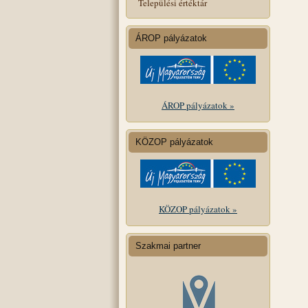
Települési értéktár
ÁROP pályázatok
ÁROP pályázatok »
KÖZOP pályázatok
KÖZOP pályázatok »
Szakmai partner