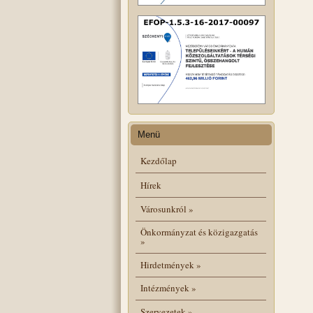
Menü
Kezdőlap
Hírek
Városunkról
»
Önkormányzat és közigazgatás
»
Hirdetmények
»
Intézmények
»
Szervezetek
»