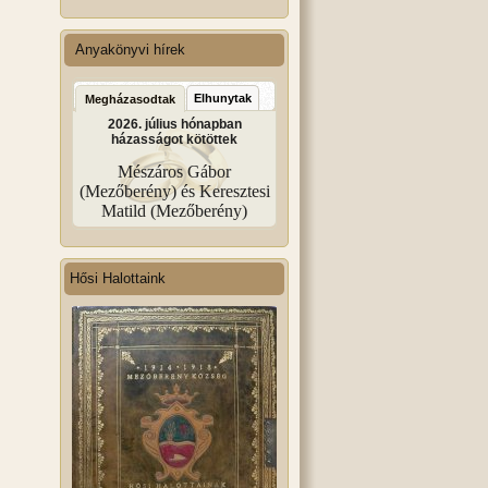
Anyakönyvi hírek
Elhunytak
Megházasodtak
2026. július hónapban
házasságot kötöttek
Mészáros Gábor
(Mezőberény) és Keresztesi
Matild (Mezőberény)
Hősi Halottaink