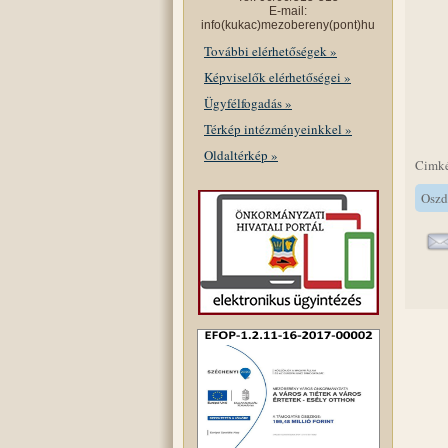
E-mail:
info(kukac)mezobereny(pont)hu
További elérhetőségek »
Képviselők elérhetőségei »
Ügyfélfogadás »
Térkép intézményeinkkel »
Oldaltérkép »
Cimk
Oszd