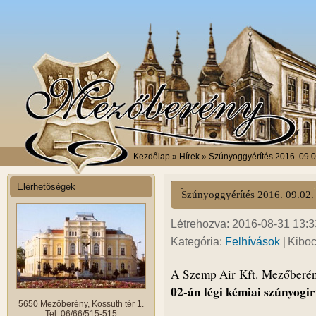
Kezdőlap
» Hírek » Szúnyoggyérítés 2016. 09.0
Elérhetőségek
Szúnyoggyérítés 2016. 09.02.
Létrehozva: 2016-08-31 13:33
|
Kategória:
Felhívások
Kiboc
A Szemp Air Kft. Mezőberény
02-án légi kémiai szúnyogir
5650 Mezőberény, Kossuth tér 1.
Tel: 06/66/515-515