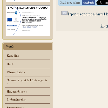
Oszd meg a hírt
Írjon üzenetet a hírrel
Ugrá
Menü
Kezdőlap
Hírek
Városunkról
»
Önkormányzat és közigazgatás
»
Hirdetmények
»
Intézmények
»
Szervezetek
»