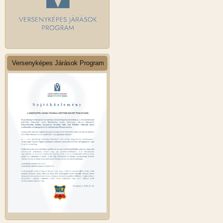
Versenyképes Járások Program