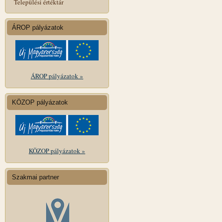
Települési értéktár
ÁROP pályázatok
ÁROP pályázatok »
KÖZOP pályázatok
KÖZOP pályázatok »
Szakmai partner