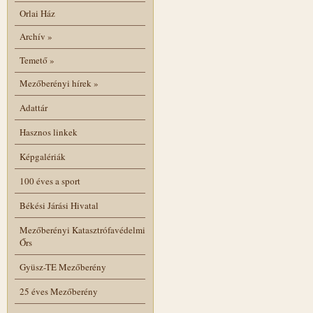
Orlai Ház
Archív
»
Temető
»
Mezőberényi hírek
»
Adattár
Hasznos linkek
Képgalériák
100 éves a sport
Békési Járási Hivatal
Mezőberényi Katasztrófavédelmi
Őrs
Gyüsz-TE Mezőberény
25 éves Mezőberény