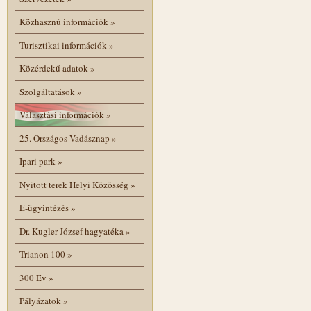
Közhasznú információk
»
Turisztikai információk
»
Közérdekű adatok
»
Szolgáltatások
»
Választási információk
»
25. Országos Vadásznap
»
Ipari park
»
Nyitott terek Helyi Közösség
»
E-ügyintézés
»
Dr. Kugler József hagyatéka
»
Trianon 100
»
300 Év
»
Pályázatok
»