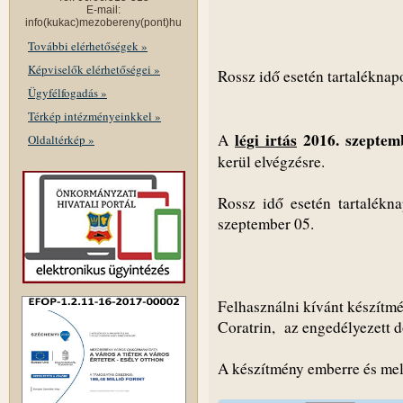
E-mail:
info(kukac)mezobereny(pont)hu
További elérhetőségek »
Képviselők elérhetőségei »
Rossz idő esetén tartalékna
Ügyfélfogadás »
Térkép intézményeinkkel »
légi irtás
2016. szeptem
A
Oldaltérkép »
kerül elvégzésre.
Rossz idő esetén tartalékn
szeptember 05.
Felhasználni kívánt készítm
Coratrin, az engedélyezett d
A készítmény emberre és mele