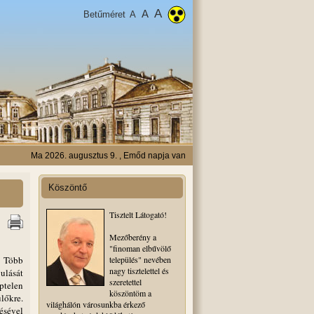
A
A
Betűméret
A
Ma 2026. augusztus 9. , Emőd napja van
Köszöntő
Tisztelt Látogató!
Mezőberény a
"finoman elbűvölő
. Több
település" nevében
nagy tisztelettel és
ulását
szeretettel
ptelen
köszöntöm a
lőkre.
világhálón városunkba érkező
ésével