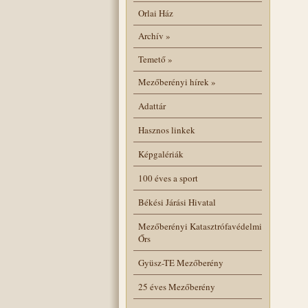
Orlai Ház
Archív
»
Temető
»
Mezőberényi hírek
»
Adattár
Hasznos linkek
Képgalériák
100 éves a sport
Békési Járási Hivatal
Mezőberényi Katasztrófavédelmi
Őrs
Gyüsz-TE Mezőberény
25 éves Mezőberény