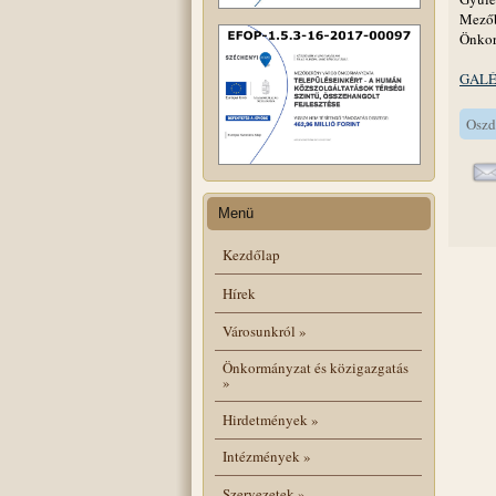
Mezőb
Önko
GALÉ
Oszd
Menü
Kezdőlap
Hírek
Városunkról
»
Önkormányzat és közigazgatás
»
Hirdetmények
»
Intézmények
»
Szervezetek
»