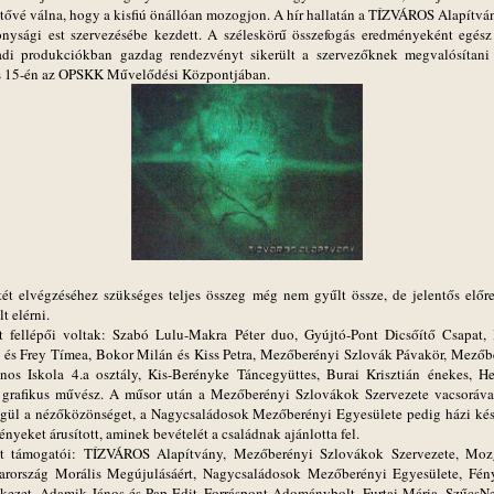
etővé válna, hogy a kisfiú önállóan mozogjon. A hír hallatán a TÍZVÁROS Alapítvá
onysági est szervezésébe kezdett. A széleskörű összefogás eredményeként egész 
adi produkciókban gazdag rendezvényt sikerült a szervezőknek megvalósítani
is 15-én az OPSKK Művelődési Központjában.
ét elvégzéséhez szükséges teljes összeg még nem gyűlt össze, de jelentős előre
lt elérni.
t fellépői voltak: Szabó Lulu-Makra Péter duo, Gyújtó-Pont Dicsőítő Csapat,
 és Frey Tímea, Bokor Milán és Kiss Petra, Mezőberényi Szlovák Pávakör, Mezőb
ános Iskola 4.a osztály, Kis-Berényke Táncegyüttes, Burai Krisztián énekes, H
 grafikus művész. A műsor után a Mezőberényi Szlovákok Szervezete vacsorával
gül a nézőközönséget, a Nagycsaládosok Mezőberényi Egyesülete pedig házi kés
nyeket árusított, aminek bevételét a családnak ajánlotta fel.
t támogatói: TÍZVÁROS Alapítvány, Mezőberényi Szlovákok Szervezete, Mo
rország Morális Megújulásáért, Nagycsaládosok Mezőberényi Egyesülete, Fén
kezet, Adamik János és Pap Edit, Forráspont Adománybolt, Furtai Mária, SzűcsNet