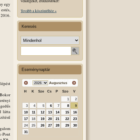
vendégeket, érdeklődőket!
ny egy
estés,
Tovább a köszöntőhöz »
 2016.
Keresés
Keresés helye
Keresendő szó
Eseménynaptár
lépést
Augusztus
H
K
Sze
Cs
P
Szo
V
 Bokor
1
2
erényi
egedűs
3
4
5
6
7
8
9
 látta
10
11
12
13
14
15
16
zítésű
17
18
19
20
21
22
23
24
25
26
27
28
29
30
zgalom
31
y-Pont
 Kft.,