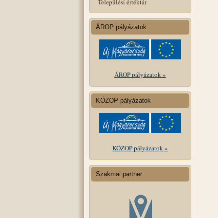
Települési értéktár
ÁROP pályázatok
ÁROP pályázatok »
KÖZOP pályázatok
KÖZOP pályázatok »
Szakmai partner