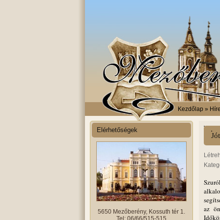
Kezdőlap
» Híre
Elérhetőségek
Jó
Létre
Kateg
Szuró
alkal
segít
az ön
5650 Mezőberény, Kossuth tér 1.
Időkö
Tel: 06/66/515-515