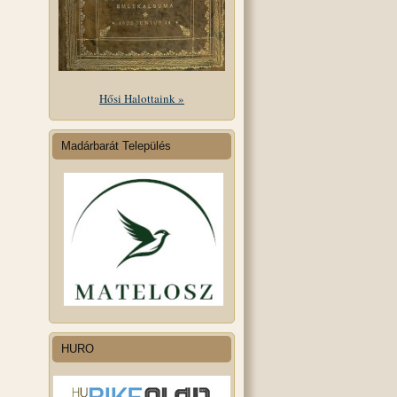
Hősi Halottaink »
Madárbarát Település
HURO