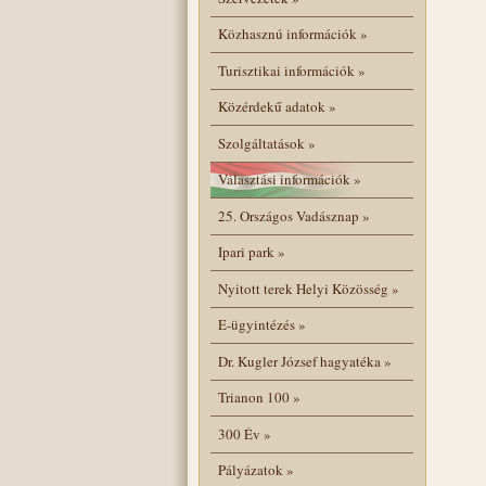
Közhasznú információk
»
Turisztikai információk
»
Közérdekű adatok
»
Szolgáltatások
»
Választási információk
»
25. Országos Vadásznap
»
Ipari park
»
Nyitott terek Helyi Közösség
»
E-ügyintézés
»
Dr. Kugler József hagyatéka
»
Trianon 100
»
300 Év
»
Pályázatok
»