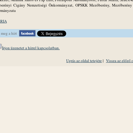
erényi Cigány Nemzetiségi Önkormányzat, OPSKK Mezőberény, Mezőberény
rmányzata
RIA
 meg a hírt
Írjon üzenetet a hírrel kapcsolatban.
Ugrás az oldal tetejére
|
Vissza az előző 