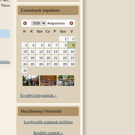
 Város
Események képekben
Augusztus
H
K
Sze
Cs
P
Szo
V
1
2
3
4
5
6
7
8
9
10
11
12
13
14
15
16
17
18
19
20
21
22
23
oldalra
24
25
26
27
28
29
30
31
További képgalériák »
Mezőberényi Hírmondó
Legfrissebb számunk letöltése
Korábbi számok »