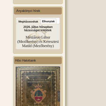
Anyakönyvi hírek
Elhunytak
Megházasodtak
2026. július hónapban
házasságot kötöttek
Mészáros Gábor
(Mezőberény) és Keresztesi
Matild (Mezőberény)
Hősi Halottaink