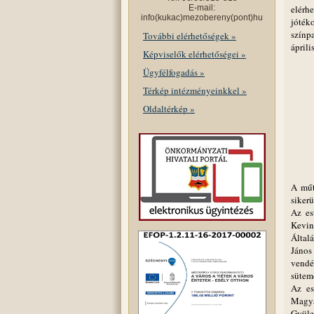
E-mail:
elérh
info(kukac)mezobereny(pont)hu
jóték
színp
További elérhetőségek »
ápril
Képviselők elérhetőségei »
Ügyfélfogadás »
Térkép intézményeinkkel »
Oldaltérkép »
A műt
sikerü
Az es
Kevin
Által
János
vendé
sütemé
Az es
Magya
Gyüle