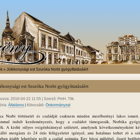
k » Jótékonysági est Szuróka Norbi gyógyíttatásáért
tékonysági est Szuróka Norbi gyógyíttatásáért
hozva: 2016-04-22 11:55 | Szerző: PmH. Titk.
|
ória:
Általános
Kibocsátó:
Önkormányzat
ka Norbi történetét és családját csaknem minden mezőberényi lakos ismeri
ommal indult kezdeményezés, hogy a családot támogassák, Norbika gyógy
sék. A kisfiú súlyos oxigénhiánnyal született, amelynek következményeként ké
álló mozgásra és 24 órás felügyeletet igényel, ami hatalmas terhet ró a szü
zben újabb lehetőség nyílt a család számára. Egy bécsi műtéttel, őssejt beültet