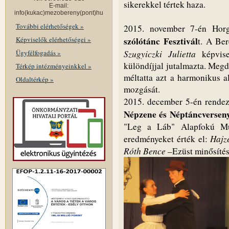
sikerekkel tértek haza.
E-mail:
info(kukac)mezobereny(pont)hu
További elérhetőségek »
2015. november 7-én Hor
Képviselők elérhetőségei »
szólótánc Fesztivál
t. A Be
Szugyiczki Julietta
Ügyfélfogadás »
képvisel
különdíjjal jutalmazta. Megdi
Térkép intézményeinkkel »
méltatta azt a harmonikus al
Oldaltérkép »
mozgását.
2015. december 5-én rende
Népzene és Néptáncversen
"Leg a Láb" Alapfokú Műv
Hajz
eredményeket érték el:
Róth Bence
–Ezüst minősítés