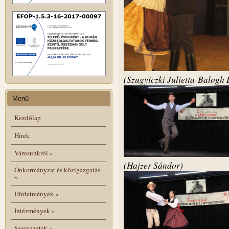
(Szugyiczki Julietta-Balogh 
Menü
Kezdőlap
Hírek
Városunkról
»
(Hajzer Sándor)
Önkormányzat és közigazgatás
»
Hirdetmények
»
Intézmények
»
Szervezetek
»