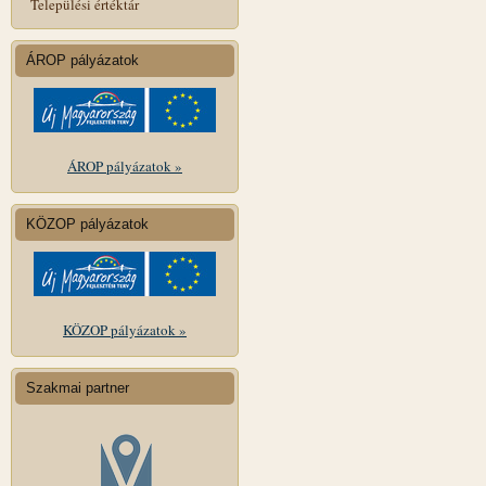
Települési értéktár
ÁROP pályázatok
ÁROP pályázatok »
KÖZOP pályázatok
KÖZOP pályázatok »
Szakmai partner