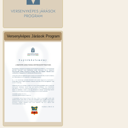
Versenyképes Járások Program