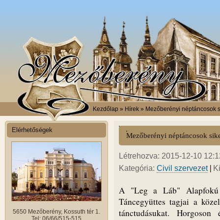
Kezdőlap
» Hírek » Mezőberényi néptáncosok s
Elérhetőségek
Mezőberényi néptáncosok sike
Létrehozva: 2015-12-10 12:12
|
Kategória:
Civil szervezet
K
A "Leg a Láb" Alapfokú 
Táncegyüttes tagjai a köze
tánctudásukat. Horgoson 
5650 Mezőberény, Kossuth tér 1.
Tel: 06/66/515-515