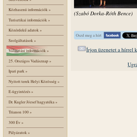
Közhasznú információk
»
(Szabó Dorka-Róth Bence)
Turisztikai információk
»
Közérdekű adatok
»
Oszd meg a hírt
Szolgáltatások
»
Írjon üzenetet a hírrel
Választási információk
»
25. Országos Vadásznap
»
Ugrá
Ipari park
»
Nyitott terek Helyi Közösség
»
E-ügyintézés
»
Dr. Kugler József hagyatéka
»
Trianon 100
»
300 Év
»
Pályázatok
»