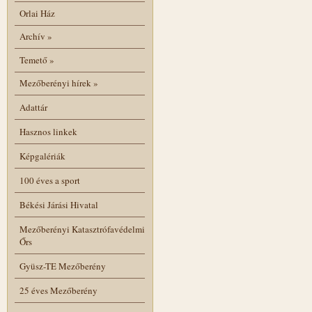
Orlai Ház
Archív
»
Temető
»
Mezőberényi hírek
»
Adattár
Hasznos linkek
Képgalériák
100 éves a sport
Békési Járási Hivatal
Mezőberényi Katasztrófavédelmi
Őrs
Gyüsz-TE Mezőberény
25 éves Mezőberény