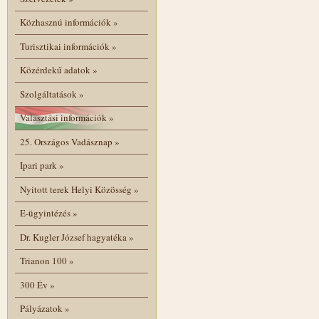
Közhasznú információk
»
Turisztikai információk
»
Közérdekű adatok
»
Szolgáltatások
»
Választási információk
»
25. Országos Vadásznap
»
Ipari park
»
Nyitott terek Helyi Közösség
»
E-ügyintézés
»
Dr. Kugler József hagyatéka
»
Trianon 100
»
300 Év
»
Pályázatok
»