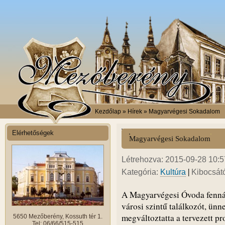
Kezdőlap
» Hírek » Magyarvégesi Sokadalom
Elérhetőségek
Magyarvégesi Sokadalom
Létrehozva: 2015-09-28 10:57
|
Kategória:
Kultúra
Kibocsát
A Magyarvégesi Óvoda fennál
városi szintű találkozót, ünn
megváltoztatta a tervezett pr
5650 Mezőberény, Kossuth tér 1.
Tel: 06/66/515-515