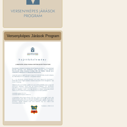
Versenyképes Járások Program