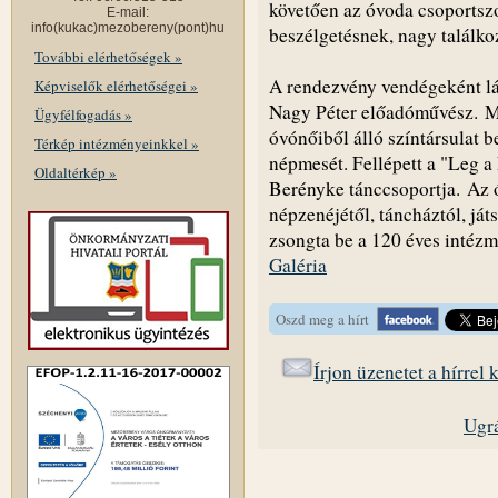
követően az óvoda csoportszo
E-mail:
info(kukac)mezobereny(pont)hu
beszélgetésnek, nagy találk
További elérhetőségek »
A rendezvény vendégeként lá
Képviselők elérhetőségei »
Nagy Péter előadóművész. 
Ügyfélfogadás »
óvónőiből álló színtársulat 
Térkép intézményeinkkel »
népmesét. Fellépett a "Leg a
Oldaltérkép »
Berényke tánccsoportja. Az 
népzenéjétől, táncháztól, já
zsongta be a 120 éves intézm
Galéria
Oszd meg a hírt
Írjon üzenetet a hírrel
Ugrá