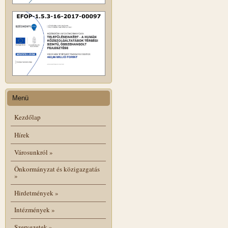
Menü
Kezdőlap
Hírek
Városunkról
»
Önkormányzat és közigazgatás
»
Hirdetmények
»
Intézmények
»
Szervezetek
»