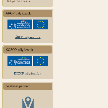
Települési értéktár
ÁROP pályázatok
ÁROP pályázatok »
KÖZOP pályázatok
KÖZOP pályázatok »
Szakmai partner