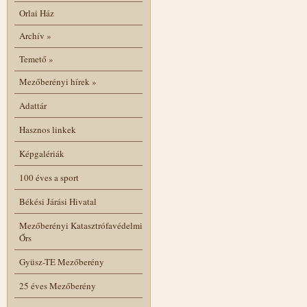
Orlai Ház
Archív
»
Temető
»
Mezőberényi hírek
»
Adattár
Hasznos linkek
Képgalériák
100 éves a sport
Békési Járási Hivatal
Mezőberényi Katasztrófavédelmi
Őrs
Gyüsz-TE Mezőberény
25 éves Mezőberény