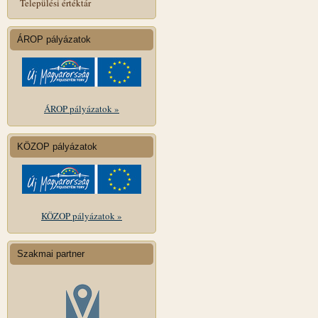
Települési értéktár
ÁROP pályázatok
ÁROP pályázatok »
KÖZOP pályázatok
KÖZOP pályázatok »
Szakmai partner