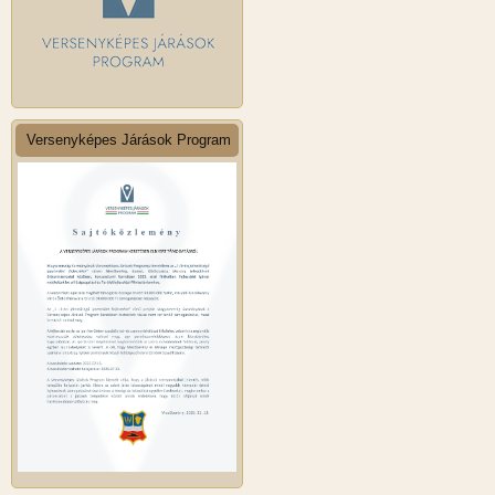
Versenyképes Járások Program