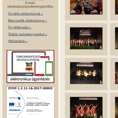
E-mail:
info(kukac)mezobereny(pont)hu
További elérhetőségek »
Képviselők elérhetőségei »
Ügyfélfogadás »
Térkép intézményeinkkel »
Oldaltérkép »