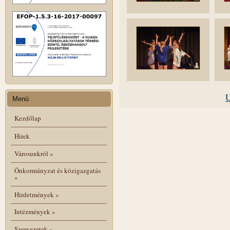
U
Menü
Kezdőlap
Hírek
Városunkról
»
Önkormányzat és közigazgatás
»
Hirdetmények
»
Intézmények
»
Szervezetek
»