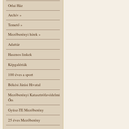
Orlai Ház
Archív
»
Temető
»
Mezőberényi hírek
»
Adattár
Hasznos linkek
Képgalériák
100 éves a sport
Békési Járási Hivatal
Mezőberényi Katasztrófavédelmi
Őrs
Gyüsz-TE Mezőberény
25 éves Mezőberény