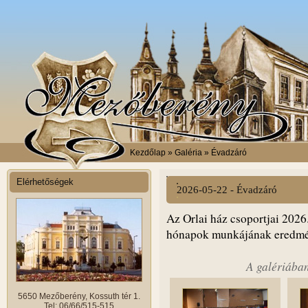
Kezdőlap
» Galéria » Évadzáró
Elérhetőségek
2026-05-22 - Évadzáró
Az Orlai ház csoportjai 2026
hónapok munkájának eredmé
A galériában
5650 Mezőberény, Kossuth tér 1.
Tel: 06/66/515-515