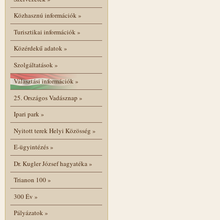
Közhasznú információk
»
Turisztikai információk
»
Közérdekű adatok
»
Szolgáltatások
»
Választási információk
»
25. Országos Vadásznap
»
Ipari park
»
Nyitott terek Helyi Közösség
»
E-ügyintézés
»
Dr. Kugler József hagyatéka
»
Trianon 100
»
300 Év
»
Pályázatok
»