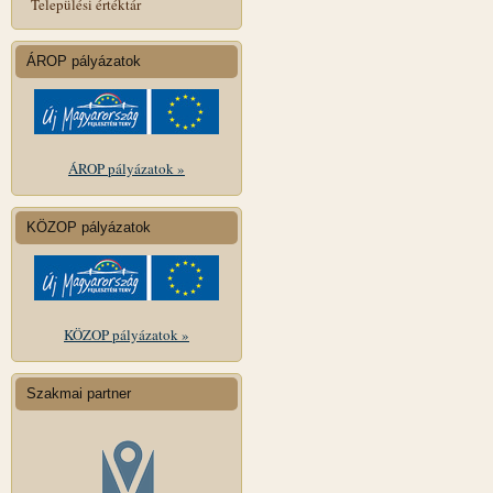
Települési értéktár
ÁROP pályázatok
ÁROP pályázatok »
KÖZOP pályázatok
KÖZOP pályázatok »
Szakmai partner