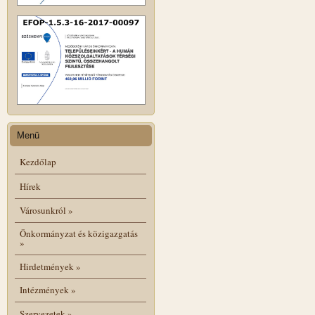
Menü
Kezdőlap
Hírek
Városunkról
»
Önkormányzat és közigazgatás
»
Hirdetmények
»
Intézmények
»
Szervezetek
»