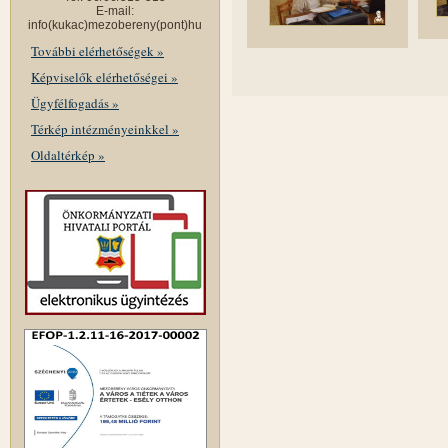
E-mail:
info(kukac)mezobereny(pont)hu
További elérhetőségek »
Képviselők elérhetőségei »
Ügyfélfogadás »
Térkép intézményeinkkel »
Oldaltérkép »