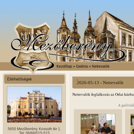
Kezdőlap
» Galéria » Netrevalók
Elérhetőségek
2026-05-13 - Netrevalók
Netrevalók foglalkozás az Orlai házba
A galériá
5650 Mezőberény, Kossuth tér 1.
Tel: 06/66/515-515