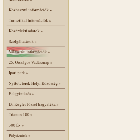
Közhasznú információk
»
Turisztikai információk
»
Közérdekű adatok
»
Szolgáltatások
»
Választási információk
»
25. Országos Vadásznap
»
Ipari park
»
Nyitott terek Helyi Közösség
»
E-ügyintézés
»
Dr. Kugler József hagyatéka
»
Trianon 100
»
300 Év
»
Pályázatok
»