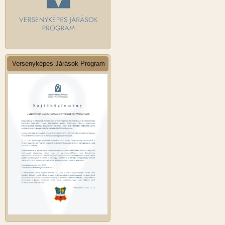
Versenyképes Járások Program