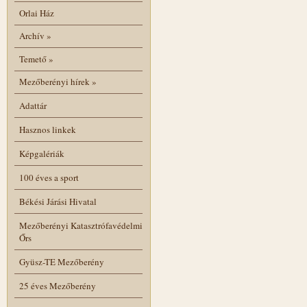
Orlai Ház
Archív
»
Temető
»
Mezőberényi hírek
»
Adattár
Hasznos linkek
Képgalériák
100 éves a sport
Békési Járási Hivatal
Mezőberényi Katasztrófavédelmi
Őrs
Gyüsz-TE Mezőberény
25 éves Mezőberény